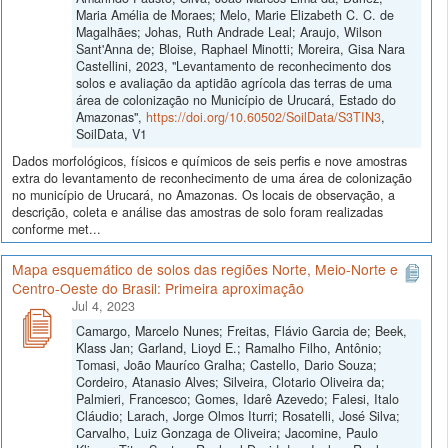
Maria Amélia de Moraes; Melo, Marie Elizabeth C. C. de
Magalhães; Johas, Ruth Andrade Leal; Araujo, Wilson
Sant'Anna de; Bloise, Raphael Minotti; Moreira, Gisa Nara
Castellini, 2023, "Levantamento de reconhecimento dos
solos e avaliação da aptidão agrícola das terras de uma
área de colonização no Município de Urucará, Estado do
Amazonas",
https://doi.org/10.60502/SoilData/S3TIN3
,
SoilData, V1
Dados morfológicos, físicos e químicos de seis perfis e nove amostras
extra do levantamento de reconhecimento de uma área de colonização
no município de Urucará, no Amazonas. Os locais de observação, a
descrição, coleta e análise das amostras de solo foram realizadas
conforme met...
Mapa esquemático de solos das regiões Norte, Meio-Norte e
Centro-Oeste do Brasil: Primeira aproximação
Jul 4, 2023
Camargo, Marcelo Nunes; Freitas, Flávio Garcia de; Beek,
Klass Jan; Garland, Lioyd E.; Ramalho Filho, Antônio;
Tomasi, João Mauríco Gralha; Castello, Dario Souza;
Cordeiro, Atanasio Alves; Silveira, Clotario Oliveira da;
Palmieri, Francesco; Gomes, Idarê Azevedo; Falesi, Italo
Cláudio; Larach, Jorge Olmos Iturri; Rosatelli, José Silva;
Carvalho, Luiz Gonzaga de Oliveira; Jacomine, Paulo