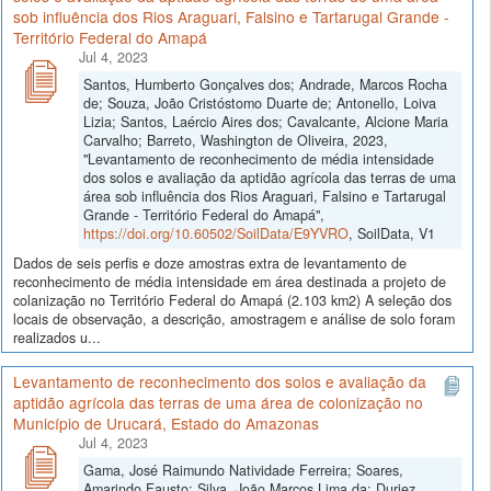
sob influência dos Rios Araguari, Falsino e Tartarugal Grande -
Território Federal do Amapá
Jul 4, 2023
Santos, Humberto Gonçalves dos; Andrade, Marcos Rocha
de; Souza, João Cristóstomo Duarte de; Antonello, Loiva
Lizia; Santos, Laércio Aires dos; Cavalcante, Alcione Maria
Carvalho; Barreto, Washington de Oliveira, 2023,
"Levantamento de reconhecimento de média intensidade
dos solos e avaliação da aptidão agrícola das terras de uma
área sob influência dos Rios Araguari, Falsino e Tartarugal
Grande - Território Federal do Amapá",
https://doi.org/10.60502/SoilData/E9YVRO
, SoilData, V1
Dados de seis perfis e doze amostras extra de levantamento de
reconhecimento de média intensidade em área destinada a projeto de
colanização no Território Federal do Amapá (2.103 km2) A seleção dos
locais de observação, a descrição, amostragem e análise de solo foram
realizados u...
Levantamento de reconhecimento dos solos e avaliação da
aptidão agrícola das terras de uma área de colonização no
Município de Urucará, Estado do Amazonas
Jul 4, 2023
Gama, José Raimundo Natividade Ferreira; Soares,
Amarindo Fausto; Silva, João Marcos Lima da; Duriez,