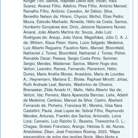
Klinger Tito; Santos, Raphael David dos; Inclan, Raul
Suarez; Alvarez Filho, Adelino; Pires Filho, Antônio Manoel;
Ramalho Filho, Antônio; Cavedon, Ari Délcio; Silva,
Benedito Nelson da; Hirano, Chyozo; Mothci, Elias Pedro;
Moura, Estevão Machado; Almeida, Hélio da Costa; Santos,
Humberto Gonçalves dos; Diniz, Jalcione Nazareno Nunes;
Amaral, João Alberto Martins do; Souza, João Luiz
Rodrigues de; Araujo, João Viana; Magalhães, Júlio C. A. J.
de; Wittern, Klaus Peter; Vieira, Lúcio Salgado; Medeiros,
Luiz Alberto Regueira; Faustino Neto, Manoel; Bloomfield,
Nathaniel J. Torres; Bloomfield, Nathaniel J. Torres; Pötter,
Reinaldo Oscar; Pessoa, Sergio Costa Pinto; Sommer,
Sergio; Mendes, Waldemar; Santos, Walmir Hugo dos;
Vettori, Leandro; Ramos, Fernando; Pierantoni, Hélio;
Duriez, Maria Amélia Morais; Anastácio, Maria de Lourdes
A.; Heynemann, Mariana E.; Bloise, Raphael Minotti; Johas,
Ruth Andrade Leal; Barreto, Washinton de Oliveira;
Bremaeker, Zilda Amado H.; Mello, Hélio Alberto Vaz de;
Vettori, Ida; Perreira, Maria Aparecida Barroso; Leite, Adahil
de Medeiros; Cardoso, Manoel da Silva; Castro, Abeilard
Fernando de; Pinheiro, Francisca M.; Moreira, Gisa Nara
Castellini; Paula, José Lopes de; Sobral Filho, Raymundo
Mendes; Antunes, Franklin dos Santos; Antonello, Loiva
Lizia; Carneiro, Luiz Rainho S.; Bezerra, Therezinha O. L.;
Chagas, Sinésio Francisco; Arango, Heloisa S. de; Nunes,
Aristóteles; Zikan, José Francisco Bizeray, 2023, "Mapa
esquemático de solos das regiões Norte, Meio-Norte e