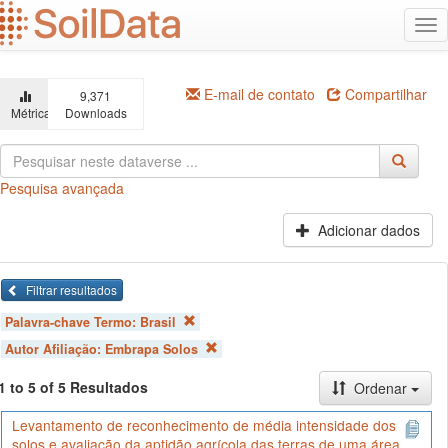
Ir
Alt
para
na
o
conteúdo
principal
E-mail de contato
Compartilhar
9,371
Métricas
Downloads
Pesquisa avançada
Adicionar dados
Filtrar resultados
Palavra-chave Termo:
Brasil
Autor Afiliação:
Embrapa Solos
1 to 5 of 5 Resultados
Ordenar
Levantamento de reconhecimento de média intensidade dos
solos e avaliação da aptidão agrícola das terras de uma área