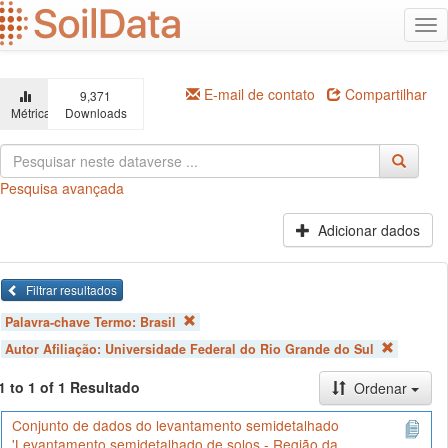
Ir
Alt
para
na
o
conteúdo
principal
E-mail de contato
Compartilhar
9,371
Métricas
Downloads
Pesquisa avançada
Adicionar dados
Filtrar resultados
Palavra-chave Termo:
Brasil
Autor Afiliação:
Universidade Federal do Rio Grande do Sul
1 to 1 of 1 Resultado
Ordenar
Conjunto de dados do levantamento semidetalhado
'Levantamento semidetalhado de solos - Região da