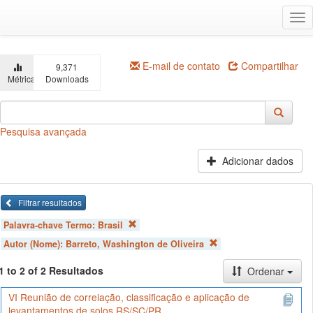
Ir
Alt
para
na
o
conteúdo
principal
E-mail de contato
Compartilhar
9,371
Métricas
Downloads
Pesquisa avançada
Adicionar dados
Filtrar resultados
Palavra-chave Termo:
Brasil
Autor (Nome):
Barreto, Washington de Oliveira
1 to 2 of 2 Resultados
Ordenar
VI Reunião de correlação, classificação e aplicação de
levantamentos de solos RS/SC/PR