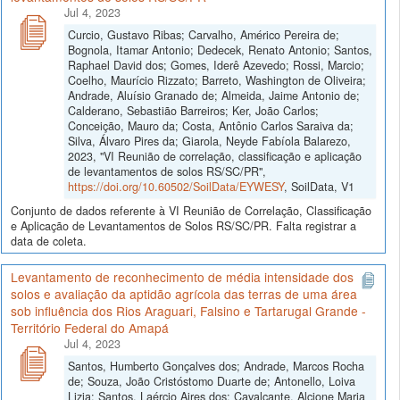
Jul 4, 2023
Curcio, Gustavo Ribas; Carvalho, Américo Pereira de;
Bognola, Itamar Antonio; Dedecek, Renato Antonio; Santos,
Raphael David dos; Gomes, Iderê Azevedo; Rossi, Marcio;
Coelho, Maurício Rizzato; Barreto, Washington de Oliveira;
Andrade, Aluísio Granado de; Almeida, Jaime Antonio de;
Calderano, Sebastião Barreiros; Ker, João Carlos;
Conceição, Mauro da; Costa, Antônio Carlos Saraiva da;
Silva, Álvaro Pires da; Giarola, Neyde Fabíola Balarezo,
2023, "VI Reunião de correlação, classificação e aplicação
de levantamentos de solos RS/SC/PR",
https://doi.org/10.60502/SoilData/EYWESY
, SoilData, V1
Conjunto de dados referente à VI Reunião de Correlação, Classificação
e Aplicação de Levantamentos de Solos RS/SC/PR. Falta registrar a
data de coleta.
Levantamento de reconhecimento de média intensidade dos
solos e avaliação da aptidão agrícola das terras de uma área
sob influência dos Rios Araguari, Falsino e Tartarugal Grande -
Território Federal do Amapá
Jul 4, 2023
Santos, Humberto Gonçalves dos; Andrade, Marcos Rocha
de; Souza, João Cristóstomo Duarte de; Antonello, Loiva
Lizia; Santos, Laércio Aires dos; Cavalcante, Alcione Maria