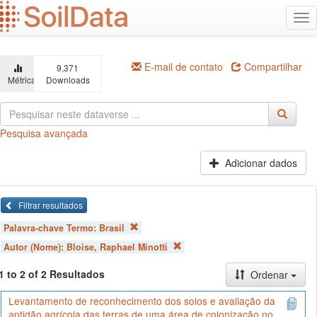
Ir
Alt
para
na
o
conteúdo
principal
E-mail de contato
Compartilhar
9,371
Métricas
Downloads
Pesquisa avançada
Adicionar dados
Filtrar resultados
Palavra-chave Termo:
Brasil
Autor (Nome):
Bloise, Raphael Minotti
1 to 2 of 2 Resultados
Ordenar
Levantamento de reconhecimento dos solos e avaliação da
aptidão agrícola das terras de uma área de colonização no