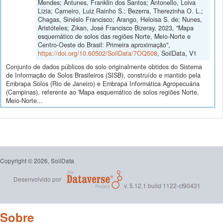
Mendes; Antunes, Franklin dos Santos; Antonello, Loiva
Lizia; Carneiro, Luiz Rainho S.; Bezerra, Therezinha O. L.;
Chagas, Sinésio Francisco; Arango, Heloisa S. de; Nunes,
Aristóteles; Zikan, José Francisco Bizeray, 2023, "Mapa
esquemático de solos das regiões Norte, Meio-Norte e
Centro-Oeste do Brasil: Primeira aproximação",
https://doi.org/10.60502/SoilData/7OQ508
, SoilData, V1
Conjunto de dados públicos do solo originalmente obtidos do Sistema
de Informação de Solos Brasileiros (SISB), construído e mantido pela
Embrapa Solos (Rio de Janeiro) e Embrapa Informática Agropecuária
(Campinas), referente ao 'Mapa esquemático de solos regiões Norte,
Meio-Norte...
Copyright © 2026, SoilData
Desenvolvido por
v. 5.12.1 build 1122-cf90431
Sobre