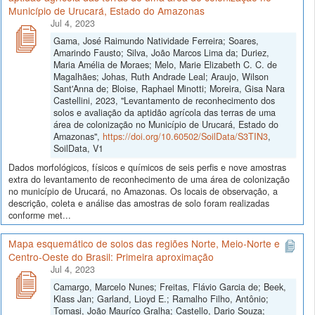
Município de Urucará, Estado do Amazonas
Jul 4, 2023
Gama, José Raimundo Natividade Ferreira; Soares,
Amarindo Fausto; Silva, João Marcos Lima da; Duriez,
Maria Amélia de Moraes; Melo, Marie Elizabeth C. C. de
Magalhães; Johas, Ruth Andrade Leal; Araujo, Wilson
Sant'Anna de; Bloise, Raphael Minotti; Moreira, Gisa Nara
Castellini, 2023, "Levantamento de reconhecimento dos
solos e avaliação da aptidão agrícola das terras de uma
área de colonização no Município de Urucará, Estado do
Amazonas",
https://doi.org/10.60502/SoilData/S3TIN3
,
SoilData, V1
Dados morfológicos, físicos e químicos de seis perfis e nove amostras
extra do levantamento de reconhecimento de uma área de colonização
no município de Urucará, no Amazonas. Os locais de observação, a
descrição, coleta e análise das amostras de solo foram realizadas
conforme met...
Mapa esquemático de solos das regiões Norte, Meio-Norte e
Centro-Oeste do Brasil: Primeira aproximação
Jul 4, 2023
Camargo, Marcelo Nunes; Freitas, Flávio Garcia de; Beek,
Klass Jan; Garland, Lioyd E.; Ramalho Filho, Antônio;
Tomasi, João Mauríco Gralha; Castello, Dario Souza;