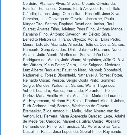
Cordeiro, Atanasio Alves; Silveira, Clotario Oliveira da;
Palmieri, Francesco; Gomes, Idarê Azevedo; Falesi, Italo
Cláudio; Larach, Jorge Olmos Iturri; Rosatelli, José Silva;
Carvalho, Luiz Gonzaga de Oliveira; Jacomine, Paulo
Klinger Tito; Santos, Raphael David dos; Inclan, Raul
Suarez; Alvarez Filho, Adelino; Pires Filho, Antônio Manoel;
Ramalho Filho, Antônio; Cavedon, Ari Délcio; Silva,
Benedito Nelson da; Hirano, Chyozo; Mothci, Elias Pedro;
Moura, Estevão Machado; Almeida, Hélio da Costa; Santos,
Humberto Gonçalves dos; Diniz, Jalcione Nazareno Nunes;
Amaral, João Alberto Martins do; Souza, João Luiz
Rodrigues de; Araujo, João Viana; Magalhães, Júlio C. A. J.
de; Wittern, Klaus Peter; Vieira, Lúcio Salgado; Medeiros,
Luiz Alberto Regueira; Faustino Neto, Manoel; Bloomfield,
Nathaniel J. Torres; Bloomfield, Nathaniel J. Torres; Pötter,
Reinaldo Oscar; Pessoa, Sergio Costa Pinto; Sommer,
Sergio; Mendes, Waldemar; Santos, Walmir Hugo dos;
Vettori, Leandro; Ramos, Fernando; Pierantoni, Hélio;
Duriez, Maria Amélia Morais; Anastácio, Maria de Lourdes
A.; Heynemann, Mariana E.; Bloise, Raphael Minotti; Johas,
Ruth Andrade Leal; Barreto, Washinton de Oliveira;
Bremaeker, Zilda Amado H.; Mello, Hélio Alberto Vaz de;
Vettori, Ida; Perreira, Maria Aparecida Barroso; Leite, Adahil
de Medeiros; Cardoso, Manoel da Silva; Castro, Abeilard
Fernando de; Pinheiro, Francisca M.; Moreira, Gisa Nara
Castellini; Paula, José Lopes de; Sobral Filho, Raymundo