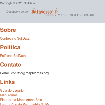
Copyright © 2026, SoilData
Desenvolvido por
v. 5.12.1 build 1122-cf90431
Sobre
Conheça o SoilData
Política
Políticas SoilData
Contato
E-mail: contato@mapbiomas.org
Links
Guia do usuário
MapBiomas
Plataforma Mapbiomas Solo
Laboratório de Pedometria (LdP)