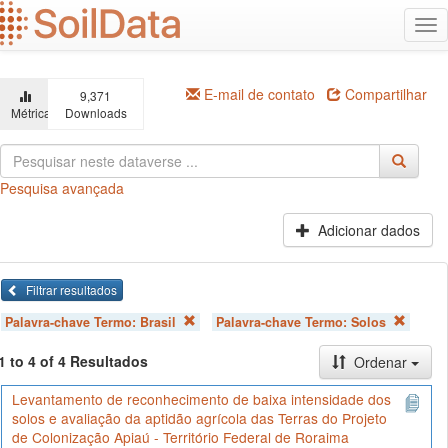
Ir
Alt
para
na
o
conteúdo
principal
E-mail de contato
Compartilhar
9,371
Métricas
Downloads
Pesquisa avançada
Adicionar dados
Filtrar resultados
Palavra-chave Termo:
Brasil
Palavra-chave Termo:
Solos
1 to 4 of 4 Resultados
Ordenar
Levantamento de reconhecimento de baixa intensidade dos
solos e avaliação da aptidão agrícola das Terras do Projeto
de Colonização Apiaú - Território Federal de Roraima