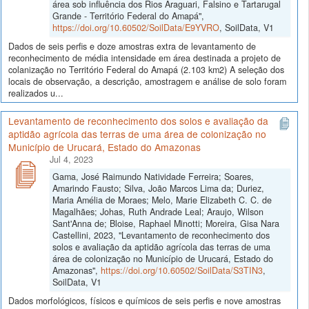
área sob influência dos Rios Araguari, Falsino e Tartarugal
Grande - Território Federal do Amapá",
https://doi.org/10.60502/SoilData/E9YVRO
, SoilData, V1
Dados de seis perfis e doze amostras extra de levantamento de
reconhecimento de média intensidade em área destinada a projeto de
colanização no Território Federal do Amapá (2.103 km2) A seleção dos
locais de observação, a descrição, amostragem e análise de solo foram
realizados u...
Levantamento de reconhecimento dos solos e avaliação da
aptidão agrícola das terras de uma área de colonização no
Município de Urucará, Estado do Amazonas
Jul 4, 2023
Gama, José Raimundo Natividade Ferreira; Soares,
Amarindo Fausto; Silva, João Marcos Lima da; Duriez,
Maria Amélia de Moraes; Melo, Marie Elizabeth C. C. de
Magalhães; Johas, Ruth Andrade Leal; Araujo, Wilson
Sant'Anna de; Bloise, Raphael Minotti; Moreira, Gisa Nara
Castellini, 2023, "Levantamento de reconhecimento dos
solos e avaliação da aptidão agrícola das terras de uma
área de colonização no Município de Urucará, Estado do
Amazonas",
https://doi.org/10.60502/SoilData/S3TIN3
,
SoilData, V1
Dados morfológicos, físicos e químicos de seis perfis e nove amostras