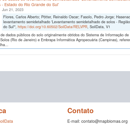
 - Estado do Rio Grande do Sul'
Jun 21, 2023
Flores, Carlos Alberto; Pötter, Reinaldo Oscar; Fasolo, Pedro Jorge; Hasena
levantamento semidetalhado 'Levantamento semidetalhado de solos - Regiã
do Sul'",
https://doi.org/10.60502/SoilData/RELVPR
, SoilData, V1
de dados públicos do solo originalmente obtidos do Sistema de Informação de S
Solos (Rio de Janeiro) e Embrapa Informática Agropecuária (Campinas), refer
ha...
ca
Contato
SoilData
E-mail: contato@mapbiomas.org