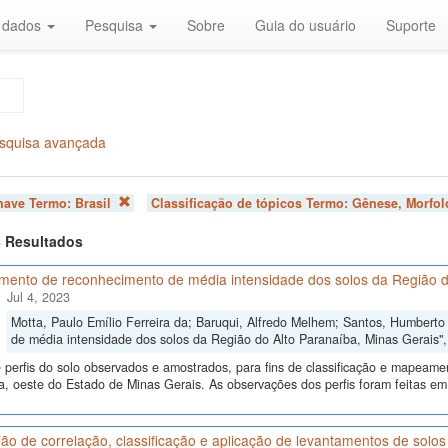
r dados
Pesquisa
Sobre
Guia do usuário
Suporte
squisa avançada
chave Termo:
Brasil
Classificação de tópicos Termo:
Gênese, Morfol
 8 Resultados
mento de reconhecimento de média intensidade dos solos da Região d
Jul 4, 2023
Motta, Paulo Emílio Ferreira da; Baruqui, Alfredo Melhem; Santos, Humbert
de média intensidade dos solos da Região do Alto Paranaíba, Minas Gerais"
perfis do solo observados e amostrados, para fins de classificação e mapeame
, oeste do Estado de Minas Gerais. As observações dos perfis foram feitas em
ão de correlação, classificação e aplicação de levantamentos de sol