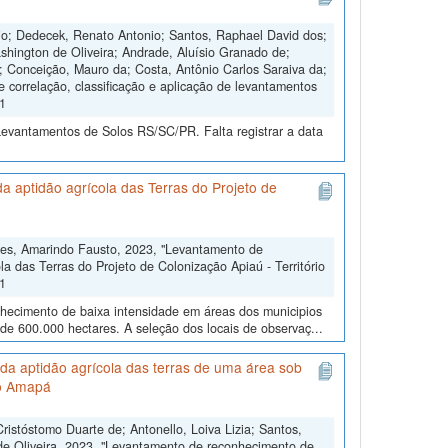
nio; Dedecek, Renato Antonio; Santos, Raphael David dos;
shington de Oliveira; Andrade, Aluísio Granado de;
s; Conceição, Mauro da; Costa, Antônio Carlos Saraiva da;
e correlação, classificação e aplicação de levantamentos
V1
Levantamentos de Solos RS/SC/PR. Falta registrar a data
 aptidão agrícola das Terras do Projeto de
res, Amarindo Fausto, 2023, "Levantamento de
a das Terras do Projeto de Colonização Apiaú - Território
V1
nhecimento de baixa intensidade em áreas dos municipios
 de 600.000 hectares. A seleção dos locais de observaç...
da aptidão agrícola das terras de uma área sob
do Amapá
stóstomo Duarte de; Antonello, Loiva Lizia; Santos,
 de Oliveira, 2023, "Levantamento de reconhecimento de