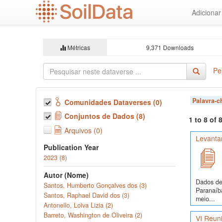
Ir
Adiciona
para
o
conteúdo
principal
Métricas
9,371 Downloads
Pe
Palavra-
Comunidades Dataverses (0)
Conjuntos de Dados (8)
1 to 8 of
Arquivos (0)
Levanta
Publication Year
2023 (8)
Autor (Nome)
Dados de 
Santos, Humberto Gonçalves dos (3)
Paranaíba
Santos, Raphael David dos (3)
meio...
Antonello, Loiva Lizia (2)
Barreto, Washington de Oliveira (2)
VI Reuni