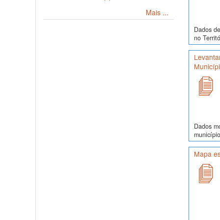
Mais ...
Dados de 
no Territ
Levanta
Municíp
Dados mor
município
Mapa es