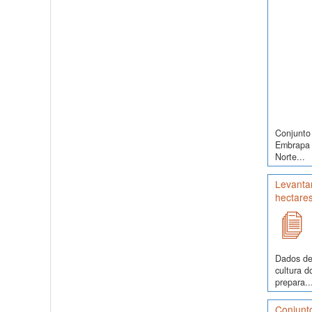
Conjunto 
Embrapa S
Norte...
Levantam
hectare
Dados de
cultura 
prepara..
Conjunt