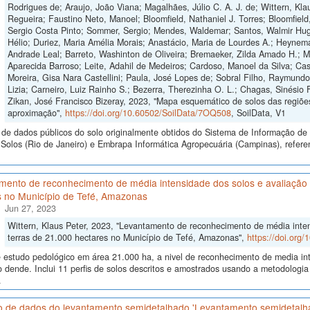
Rodrigues de; Araujo, João Viana; Magalhães, Júlio C. A. J. de; Wittern, Klau
Regueira; Faustino Neto, Manoel; Bloomfield, Nathaniel J. Torres; Bloomfield
Sergio Costa Pinto; Sommer, Sergio; Mendes, Waldemar; Santos, Walmir Hugo
Hélio; Duriez, Maria Amélia Morais; Anastácio, Maria de Lourdes A.; Heynema
Andrade Leal; Barreto, Washinton de Oliveira; Bremaeker, Zilda Amado H.; Mell
Aparecida Barroso; Leite, Adahil de Medeiros; Cardoso, Manoel da Silva; Cas
Moreira, Gisa Nara Castellini; Paula, José Lopes de; Sobral Filho, Raymund
Lizia; Carneiro, Luiz Rainho S.; Bezerra, Therezinha O. L.; Chagas, Sinésio 
Zikan, José Francisco Bizeray, 2023, "Mapa esquemático de solos das regiões
aproximação",
https://doi.org/10.60502/SoilData/7OQ508
, SoilData, V1
de dados públicos do solo originalmente obtidos do Sistema de Informação de S
olos (Rio de Janeiro) e Embrapa Informática Agropecuária (Campinas), refere
ento de reconhecimento de média intensidade dos solos e avaliação d
s no Município de Tefé, Amazonas
Jun 27, 2023
Wittern, Klaus Peter, 2023, "Levantamento de reconhecimento de média inten
terras de 21.000 hectares no Município de Tefé, Amazonas",
https://doi.org
 estudo pedológico em área 21.000 ha, a nivel de reconhecimento de media int
do dende. Inclui 11 perfis de solos descritos e amostrados usando a metodolo
.
o de dados do levantamento semidetalhado 'Levantamento semidetalh