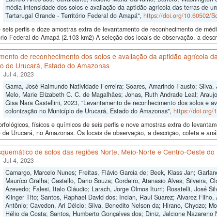
média intensidade dos solos e avaliação da aptidão agrícola das terras de um
Tartarugal Grande - Território Federal do Amapá",
https://doi.org/10.60502/
seis perfis e doze amostras extra de levantamento de reconhecimento de médi
ório Federal do Amapá (2.103 km2) A seleção dos locais de observação, a descr
mento de reconhecimento dos solos e avaliação da aptidão agrícola da
io de Urucará, Estado do Amazonas
Jul 4, 2023
Gama, José Raimundo Natividade Ferreira; Soares, Amarindo Fausto; Silva, 
Melo, Marie Elizabeth C. C. de Magalhães; Johas, Ruth Andrade Leal; Araujo,
Gisa Nara Castellini, 2023, "Levantamento de reconhecimento dos solos e av
colonização no Município de Urucará, Estado do Amazonas",
https://doi.org
fológicos, físicos e químicos de seis perfis e nove amostras extra do levant
 de Urucará, no Amazonas. Os locais de observação, a descrição, coleta e anál
quemático de solos das regiões Norte, Meio-Norte e Centro-Oeste do 
Jul 4, 2023
Camargo, Marcelo Nunes; Freitas, Flávio Garcia de; Beek, Klass Jan; Garlan
Mauríco Gralha; Castello, Dario Souza; Cordeiro, Atanasio Alves; Silveira, Cl
Azevedo; Falesi, Italo Cláudio; Larach, Jorge Olmos Iturri; Rosatelli, José S
Klinger Tito; Santos, Raphael David dos; Inclan, Raul Suarez; Alvarez Filho,
Antônio; Cavedon, Ari Délcio; Silva, Benedito Nelson da; Hirano, Chyozo; M
Hélio da Costa; Santos, Humberto Gonçalves dos; Diniz, Jalcione Nazareno 