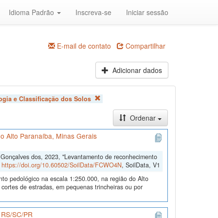
Idioma Padrão
Inscreva-se
Iniciar sessão
E-mail de contato
Compartilhar
Adicionar dados
ogia e Classificação dos Solos
Ordenar
o Alto Paranaíba, Minas Gerais
o Gonçalves dos, 2023, "Levantamento de reconhecimento
,
https://doi.org/10.60502/SoilData/FCWO4N
, SoilData, V1
nto pedológico na escala 1:250.000, na região do Alto
 cortes de estradas, em pequenas trincheiras ou por
os RS/SC/PR