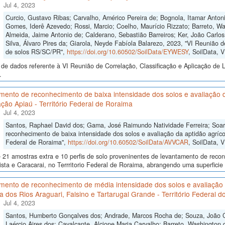
Jul 4, 2023
Curcio, Gustavo Ribas; Carvalho, Américo Pereira de; Bognola, Itamar Anto
Gomes, Iderê Azevedo; Rossi, Marcio; Coelho, Maurício Rizzato; Barreto, Wa
Almeida, Jaime Antonio de; Calderano, Sebastião Barreiros; Ker, João Carlo
Silva, Álvaro Pires da; Giarola, Neyde Fabíola Balarezo, 2023, "VI Reunião d
de solos RS/SC/PR",
https://doi.org/10.60502/SoilData/EYWESY
, SoilData, 
de dados referente à VI Reunião de Correlação, Classificação e Aplicação de 
.
ento de reconhecimento de baixa intensidade dos solos e avaliação da
ção Apiaú - Território Federal de Roraima
Jul 4, 2023
Santos, Raphael David dos; Gama, José Raimundo Natividade Ferreira; Soa
reconhecimento de baixa intensidade dos solos e avaliação da aptidão agrícol
Federal de Roraima",
https://doi.org/10.60502/SoilData/AVVCAR
, SoilData, 
 21 amostras extra e 10 perfis de solo proveninentes de levantamento de reco
sta e Caracarai, no Terrritorio Federal de Roraima, abrangendo uma superficie
mento de reconhecimento de média intensidade dos solos e avaliação 
ia dos Rios Araguari, Falsino e Tartarugal Grande - Território Federal 
Jul 4, 2023
Santos, Humberto Gonçalves dos; Andrade, Marcos Rocha de; Souza, João Cri
Laércio Aires dos; Cavalcante, Alcione Maria Carvalho; Barreto, Washington