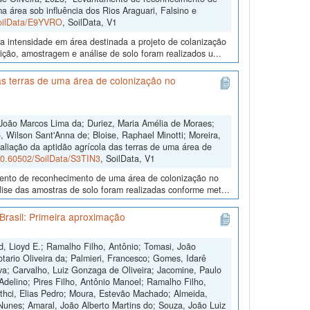
a área sob influência dos Rios Araguari, Falsino e
SoilData/E9YVRO
, SoilData, V1
a intensidade em área destinada a projeto de colanização
ição, amostragem e análise de solo foram realizados u...
s terras de uma área de colonização no
João Marcos Lima da; Duriez, Maria Amélia de Moraes;
 Wilson Sant'Anna de; Bloise, Raphael Minotti; Moreira,
aliação da aptidão agrícola das terras de uma área de
/10.60502/SoilData/S3TIN3
, SoilData, V1
amento de reconhecimento de uma área de colonização no
ise das amostras de solo foram realizadas conforme met...
Brasil: Primeira aproximação
d, Lioyd E.; Ramalho Filho, Antônio; Tomasi, João
otario Oliveira da; Palmieri, Francesco; Gomes, Idarê
ilva; Carvalho, Luiz Gonzaga de Oliveira; Jacomine, Paulo
 Adelino; Pires Filho, Antônio Manoel; Ramalho Filho,
othci, Elias Pedro; Moura, Estevão Machado; Almeida,
Nunes; Amaral, João Alberto Martins do; Souza, João Luiz