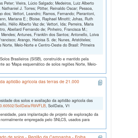
s Peter; Vieira, Lúcio Salgado; Medeiros, Luiz Alberto
, Nathaniel J. Torres; Pötter, Reinaldo Oscar; Pessoa,
 dos; Vettori, Leandro; Ramos, Fernando; Pierantoni,
nn, Mariana E.; Bloise, Raphael Minotti; Johas, Ruth
o, Hélio Alberto Vaz de; Vettori, Ida; Perreira, Maria
tro, Abeilard Fernando de; Pinheiro, Francisca M.;
o Mendes; Antunes, Franklin dos Santos; Antonello, Loiva
Francisco; Arango, Heloisa S. de; Nunes, Aristóteles;
 Norte, Meio-Norte e Centro-Oeste do Brasil: Primeira
olos Brasileiros (SISB), construído e mantido pela
nte ao 'Mapa esquemático de solos regiões Norte, Meio-
a aptidão agricola das terras de 21.000
sidade dos solos e avaliação da aptidão agricola das
/10.60502/SoilData/R9VFLB
, SoilData, V1
ensidade, para implantação de projeto de exploração da
gia normalmente empregada pelo SNLCS, usados para
ado de solos - Região da Campanha - Folha