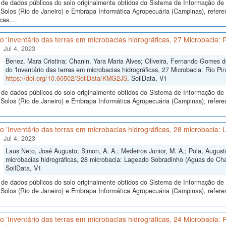
de dados públicos do solo originalmente obtidos do Sistema de Informação de S
olos (Rio de Janeiro) e Embrapa Informática Agropecuária (Campinas), referen
cas,...
 'Inventário das terras em microbacias hidrográficas, 27 Microbacia: R
Jul 4, 2023
Benez, Mara Cristina; Chanin, Yara Maria Alves; Oliveira, Fernando Gomes de
do 'Inventário das terras em microbacias hidrográficas, 27 Microbacia: Rio Pin
https://doi.org/10.60502/SoilData/KMG2JS
, SoilData, V1
de dados públicos do solo originalmente obtidos do Sistema de Informação de S
olos (Rio de Janeiro) e Embrapa Informática Agropecuária (Campinas), referen
o 'Inventário das terras em microbacias hidrográficas, 28 microbacia
Jul 4, 2023
Laus Neto, José Augusto; Simon, A. A.; Medeiros Junior, M. A.; Pola, August
microbacias hidrográficas, 28 microbacia: Lageado Sobradinho (Aguas de Ch
SoilData, V1
de dados públicos do solo originalmente obtidos do Sistema de Informação de S
olos (Rio de Janeiro) e Embrapa Informática Agropecuária (Campinas), referen
 'Inventário das terras em microbacias hidrográficas, 24 Microbacia: 