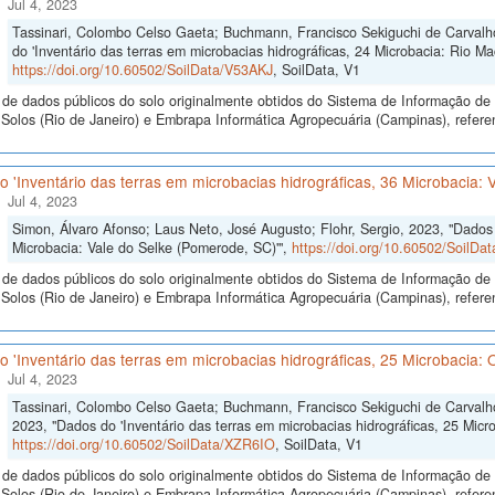
Jul 4, 2023
Tassinari, Colombo Celso Gaeta; Buchmann, Francisco Sekiguchi de Carvalho
do 'Inventário das terras em microbacias hidrográficas, 24 Microbacia: Rio Ma
https://doi.org/10.60502/SoilData/V53AKJ
, SoilData, V1
de dados públicos do solo originalmente obtidos do Sistema de Informação de S
olos (Rio de Janeiro) e Embrapa Informática Agropecuária (Campinas), referen
 'Inventário das terras em microbacias hidrográficas, 36 Microbacia: 
Jul 4, 2023
Simon, Álvaro Afonso; Laus Neto, José Augusto; Flohr, Sergio, 2023, "Dados d
Microbacia: Vale do Selke (Pomerode, SC)'",
https://doi.org/10.60502/SoilD
de dados públicos do solo originalmente obtidos do Sistema de Informação de S
olos (Rio de Janeiro) e Embrapa Informática Agropecuária (Campinas), referen
 'Inventário das terras em microbacias hidrográficas, 25 Microbacia: O
Jul 4, 2023
Tassinari, Colombo Celso Gaeta; Buchmann, Francisco Sekiguchi de Carvalho e
2023, "Dados do 'Inventário das terras em microbacias hidrográficas, 25 Micro
https://doi.org/10.60502/SoilData/XZR6IO
, SoilData, V1
de dados públicos do solo originalmente obtidos do Sistema de Informação de S
olos (Rio de Janeiro) e Embrapa Informática Agropecuária (Campinas), referen