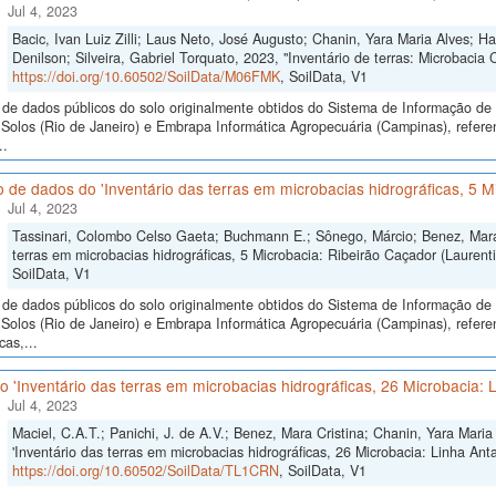
Jul 4, 2023
Bacic, Ivan Luiz Zilli; Laus Neto, José Augusto; Chanin, Yara Maria Alves; H
Denilson; Silveira, Gabriel Torquato, 2023, "Inventário de terras: Microbacia 
https://doi.org/10.60502/SoilData/M06FMK
, SoilData, V1
de dados públicos do solo originalmente obtidos do Sistema de Informação de S
olos (Rio de Janeiro) e Embrapa Informática Agropecuária (Campinas), referen
..
 de dados do 'Inventário das terras em microbacias hidrográficas, 5 M
Jul 4, 2023
Tassinari, Colombo Celso Gaeta; Buchmann E.; Sônego, Márcio; Benez, Mara 
terras em microbacias hidrográficas, 5 Microbacia: Ribeirão Caçador (Laurenti
SoilData, V1
de dados públicos do solo originalmente obtidos do Sistema de Informação de S
olos (Rio de Janeiro) e Embrapa Informática Agropecuária (Campinas), referen
cas,...
 'Inventário das terras em microbacias hidrográficas, 26 Microbacia: L
Jul 4, 2023
Maciel, C.A.T.; Panichi, J. de A.V.; Benez, Mara Cristina; Chanin, Yara Mari
'Inventário das terras em microbacias hidrográficas, 26 Microbacia: Linha Anta
https://doi.org/10.60502/SoilData/TL1CRN
, SoilData, V1