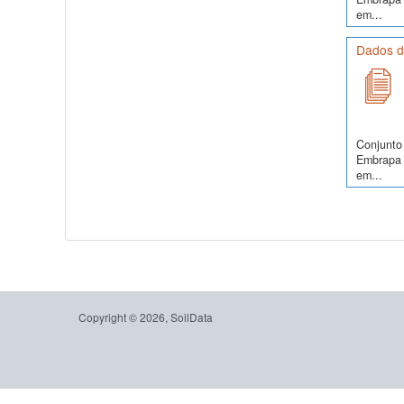
em...
Dados do
Conjunto 
Embrapa S
em...
Copyright © 2026, SoilData