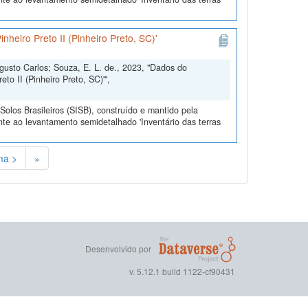
nheiro Preto II (Pinheiro Preto, SC)'
ugusto Carlos; Souza, E. L. de., 2023, "Dados do
eto II (Pinheiro Preto, SC)'",
olos Brasileiros (SISB), construído e mantido pela
te ao levantamento semidetalhado 'Inventário das terras
ma >
»
Desenvolvido por
v. 5.12.1 build 1122-cf90431