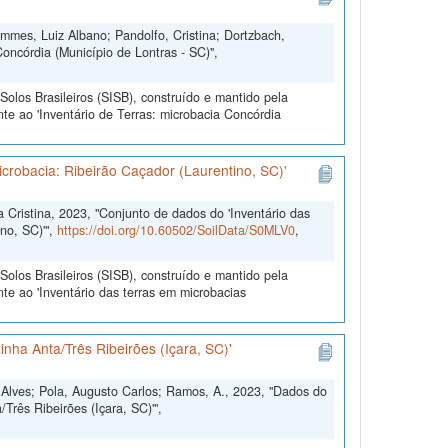
ammes, Luiz Albano; Pandolfo, Cristina; Dortzbach,
Concórdia (Município de Lontras - SC)",
olos Brasileiros (SISB), construído e mantido pela
te ao 'Inventário de Terras: microbacia Concórdia
icrobacia: Ribeirão Caçador (Laurentino, SC)'
Cristina, 2023, "Conjunto de dados do 'Inventário das
no, SC)'",
https://doi.org/10.60502/SoilData/S0MLV0
,
olos Brasileiros (SISB), construído e mantido pela
te ao 'Inventário das terras em microbacias
inha Anta/Três Ribeirões (Içara, SC)'
a Alves; Pola, Augusto Carlos; Ramos, A., 2023, "Dados do
/Três Ribeirões (Içara, SC)'",