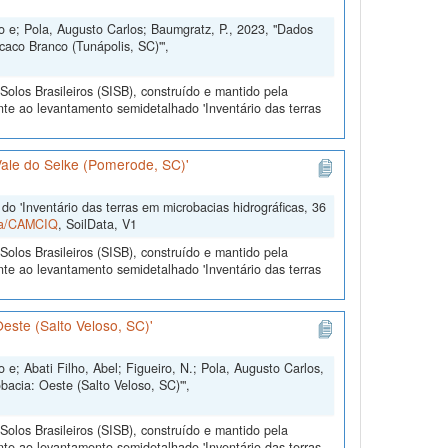
 e; Pola, Augusto Carlos; Baumgratz, P., 2023, "Dados
caco Branco (Tunápolis, SC)'",
olos Brasileiros (SISB), construído e mantido pela
te ao levantamento semidetalhado 'Inventário das terras
Vale do Selke (Pomerode, SC)'
o 'Inventário das terras em microbacias hidrográficas, 36
ata/CAMCIQ
, SoilData, V1
olos Brasileiros (SISB), construído e mantido pela
te ao levantamento semidetalhado 'Inventário das terras
este (Salto Veloso, SC)'
; Abati Filho, Abel; Figueiro, N.; Pola, Augusto Carlos,
bacia: Oeste (Salto Veloso, SC)'",
olos Brasileiros (SISB), construído e mantido pela
te ao levantamento semidetalhado 'Inventário das terras