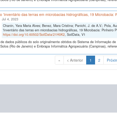
 'Inventário das terras em microbacias hidrográficas, 19 Microbacia: Pi
Jul 4, 2023
Chanin, Yara Maria Alves; Benez, Mara Cristina; Panichi, J. de A.V.; Pola, A
'Inventário das terras em microbacias hidrográficas, 19 Microbacia: Pinheiro Pr
https://doi.org/10.60502/SoilData/21H0K2
, SoilData, V1
de dados públicos do solo originalmente obtidos do Sistema de Informação de S
olos (Rio de Janeiro) e Embrapa Informática Agropecuária (Campinas), referen
(Atual)
«
< Anterior
1
2
Próxi