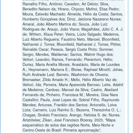
Ramalho Filho, Antônio; Cavedon, Ari Délcio; Silva,
Benedito Nelson da; Hirano, Chyozo; Mothci, Elias Pedro;
Moura, Estevão Machado; Almeida, Hélio da Costa; Santos,
Humberto Gonçalves dos; Diniz, Jalcione Nazareno Nunes;
Amaral, João Alberto Martins do; Souza, João Luiz
Rodrigues de; Araujo, João Viana; Magalhães, Júlio C. A. J.
de; Wittern, Klaus Peter; Vieira, Lúcio Salgado; Medeiros,
Luiz Alberto Regueira; Faustino Neto, Manoel; Bloomfield,
Nathaniel J. Torres; Bloomfield, Nathaniel J. Torres; Pötter,
Reinaldo Oscar; Pessoa, Sergio Costa Pinto; Sommer,
Sergio; Mendes, Waldemar; Santos, Walmir Hugo dos;
Vettori, Leandro; Ramos, Fernando; Pierantoni, Hélio;
Duriez, Maria Amélia Morais; Anastácio, Maria de Lourdes
A.; Heynemann, Mariana E.; Bloise, Raphael Minotti; Johas,
Ruth Andrade Leal; Barreto, Washinton de Oliveira;
Bremaeker, Zilda Amado H.; Mello, Hélio Alberto Vaz de;
Vettori, Ida; Perreira, Maria Aparecida Barroso; Leite, Adahil
de Medeiros; Cardoso, Manoel da Silva; Castro, Abeilard
Fernando de; Pinheiro, Francisca M.; Moreira, Gisa Nara
Castellini; Paula, José Lopes de; Sobral Filho, Raymundo
Mendes; Antunes, Franklin dos Santos; Antonello, Loiva
Lizia; Carneiro, Luiz Rainho S.; Bezerra, Therezinha O. L.;
Chagas, Sinésio Francisco; Arango, Heloisa S. de; Nunes,
Aristóteles; Zikan, José Francisco Bizeray, 2023, "Mapa
esquemático de solos das regiões Norte, Meio-Norte e
Centro-Oeste do Brasil: Primeira aproximação",