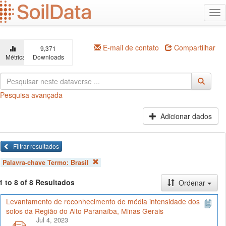
Ir
Alt
para
na
o
conteúdo
principal
E-mail de contato
Compartilhar
9,371
Métricas
Downloads
Pesquisa avançada
Adicionar dados
Filtrar resultados
Palavra-chave Termo:
Brasil
1 to 8 of 8 Resultados
Ordenar
Levantamento de reconhecimento de média intensidade dos
solos da Região do Alto Paranaíba, Minas Gerais
Jul 4, 2023