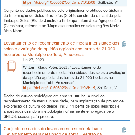
https://doi.org/10.60502/SoilData/7OQ508
, SoilData, V1
Conjunto de dados públicos do solo originalmente obtidos do Sistema
de Informação de Solos Brasileiros (SISB), construído e mantido pela
Embrapa Solos (Rio de Janeiro) e Embrapa Informática Agropecuária
(Campinas), referente ao 'Mapa esquemático de solos regiões Norte,
Meio-Norte...
Levantamento de reconhecimento de média intensidade dos
solos e avaliação da aptidão agricola das terras de 21.000
hectares no Município de Tefé, Amazonas
Jun 27, 2023
Wittern, Klaus Peter, 2023, "Levantamento de
reconhecimento de média intensidade dos solos e avaliação
da aptidão agricola das terras de 21.000 hectares no
Município de Tefé, Amazonas",
https://doi.org/10.60502/SoilData/R9VFLB
, SoilData, V1
Dados de estudo pedológico em área 21.000 ha, a nivel de
reconhecimento de media intensidade, para implantação de projeto de
exploração da cultura do dende. Inclui 11 perfis de solos descritos e
amostrados usando a metodologia normalmente empregada pelo
SNLCS, usados para prepara...
Conjunto de dados do levantamento semidetalhado
'Levantamento semidetalhado de solos - Região da