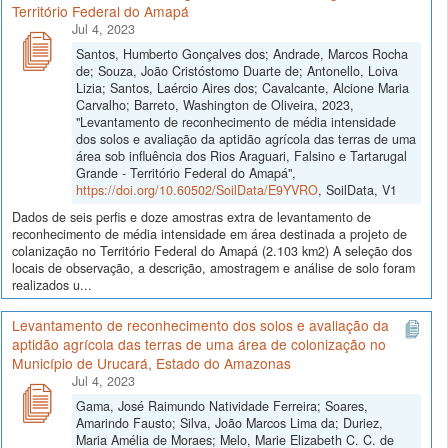
Território Federal do Amapá
Jul 4, 2023
Santos, Humberto Gonçalves dos; Andrade, Marcos Rocha
de; Souza, João Cristóstomo Duarte de; Antonello, Loiva
Lizia; Santos, Laércio Aires dos; Cavalcante, Alcione Maria
Carvalho; Barreto, Washington de Oliveira, 2023,
"Levantamento de reconhecimento de média intensidade
dos solos e avaliação da aptidão agrícola das terras de uma
área sob influência dos Rios Araguari, Falsino e Tartarugal
Grande - Território Federal do Amapá",
https://doi.org/10.60502/SoilData/E9YVRO
, SoilData, V1
Dados de seis perfis e doze amostras extra de levantamento de
reconhecimento de média intensidade em área destinada a projeto de
colanização no Território Federal do Amapá (2.103 km2) A seleção dos
locais de observação, a descrição, amostragem e análise de solo foram
realizados u...
Levantamento de reconhecimento dos solos e avaliação da
aptidão agrícola das terras de uma área de colonização no
Município de Urucará, Estado do Amazonas
Jul 4, 2023
Gama, José Raimundo Natividade Ferreira; Soares,
Amarindo Fausto; Silva, João Marcos Lima da; Duriez,
Maria Amélia de Moraes; Melo, Marie Elizabeth C. C. de