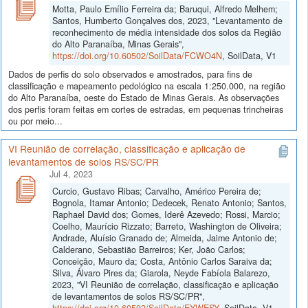
Motta, Paulo Emílio Ferreira da; Baruqui, Alfredo Melhem;
Santos, Humberto Gonçalves dos, 2023, "Levantamento de
reconhecimento de média intensidade dos solos da Região
do Alto Paranaíba, Minas Gerais",
https://doi.org/10.60502/SoilData/FCWO4N
, SoilData, V1
Dados de perfis do solo observados e amostrados, para fins de
classificação e mapeamento pedológico na escala 1:250.000, na região
do Alto Paranaíba, oeste do Estado de Minas Gerais. As observações
dos perfis foram feitas em cortes de estradas, em pequenas trincheiras
ou por meio...
VI Reunião de correlação, classificação e aplicação de
levantamentos de solos RS/SC/PR
Jul 4, 2023
Curcio, Gustavo Ribas; Carvalho, Américo Pereira de;
Bognola, Itamar Antonio; Dedecek, Renato Antonio; Santos,
Raphael David dos; Gomes, Iderê Azevedo; Rossi, Marcio;
Coelho, Maurício Rizzato; Barreto, Washington de Oliveira;
Andrade, Aluísio Granado de; Almeida, Jaime Antonio de;
Calderano, Sebastião Barreiros; Ker, João Carlos;
Conceição, Mauro da; Costa, Antônio Carlos Saraiva da;
Silva, Álvaro Pires da; Giarola, Neyde Fabíola Balarezo,
2023, "VI Reunião de correlação, classificação e aplicação
de levantamentos de solos RS/SC/PR",
https://doi.org/10.60502/SoilData/EYWESY
, SoilData, V1