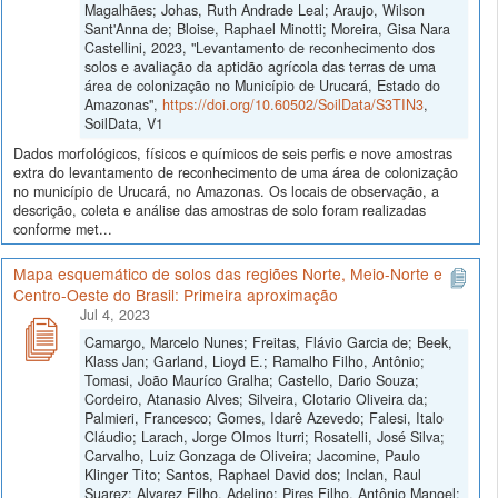
Magalhães; Johas, Ruth Andrade Leal; Araujo, Wilson
Sant'Anna de; Bloise, Raphael Minotti; Moreira, Gisa Nara
Castellini, 2023, "Levantamento de reconhecimento dos
solos e avaliação da aptidão agrícola das terras de uma
área de colonização no Município de Urucará, Estado do
Amazonas",
https://doi.org/10.60502/SoilData/S3TIN3
,
SoilData, V1
Dados morfológicos, físicos e químicos de seis perfis e nove amostras
extra do levantamento de reconhecimento de uma área de colonização
no município de Urucará, no Amazonas. Os locais de observação, a
descrição, coleta e análise das amostras de solo foram realizadas
conforme met...
Mapa esquemático de solos das regiões Norte, Meio-Norte e
Centro-Oeste do Brasil: Primeira aproximação
Jul 4, 2023
Camargo, Marcelo Nunes; Freitas, Flávio Garcia de; Beek,
Klass Jan; Garland, Lioyd E.; Ramalho Filho, Antônio;
Tomasi, João Mauríco Gralha; Castello, Dario Souza;
Cordeiro, Atanasio Alves; Silveira, Clotario Oliveira da;
Palmieri, Francesco; Gomes, Idarê Azevedo; Falesi, Italo
Cláudio; Larach, Jorge Olmos Iturri; Rosatelli, José Silva;
Carvalho, Luiz Gonzaga de Oliveira; Jacomine, Paulo
Klinger Tito; Santos, Raphael David dos; Inclan, Raul
Suarez; Alvarez Filho, Adelino; Pires Filho, Antônio Manoel;