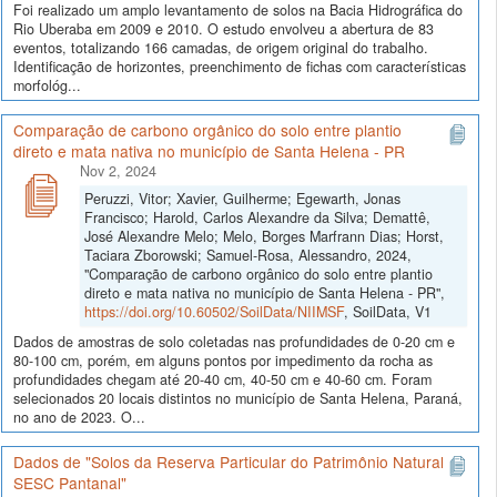
Foi realizado um amplo levantamento de solos na Bacia Hidrográfica do
Rio Uberaba em 2009 e 2010. O estudo envolveu a abertura de 83
eventos, totalizando 166 camadas, de origem original do trabalho.
Identificação de horizontes, preenchimento de fichas com características
morfológ...
Comparação de carbono orgânico do solo entre plantio
direto e mata nativa no município de Santa Helena - PR
Nov 2, 2024
Peruzzi, Vitor; Xavier, Guilherme; Egewarth, Jonas
Francisco; Harold, Carlos Alexandre da Silva; Demattê,
José Alexandre Melo; Melo, Borges Marfrann Dias; Horst,
Taciara Zborowski; Samuel-Rosa, Alessandro, 2024,
"Comparação de carbono orgânico do solo entre plantio
direto e mata nativa no município de Santa Helena - PR",
https://doi.org/10.60502/SoilData/NIIMSF
, SoilData, V1
Dados de amostras de solo coletadas nas profundidades de 0-20 cm e
80-100 cm, porém, em alguns pontos por impedimento da rocha as
profundidades chegam até 20-40 cm, 40-50 cm e 40-60 cm. Foram
selecionados 20 locais distintos no município de Santa Helena, Paraná,
no ano de 2023. O...
Dados de "Solos da Reserva Particular do Patrimônio Natural
SESC Pantanal"