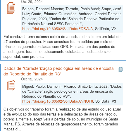
Oct 29, 2024
Beirigo, Raphael Moreira; Torrado, Pablo Vidal; Stape, José
Luiz; Couto, Eduardo Guimarães; Andrade, Gabriel Ramatis
Plugiese, 2023, "Dados de "Solos da Reserva Particular do
Patrimônio Natural SESC Pantanal"",
https://doi.org/10.60502/SoilData/FDBVUA
, SoilData, V2
Foi conduzida uma extensa coleta de amostras de solo em um total de
47 pontos de pesquisa. Essas amostras foram obtidas por meio de
trincheiras georreferenciadas com GPS. Em cada um dos pontos de
amostragem, foram meticulosamente coletadas amostras de solo
superficial, com profun...
Dados de "Caracterização pedológica em áreas de encosta
do Rebordo do Planalto do RS"
Oct 12, 2024
Miguel, Pablo; Dalmolin, Ricardo Simão Diniz, 2023, "Dados
de "Caracterização pedológica em áreas de encosta do
Rebordo do Planalto do RS"",
https://doi.org/10.60502/SoilData/ANNOT6
, SoilData, V3
Os objetivos do trabalho foram a realização de um estudo do uso atual
e da evolução do uso das terras e a delimitação de áreas de risco ou
potencialmente susceptíveis a perdas de solo, no município de Santa
Maria, RS. Através de técnicas de geoprocessamento. foram gerados
mapas d...