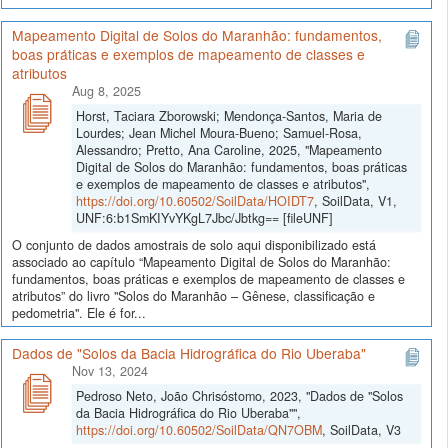
Mapeamento Digital de Solos do Maranhão: fundamentos,
boas práticas e exemplos de mapeamento de classes e
atributos
Aug 8, 2025
Horst, Taciara Zborowski; Mendonça-Santos, Maria de
Lourdes; Jean Michel Moura-Bueno; Samuel-Rosa,
Alessandro; Pretto, Ana Caroline, 2025, "Mapeamento
Digital de Solos do Maranhão: fundamentos, boas práticas
e exemplos de mapeamento de classes e atributos",
https://doi.org/10.60502/SoilData/HOIDT7
, SoilData, V1,
UNF:6:b1SmKIYvYKgL7Jbc/Jbtkg== [fileUNF]
O conjunto de dados amostrais de solo aqui disponibilizado está
associado ao capítulo “Mapeamento Digital de Solos do Maranhão:
fundamentos, boas práticas e exemplos de mapeamento de classes e
atributos” do livro "Solos do Maranhão – Gênese, classificação e
pedometria". Ele é for...
Dados de "Solos da Bacia Hidrográfica do Rio Uberaba"
Nov 13, 2024
Pedroso Neto, João Chrisóstomo, 2023, "Dados de "Solos
da Bacia Hidrográfica do Rio Uberaba"",
https://doi.org/10.60502/SoilData/QN7OBM
, SoilData, V3