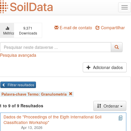
Ir
Alt
para
na
o
conteúdo
principal
E-mail de contato
Compartilhar
9,371
Métricas
Downloads
Pesquisa avançada
Adicionar dados
Filtrar resultados
Palavra-chave Termo:
Granulometria
1 to 9 of 9 Resultados
Ordenar
Dados de "Proceedings of the Eigth International Soil
Classification Workshop"
Apr 13, 2026