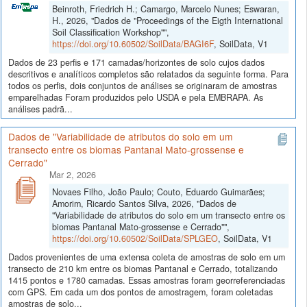
Beinroth, Friedrich H.; Camargo, Marcelo Nunes; Eswaran,
H., 2026, "Dados de "Proceedings of the Eigth International
Soil Classification Workshop"",
https://doi.org/10.60502/SoilData/BAGI6F
, SoilData, V1
Dados de 23 perfis e 171 camadas/horizontes de solo cujos dados
descritivos e analíticos completos são relatados da seguinte forma. Para
todos os perfis, dois conjuntos de análises se originaram de amostras
emparelhadas Foram produzidos pelo USDA e pela EMBRAPA. As
análises padrã...
Dados de "Variabilidade de atributos do solo em um
transecto entre os biomas Pantanal Mato-grossense e
Cerrado"
Mar 2, 2026
Novaes Filho, João Paulo; Couto, Eduardo Guimarães;
Amorim, Ricardo Santos Silva, 2026, "Dados de
"Variabilidade de atributos do solo em um transecto entre os
biomas Pantanal Mato-grossense e Cerrado"",
https://doi.org/10.60502/SoilData/SPLGEO
, SoilData, V1
Dados provenientes de uma extensa coleta de amostras de solo em um
transecto de 210 km entre os biomas Pantanal e Cerrado, totalizando
1415 pontos e 1780 camadas. Essas amostras foram georreferenciadas
com GPS. Em cada um dos pontos de amostragem, foram coletadas
amostras de solo...