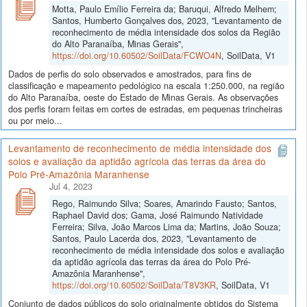
Motta, Paulo Emílio Ferreira da; Baruqui, Alfredo Melhem;
Santos, Humberto Gonçalves dos, 2023, "Levantamento de
reconhecimento de média intensidade dos solos da Região
do Alto Paranaíba, Minas Gerais",
https://doi.org/10.60502/SoilData/FCWO4N
, SoilData, V1
Dados de perfis do solo observados e amostrados, para fins de
classificação e mapeamento pedológico na escala 1:250.000, na região
do Alto Paranaíba, oeste do Estado de Minas Gerais. As observações
dos perfis foram feitas em cortes de estradas, em pequenas trincheiras
ou por meio...
Levantamento de reconhecimento de média intensidade dos
solos e avaliação da aptidão agrícola das terras da área do
Polo Pré-Amazônia Maranhense
Jul 4, 2023
Rego, Raimundo Silva; Soares, Amarindo Fausto; Santos,
Raphael David dos; Gama, José Raimundo Natividade
Ferreira; Silva, João Marcos Lima da; Martins, João Souza;
Santos, Paulo Lacerda dos, 2023, "Levantamento de
reconhecimento de média intensidade dos solos e avaliação
da aptidão agrícola das terras da área do Polo Pré-
Amazônia Maranhense",
https://doi.org/10.60502/SoilData/T8V3KR
, SoilData, V1
Conjunto de dados públicos do solo originalmente obtidos do Sistema