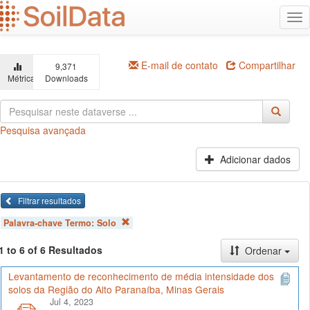
Ir
Alt
para
na
o
conteúdo
principal
E-mail de contato
Compartilhar
9,371
Métricas
Downloads
Pesquisa avançada
Adicionar dados
Filtrar resultados
Palavra-chave Termo:
Solo
1 to 6 of 6 Resultados
Ordenar
Levantamento de reconhecimento de média intensidade dos
solos da Região do Alto Paranaíba, Minas Gerais
Jul 4, 2023