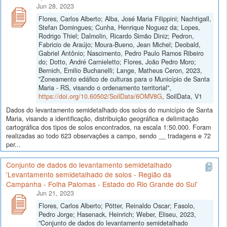
Jun 28, 2023
Flores, Carlos Alberto; Alba, José Maria Filippini; Nachtigall,
Stefan Domingues; Cunha, Henrique Noguez da; Lopes,
Rodrigo Thiel; Dalmolin, Ricardo Simão Diniz; Pedron,
Fabricio de Araújo; Moura-Bueno, Jean Michel; Deobald,
Gabriel Antônio; Nascimento, Pedro Paulo Ramos Ribeiro
do; Dotto, André Carnieletto; Flores, João Pedro Moro;
Bernich, Emilio Buchanelli; Lange, Matheus Ceron, 2023,
"Zoneamento edáfico de culturas para o Município de Santa
Maria - RS, visando o ordenamento territorial",
https://doi.org/10.60502/SoilData/6OMV8G
, SoilData, V1
Dados do levantamento semidetalhado dos solos do município de Santa
Maria, visando a identificação, distribuição geográfica e delimitação
cartográfica dos tipos de solos encontrados, na escala 1:50.000. Foram
realizadas ao todo 623 observações a campo, sendo __ tradagens e 72
per...
Conjunto de dados do levantamento semidetalhado
'Levantamento semidetalhado de solos - Região da
Campanha - Folha Palomas - Estado do Rio Grande do Sul'
Jun 21, 2023
Flores, Carlos Alberto; Pötter, Reinaldo Oscar; Fasolo,
Pedro Jorge; Hasenack, Heinrich; Weber, Eliseu, 2023,
"Conjunto de dados do levantamento semidetalhado