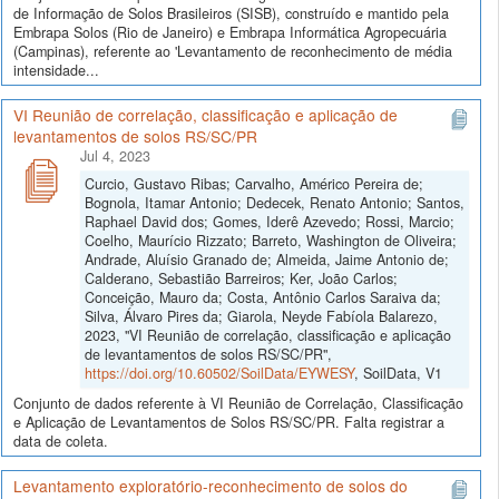
de Informação de Solos Brasileiros (SISB), construído e mantido pela
Embrapa Solos (Rio de Janeiro) e Embrapa Informática Agropecuária
(Campinas), referente ao 'Levantamento de reconhecimento de média
intensidade...
VI Reunião de correlação, classificação e aplicação de
levantamentos de solos RS/SC/PR
Jul 4, 2023
Curcio, Gustavo Ribas; Carvalho, Américo Pereira de;
Bognola, Itamar Antonio; Dedecek, Renato Antonio; Santos,
Raphael David dos; Gomes, Iderê Azevedo; Rossi, Marcio;
Coelho, Maurício Rizzato; Barreto, Washington de Oliveira;
Andrade, Aluísio Granado de; Almeida, Jaime Antonio de;
Calderano, Sebastião Barreiros; Ker, João Carlos;
Conceição, Mauro da; Costa, Antônio Carlos Saraiva da;
Silva, Álvaro Pires da; Giarola, Neyde Fabíola Balarezo,
2023, "VI Reunião de correlação, classificação e aplicação
de levantamentos de solos RS/SC/PR",
https://doi.org/10.60502/SoilData/EYWESY
, SoilData, V1
Conjunto de dados referente à VI Reunião de Correlação, Classificação
e Aplicação de Levantamentos de Solos RS/SC/PR. Falta registrar a
data de coleta.
Levantamento exploratório-reconhecimento de solos do