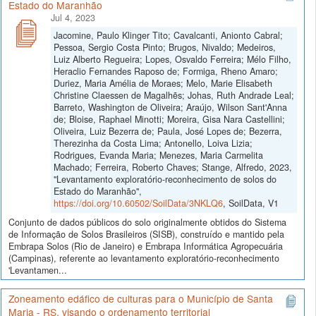
Estado do Maranhão
Jul 4, 2023
Jacomine, Paulo Klinger Tito; Cavalcanti, Anionto Cabral;
Pessoa, Sergio Costa Pinto; Brugos, Nivaldo; Medeiros,
Luiz Alberto Regueira; Lopes, Osvaldo Ferreira; Mélo Filho,
Heraclio Fernandes Raposo de; Formiga, Rheno Amaro;
Duriez, Maria Amélia de Moraes; Melo, Marie Elisabeth
Christine Claessen de Magalhẽs; Johas, Ruth Andrade Leal;
Barreto, Washington de Oliveira; Araújo, Wilson Sant'Anna
de; Bloise, Raphael Minotti; Moreira, Gisa Nara Castellini;
Oliveira, Luiz Bezerra de; Paula, José Lopes de; Bezerra,
Therezinha da Costa Lima; Antonello, Loiva Lizia;
Rodrigues, Evanda Maria; Menezes, Maria Carmelita
Machado; Ferreira, Roberto Chaves; Stange, Alfredo, 2023,
"Levantamento exploratório-reconhecimento de solos do
Estado do Maranhão",
https://doi.org/10.60502/SoilData/3NKLQ6
, SoilData, V1
Conjunto de dados públicos do solo originalmente obtidos do Sistema
de Informação de Solos Brasileiros (SISB), construído e mantido pela
Embrapa Solos (Rio de Janeiro) e Embrapa Informática Agropecuária
(Campinas), referente ao levantamento exploratório-reconhecimento
'Levantamen...
Zoneamento edáfico de culturas para o Município de Santa
Maria - RS, visando o ordenamento territorial