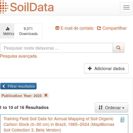
Ir
Alt
para
na
o
conteúdo
principal
E-mail de contato
Compartilhar
9,371
Métricas
Downloads
Pesquisa avançada
Adicionar dados
Filtrar resultados
Publication Year:
2025
1 to 10 of 16 Resultados
Ordenar
Training Field Soil Data for Annual Mapping of Soil Organic
Carbon Stock (0–30 cm) in Brazil, 1985–2024 (MapBiomas
Soil Collection 3, Beta Version)