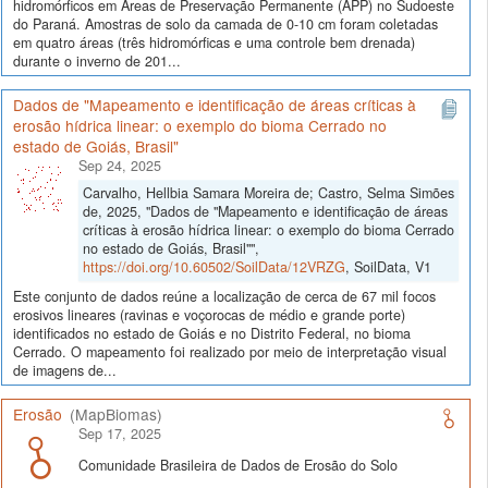
hidromórficos em Áreas de Preservação Permanente (APP) no Sudoeste
do Paraná. Amostras de solo da camada de 0-10 cm foram coletadas
em quatro áreas (três hidromórficas e uma controle bem drenada)
durante o inverno de 201...
Dados de "Mapeamento e identificação de áreas críticas à
erosão hídrica linear: o exemplo do bioma Cerrado no
estado de Goiás, Brasil"
Sep 24, 2025
Carvalho, Hellbia Samara Moreira de; Castro, Selma Simões
de, 2025, "Dados de "Mapeamento e identificação de áreas
críticas à erosão hídrica linear: o exemplo do bioma Cerrado
no estado de Goiás, Brasil"",
https://doi.org/10.60502/SoilData/12VRZG
, SoilData, V1
Este conjunto de dados reúne a localização de cerca de 67 mil focos
erosivos lineares (ravinas e voçorocas de médio e grande porte)
identificados no estado de Goiás e no Distrito Federal, no bioma
Cerrado. O mapeamento foi realizado por meio de interpretação visual
de imagens de...
Erosão
(MapBiomas)
Sep 17, 2025
Comunidade Brasileira de Dados de Erosão do Solo