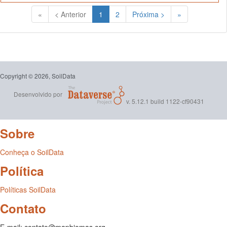
(Atual)
«
< Anterior
1
2
Próxima >
»
Copyright © 2026, SoilData
Desenvolvido por
v. 5.12.1 build 1122-cf90431
Sobre
Conheça o SoilData
Política
Políticas SoilData
Contato
E-mail: contato@mapbiomas.org