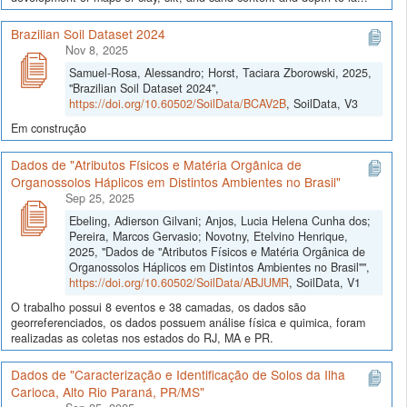
Brazilian Soil Dataset 2024
Nov 8, 2025
Samuel-Rosa, Alessandro; Horst, Taciara Zborowski, 2025,
"Brazilian Soil Dataset 2024",
https://doi.org/10.60502/SoilData/BCAV2B
, SoilData, V3
Em construção
Dados de "Atributos Físicos e Matéria Orgânica de
Organossolos Háplicos em Distintos Ambientes no Brasil"
Sep 25, 2025
Ebeling, Adierson Gilvani; Anjos, Lucia Helena Cunha dos;
Pereira, Marcos Gervasio; Novotny, Etelvino Henrique,
2025, "Dados de "Atributos Físicos e Matéria Orgânica de
Organossolos Háplicos em Distintos Ambientes no Brasil"",
https://doi.org/10.60502/SoilData/ABJUMR
, SoilData, V1
O trabalho possui 8 eventos e 38 camadas, os dados são
georreferenciados, os dados possuem análise física e quimica, foram
realizadas as coletas nos estados do RJ, MA e PR.
Dados de "Caracterização e Identificação de Solos da Ilha
Carioca, Alto Rio Paraná, PR/MS"