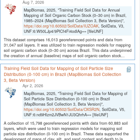
Aug 7, 2026
MapBiomas, 2025, "Training Field Soil Data for Annual
Mapping of Soil Organic Carbon Stock (0–30 cm) in Brazil,
1985–2024 (MapBiomas Soil Collection 3, Beta Version)",
https://doi.org/10.60502/SoilData/IUZOAK
, SoilData, V3,
UNF:6:W50LJp4/9PlCf4Fi4odlAg== [fileUNF]
This dataset comprises 16,013 georeferenced points and data from
31,047 soil layers. It was utilized to train regression models for mapping
soil organic carbon stock (0–30 cm) across Brazil. This data underpinned
the creation of annual (baseline) maps of soil organic carbon stock...
Training Field Soil Data for Mapping of Soil Particle Size
Distribution (0-100 cm) in Brazil (MapBiomas Soil Collection
3, Beta Version)
Apr 2, 2026
MapBiomas, 2025, "Training Field Soil Data for Mapping of
Soil Particle Size Distribution (0-100 cm) in Brazil
(MapBiomas Soil Collection 3, Beta Version)",
https://doi.org/10.60502/SoilData/OXSR2N
, SoilData, V5,
UNF:6:nd9Hlzm2JVBwN1JU3QhrhA== [fileUNF]
A collection of 15,798 georeferenced points with data from 60,883 soil
layers, which were used to train regression models for mapping soil
particle size distribution (0-100 cm) in Brazil. These data supported the
development of maps of clay, silt, and sand content and depth to la...