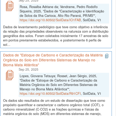
Sep 25, 2025
Rosa, Rosalba Adriane da; Vendrame, Pedro Rodolfo
Siqueira, 2025, "Dados de "Caracterização e Identificação
de Solos da Ilha Carioca, Alto Rio Paraná, PR/MS"",
https://doi.org/10.60502/SoilData/IO1FAB
, SoilData, V1
Dados de levantamento pedológico que teve como objetivo a inferência
da relação das propriedades observáveis na natureza com a distribuição
geográfica dos solos. Foram coletados inicialmente 17 amostras de solo
em pontos previamente estabelecidos, e posteriormente 6 perfis de
sol...
Dados de "Estoque de Carbono e Caracterização da Matéria
Orgânica do Solo em Diferentes Sistemas de Manejo no
Bioma Mata Atlântica"
Sep 25, 2025
Lopes, Giovana Tetsuya; Rosset, Jean Sérgio, 2025,
"Dados de "Estoque de Carbono e Caracterização da
Matéria Orgânica do Solo em Diferentes Sistemas de
Manejo no Bioma Mata Atlântica"",
https://doi.org/10.60502/SoilData/R91CFI
, SoilData, V1
Os dados são resultados de um estudo de dissertação que teve como
propósito quantificar e caracterizar o carbono orgânico total (COT), o
carbono mineralizável (C-CO2) e as frações químicas e físicas da
matéria orgânica do solo (MOS) em diferentes sistemas de manejo,