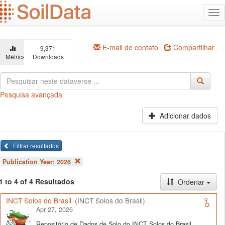
Ir
Alt
para
na
o
conteúdo
principal
E-mail de contato
Compartilhar
9,371
Métricas
Downloads
Pesquisa avançada
Adicionar dados
Filtrar resultados
Publication Year:
2026
1 to 4 of 4 Resultados
Ordenar
INCT Solos do Brasil
(INCT Solos do Brasil)
Apr 27, 2026
Repositório de Dados de Solo do INCT Solos do Brasil