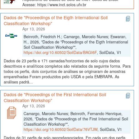
Acesse: https://www.inct.solos.ufv.br
Dados de "Proceedings of the Eigth International Soil
Classification Workshop"
Apr 13, 2026
Beinroth, Friedrich H.; Camargo, Marcelo Nunes; Eswaran,
H., 2026, "Dados de "Proceedings of the Eigth International
Soil Classification Workshop"",
https://doi.org/10.60502/SoilData/BAGI6F
, SoilData, V1
Dados de 23 perfis e 171 camadas/horizontes de solo cujos dados
descritivos e analíticos completos são relatados da seguinte forma. Para
todos os perfis, dois conjuntos de análises se originaram de amostras
emparelhadas Foram produzidos pelo USDA e pela EMBRAPA. As
análises padrã...
Dados de "Proceedings of the First International Soil
Classification Workshop"
Apr 13, 2026
Camargo, Marcelo Nunes; Beinroth, Fernando Henrique,
2026, "Dados de "Proceedings of the First International Soil
Classification Workshop"",
https://doi.org/10.60502/SoilData/76VTJW
, SoilData, V1
Dados de 31 perfis de solo georreferenciados. Em cada um dos perfis