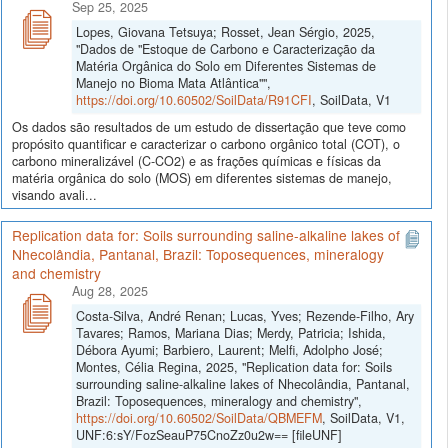
Sep 25, 2025
Lopes, Giovana Tetsuya; Rosset, Jean Sérgio, 2025,
"Dados de "Estoque de Carbono e Caracterização da
Matéria Orgânica do Solo em Diferentes Sistemas de
Manejo no Bioma Mata Atlântica"",
https://doi.org/10.60502/SoilData/R91CFI
, SoilData, V1
Os dados são resultados de um estudo de dissertação que teve como
propósito quantificar e caracterizar o carbono orgânico total (COT), o
carbono mineralizável (C-CO2) e as frações químicas e físicas da
matéria orgânica do solo (MOS) em diferentes sistemas de manejo,
visando avali...
Replication data for: Soils surrounding saline-alkaline lakes of
Nhecolândia, Pantanal, Brazil: Toposequences, mineralogy
and chemistry
Aug 28, 2025
Costa-Silva, André Renan; Lucas, Yves; Rezende-Filho, Ary
Tavares; Ramos, Mariana Dias; Merdy, Patricia; Ishida,
Débora Ayumi; Barbiero, Laurent; Melfi, Adolpho José;
Montes, Célia Regina, 2025, "Replication data for: Soils
surrounding saline-alkaline lakes of Nhecolândia, Pantanal,
Brazil: Toposequences, mineralogy and chemistry",
https://doi.org/10.60502/SoilData/QBMEFM
, SoilData, V1,
UNF:6:sY/FozSeauP75CnoZz0u2w== [fileUNF]