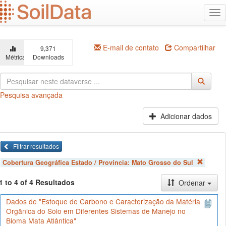
Ir
Alt
para
na
o
conteúdo
principal
E-mail de contato
Compartilhar
9,371
Métricas
Downloads
Pesquisa avançada
Adicionar dados
Filtrar resultados
Cobertura Geográfica Estado / Província:
Mato Grosso do Sul
1 to 4 of 4 Resultados
Ordenar
Dados de "Estoque de Carbono e Caracterização da Matéria
Orgânica do Solo em Diferentes Sistemas de Manejo no
Bioma Mata Atlântica"