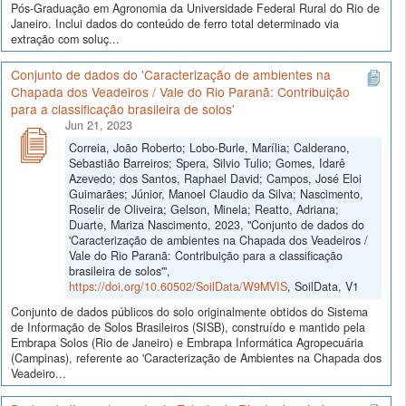
Pós-Graduação em Agronomia da Universidade Federal Rural do Rio de
Janeiro. Inclui dados do conteúdo de ferro total determinado via
extração com soluç...
Conjunto de dados do 'Caracterização de ambientes na
Chapada dos Veadeiros / Vale do Rio Paranã: Contribuição
para a classificação brasileira de solos'
Jun 21, 2023
Correia, João Roberto; Lobo-Burle, Marília; Calderano,
Sebastião Barreiros; Spera, Silvio Tulio; Gomes, Idarê
Azevedo; dos Santos, Raphael David; Campos, José Eloi
Guimarães; Júnior, Manoel Claudio da Silva; Nascimento,
Roselir de Oliveira; Gelson, Minela; Reatto, Adriana;
Duarte, Mariza Nascimento, 2023, "Conjunto de dados do
'Caracterização de ambientes na Chapada dos Veadeiros /
Vale do Rio Paranã: Contribuição para a classificação
brasileira de solos'",
https://doi.org/10.60502/SoilData/W9MVIS
, SoilData, V1
Conjunto de dados públicos do solo originalmente obtidos do Sistema
de Informação de Solos Brasileiros (SISB), construído e mantido pela
Embrapa Solos (Rio de Janeiro) e Embrapa Informática Agropecuária
(Campinas), referente ao 'Caracterização de Ambientes na Chapada dos
Veadeiro...