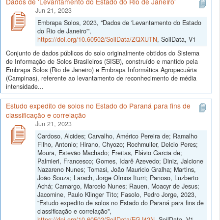
Dados de 'Levantamento do Estado do Rio de Janeiro'
Jun 21, 2023
Embrapa Solos, 2023, "Dados de 'Levantamento do Estado
do Rio de Janeiro'",
https://doi.org/10.60502/SoilData/ZQXUTN
, SoilData, V1
Conjunto de dados públicos do solo originalmente obtidos do Sistema
de Informação de Solos Brasileiros (SISB), construído e mantido pela
Embrapa Solos (Rio de Janeiro) e Embrapa Informática Agropecuária
(Campinas), referente ao levantamento de reconhecimento de média
intensidade...
Estudo expedito de solos no Estado do Paraná para fins de
classificação e correlação
Jun 21, 2023
Cardoso, Alcides; Carvalho, Américo Pereira de; Ramalho
Filho, Antonio; Hirano, Chyozo; Rochmuller, Delcio Peres;
Moura, Estevão Machado; Freitas, Flávio Garcia de;
Palmieri, Francesco; Gomes, Idarê Azevedo; Diniz, Jalcione
Nazareno Nunes; Tomasi, João Mauricio Gralha; Martins,
João Souza; Larach, Jorge Olmos Iturri; Panoso, Luzberto
Achá; Camargo, Marcelo Nunes; Rauen, Moacyr de Jesus;
Jacomine, Paulo Klinger Tito; Fasolo, Pedro Jorge, 2023,
"Estudo expedito de solos no Estado do Paraná para fins de
classificação e correlação",
https://doi.org/10.60502/SoilData/EGJ42N
, SoilData, V1