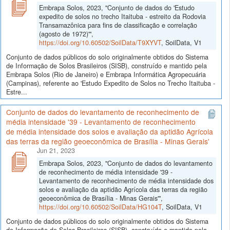
Embrapa Solos, 2023, "Conjunto de dados do 'Estudo
expedito de solos no trecho Itaituba - estreito da Rodovia
Transamazônica para fins de classificação e correlação
(agosto de 1972)'",
https://doi.org/10.60502/SoilData/T9XYVT
, SoilData, V1
Conjunto de dados públicos do solo originalmente obtidos do Sistema
de Informação de Solos Brasileiros (SISB), construído e mantido pela
Embrapa Solos (Rio de Janeiro) e Embrapa Informática Agropecuária
(Campinas), referente ao 'Estudo Expedito de Solos no Trecho Itaituba -
Estre...
Conjunto de dados do levantamento de reconhecimento de
média intensidade '39 - Levantamento de reconhecimento
de média intensidade dos solos e avaliação da aptidão Agrícola
das terras da região geoeconômica de Brasília - Minas Gerais'
Jun 21, 2023
Embrapa Solos, 2023, "Conjunto de dados do levantamento
de reconhecimento de média intensidade '39 -
Levantamento de reconhecimento de média intensidade dos
solos e avaliação da aptidão Agrícola das terras da região
geoeconômica de Brasília - Minas Gerais'",
https://doi.org/10.60502/SoilData/HG104T
, SoilData, V1
Conjunto de dados públicos do solo originalmente obtidos do Sistema
de Informação de Solos Brasileiros (SISB), construído e mantido pela