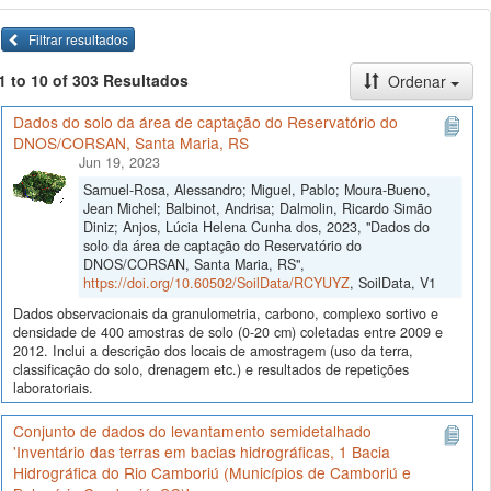
Filtrar resultados
1 to 10 of 303 Resultados
Ordenar
Dados do solo da área de captação do Reservatório do
DNOS/CORSAN, Santa Maria, RS
Jun 19, 2023
Samuel-Rosa, Alessandro; Miguel, Pablo; Moura-Bueno,
Jean Michel; Balbinot, Andrisa; Dalmolin, Ricardo Simão
Diniz; Anjos, Lúcia Helena Cunha dos, 2023, "Dados do
solo da área de captação do Reservatório do
DNOS/CORSAN, Santa Maria, RS",
https://doi.org/10.60502/SoilData/RCYUYZ
, SoilData, V1
Dados observacionais da granulometria, carbono, complexo sortivo e
densidade de 400 amostras de solo (0-20 cm) coletadas entre 2009 e
2012. Inclui a descrição dos locais de amostragem (uso da terra,
classificação do solo, drenagem etc.) e resultados de repetições
laboratoriais.
Conjunto de dados do levantamento semidetalhado
'Inventário das terras em bacias hidrográficas, 1 Bacia
Hidrográfica do Rio Camboriú (Municípios de Camboriú e