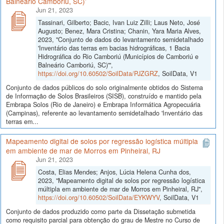
Balneário Camboriú, SC)'
Jun 21, 2023
Tassinari, Gilberto; Bacic, Ivan Luiz Zilli; Laus Neto, José
Augusto; Benez, Mara Cristina; Chanin, Yara Maria Alves,
2023, "Conjunto de dados do levantamento semidetalhado
'Inventário das terras em bacias hidrográficas, 1 Bacia
Hidrográfica do Rio Camboriú (Municípios de Camboriú e
Balneário Camboriú, SC)'",
https://doi.org/10.60502/SoilData/PJZGRZ
, SoilData, V1
Conjunto de dados públicos do solo originalmente obtidos do Sistema
de Informação de Solos Brasileiros (SISB), construído e mantido pela
Embrapa Solos (Rio de Janeiro) e Embrapa Informática Agropecuária
(Campinas), referente ao levantamento semidetalhado 'Inventário das
terras em...
Mapeamento digital de solos por regressão logística múltipla
em ambiente de mar de Morros em Pinheiral, RJ
Jun 21, 2023
Costa, Elias Mendes; Anjos, Lúcia Helena Cunha dos,
2023, "Mapeamento digital de solos por regressão logística
múltipla em ambiente de mar de Morros em Pinheiral, RJ",
https://doi.org/10.60502/SoilData/EYKWYV
, SoilData, V1
Conjunto de dados produzido como parte da Dissetação submetida
como requisito parcial para obtenção do grau de Mestre no Curso de