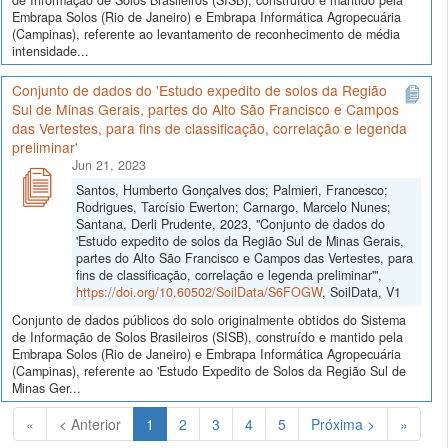
Embrapa Solos (Rio de Janeiro) e Embrapa Informática Agropecuária
(Campinas), referente ao levantamento de reconhecimento de média
intensidade...
Conjunto de dados do 'Estudo expedito de solos da Região
Sul de Minas Gerais, partes do Alto São Francisco e Campos
das Vertestes, para fins de classificação, correlação e legenda
preliminar'
Jun 21, 2023
Santos, Humberto Gonçalves dos; Palmieri, Francesco;
Rodrigues, Tarcísio Ewerton; Carnargo, Marcelo Nunes;
Santana, Derli Prudente, 2023, "Conjunto de dados do
'Estudo expedito de solos da Região Sul de Minas Gerais,
partes do Alto São Francisco e Campos das Vertestes, para
fins de classificação, correlação e legenda preliminar'",
https://doi.org/10.60502/SoilData/S6FOGW
, SoilData, V1
Conjunto de dados públicos do solo originalmente obtidos do Sistema
de Informação de Solos Brasileiros (SISB), construído e mantido pela
Embrapa Solos (Rio de Janeiro) e Embrapa Informática Agropecuária
(Campinas), referente ao 'Estudo Expedito de Solos da Região Sul de
Minas Ger...
(Atual)
«
< Anterior
1
2
3
4
5
Próxima >
»