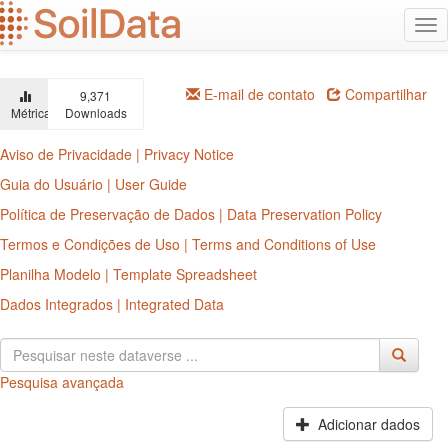
Ir
Alt
para
na
o
conteúdo
principal
E-mail de contato
Compartilhar
9,371
Métricas
Downloads
Aviso de Privacidade | Privacy Notice
Guia do Usuário | User Guide
Política de Preservação de Dados | Data Preservation Policy
Termos e Condições de Uso | Terms and Conditions of Use
Planilha Modelo | Template Spreadsheet
Dados Integrados | Integrated Data
Pesquisa avançada
Adicionar dados