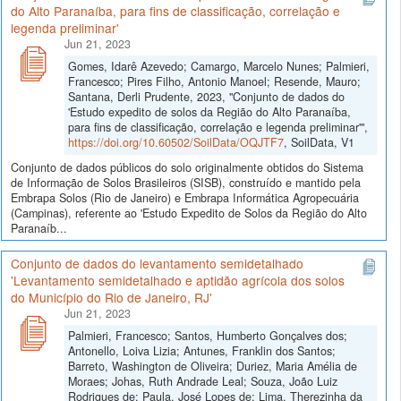
do Alto Paranaíba, para fins de classificação, correlação e
legenda preliminar'
Jun 21, 2023
Gomes, Idarê Azevedo; Camargo, Marcelo Nunes; Palmieri,
Francesco; Pires Filho, Antonio Manoel; Resende, Mauro;
Santana, Derli Prudente, 2023, "Conjunto de dados do
'Estudo expedito de solos da Região do Alto Paranaíba,
para fins de classificação, correlação e legenda preliminar'",
https://doi.org/10.60502/SoilData/OQJTF7
, SoilData, V1
Conjunto de dados públicos do solo originalmente obtidos do Sistema
de Informação de Solos Brasileiros (SISB), construído e mantido pela
Embrapa Solos (Rio de Janeiro) e Embrapa Informática Agropecuária
(Campinas), referente ao 'Estudo Expedito de Solos da Região do Alto
Paranaíb...
Conjunto de dados do levantamento semidetalhado
'Levantamento semidetalhado e aptidão agrícola dos solos
do Município do Rio de Janeiro, RJ'
Jun 21, 2023
Palmieri, Francesco; Santos, Humberto Gonçalves dos;
Antonello, Loiva Lizia; Antunes, Franklin dos Santos;
Barreto, Washington de Oliveira; Duriez, Maria Amélia de
Moraes; Johas, Ruth Andrade Leal; Souza, João Luiz
Rodrigues de; Paula, José Lopes de; Lima, Therezinha da