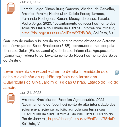
Jun 21, 2023
Larach, Jorge Olmos Iturri; Cardoso, Alcides; de Carvalho,
Americo Pereira; Hochmuller, Delcio Peres; Tavares,
Fernando Rodrigues; Rauen, Moacyr de Jesus; Fasolo,
Pedro Jorge, 2023, "Levantamento de reconhecimento dos
solos do Oeste do Estado do Paraná (informe preliminar)",
https://doi.org/10.60502/SoilData/YTNVDW
, SoilData, V1
Conjunto de dados públicos do solo originalmente obtidos do Sistema
de Informação de Solos Brasileiros (SISB), construído e mantido pela
Embrapa Solos (Rio de Janeiro) e Embrapa Informática Agropecuária
(Campinas), referente ao 'Levantamento de Reconhecimento dos Solos
do Oeste d...
Levantamento de reconhecimento de alta intensidade dos
solos e avaliação da aptidão agrícola das terras das
Quadrículas de Silva Jardim e Rio das Ostras, Estado do Rio de
Janeiro
Jun 21, 2023
Empresa Brasileira de Pesquisa Agropecuária, 2023,
"Levantamento de reconhecimento de alta intensidade dos
solos e avaliação da aptidão agrícola das terras das
Quadrículas de Silva Jardim e Rio das Ostras, Estado do
Rio de Janeiro",
https://doi.org/10.60502/SoilData/RSN0DL
,
SoilData, V1