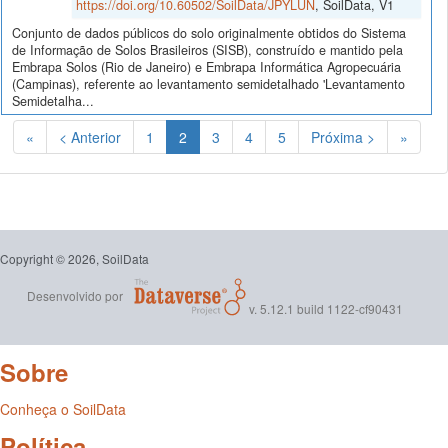
https://doi.org/10.60502/SoilData/JPYLUN
, SoilData, V1
Conjunto de dados públicos do solo originalmente obtidos do Sistema
de Informação de Solos Brasileiros (SISB), construído e mantido pela
Embrapa Solos (Rio de Janeiro) e Embrapa Informática Agropecuária
(Campinas), referente ao levantamento semidetalhado 'Levantamento
Semidetalha...
(Atual)
«
< Anterior
1
2
3
4
5
Próxima >
»
Copyright © 2026, SoilData
Desenvolvido por
v. 5.12.1 build 1122-cf90431
Sobre
Conheça o SoilData
Política