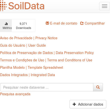
Ir
Alt
para
na
o
conteúdo
principal
E-mail de contato
Compartilhar
9,371
Métricas
Downloads
Aviso de Privacidade | Privacy Notice
Guia do Usuário | User Guide
Política de Preservação de Dados | Data Preservation Policy
Termos e Condições de Uso | Terms and Conditions of Use
Planilha Modelo | Template Spreadsheet
Dados Integrados | Integrated Data
Pesquisa avançada
Adicionar dados