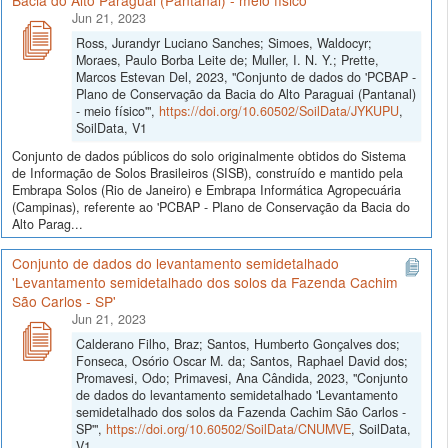
Bacia do Alto Paraguai (Pantanal) - meio físico'
Jun 21, 2023
Ross, Jurandyr Luciano Sanches; Simoes, Waldocyr;
Moraes, Paulo Borba Leite de; Muller, I. N. Y.; Prette,
Marcos Estevan Del, 2023, "Conjunto de dados do 'PCBAP -
Plano de Conservação da Bacia do Alto Paraguai (Pantanal)
- meio físico'",
https://doi.org/10.60502/SoilData/JYKUPU
,
SoilData, V1
Conjunto de dados públicos do solo originalmente obtidos do Sistema
de Informação de Solos Brasileiros (SISB), construído e mantido pela
Embrapa Solos (Rio de Janeiro) e Embrapa Informática Agropecuária
(Campinas), referente ao 'PCBAP - Plano de Conservação da Bacia do
Alto Parag...
Conjunto de dados do levantamento semidetalhado
'Levantamento semidetalhado dos solos da Fazenda Cachim
São Carlos - SP'
Jun 21, 2023
Calderano Filho, Braz; Santos, Humberto Gonçalves dos;
Fonseca, Osório Oscar M. da; Santos, Raphael David dos;
Promavesi, Odo; Primavesi, Ana Cândida, 2023, "Conjunto
de dados do levantamento semidetalhado 'Levantamento
semidetalhado dos solos da Fazenda Cachim São Carlos -
SP'",
https://doi.org/10.60502/SoilData/CNUMVE
, SoilData,
V1