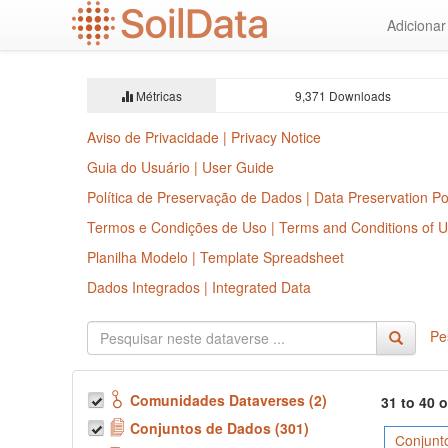
Ir
Adiciona
para
o
conteúdo
principal
Métricas
9,371 Downloads
Aviso de Privacidade | Privacy Notice
Guia do Usuário | User Guide
Política de Preservação de Dados | Data Preservation Po
Termos e Condições de Uso | Terms and Conditions of 
Planilha Modelo | Template Spreadsheet
Dados Integrados | Integrated Data
Pe
Comunidades Dataverses (2)
31 to 40 
Conjuntos de Dados (301)
Conjunt