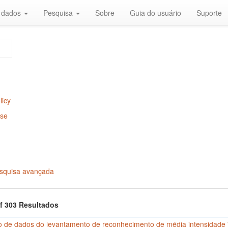
r dados
Pesquisa
Sobre
Guia do usuário
Suporte
licy
Use
squisa avançada
of 303 Resultados
o de dados do levantamento de reconhecimento de média intensidade '