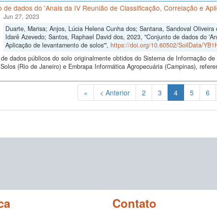
 de dados do 'Anais da IV Reunião de Classificação, Correlação e Apl
Jun 27, 2023
Duarte, Marisa; Anjos, Lúcia Helena Cunha dos; Santana, Sandoval Oliveira
Idarê Azevedo; Santos, Raphael David dos, 2023, "Conjunto de dados do 'Ana
Aplicação de levantamento de solos'",
https://doi.org/10.60502/SoilData/YB1
de dados públicos do solo originalmente obtidos do Sistema de Informação de S
olos (Rio de Janeiro) e Embrapa Informática Agropecuária (Campinas), referen
(Atual)
«
< Anterior
2
3
4
5
6
ca
Contato