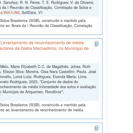
. Sanchez; R. N. Peres; T. E. Rodrigues; V. de Oliveira;
 da I Reunião de Classificação, Correlação de Solos e
Data/W8U1AW
, SoilData, V1
olos Brasileiros (SISB), construído e mantido pela
te ao 'Anais da I Reunião de Classificação, Correlação
 'Levantamento de reconhecimento de média
 hectares da Gleba Machadinho, no Município de
 Melo, Marie Elizabeth C.C. de Magalhẽs; Johas, Ruth
 Eliezer Silva; Moreira, Gisa Nara Castellini; Paula, José
onello, Loivá Lizia; Rodrigues, Evanda Maria; Lima,
Renato Rodrigues, 2023, "Conjunto de dados do
onhecimento de média Intensidade dos solos e avaliação
o Município de Ariquemes, Rondônia'",
olos Brasileiros (SISB), construído e mantido pela
ente ao levantamento de reconhecimento de média