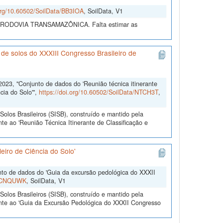
.org/10.60502/SoilData/BB3IOA
, SoilData, V1
DA RODOVIA TRANSAMAZÔNICA. Falta estimar as
 de solos do XXXIII Congresso Brasileiro de
2023, "Conjunto de dados do 'Reunião técnica itinerante
cia do Solo'",
https://doi.org/10.60502/SoilData/NTCH3T
,
olos Brasileiros (SISB), construído e mantido pela
e ao 'Reunião Técnica Itinerante de Classificação e
eiro de Ciência do Solo'
nto de dados do 'Guia da excursão pedológica do XXXII
ta/CNQUWK
, SoilData, V1
olos Brasileiros (SISB), construído e mantido pela
ente ao 'Guia da Excursão Pedológica do XXXII Congresso