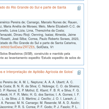
ado do Rio Grande do Sul e parte de Santa
, Américo Pereira de; Camargo, Marcelo Nunes de; Rauen,
ez, Maria Amélia de Moraes; Melo, Merie Elizabeth C.C. de
nello, Loiva Lizia; Lima, Therezinha da Costa;
amazaki, Dirceu Rioji; Oenning, Isaias; Almeida, Jaime
Rosatti, José Silba; Correa, Paulo Roberto Soraes, 2023,
Estado do Rio Grande do Sul e parte de Santa Catarina,
10.60502/SoilData/ZRTZE5
, SoilData, V1
olos Brasileiros (SISB), construído e mantido pela
nte ao levantamento expedito 'Estudo expedito de solos do
s e Interpretação de Aptidão Agrícola de Solos'
 Pereira de; A. M. L. Neptune; A. A. A. Uberti; A. C.
a Costa; B. N. R. da Silva; C. Nobrega; C. O. da Silveira;
 P. Ramos; E. P. Mothci; E. Klamt; F. B. R. e Silva; F. G.
erbeck; H. F. R. Melo; H. G. dos Santos; I. A. Gomes; I. F.
. da Silva; J. S. Martins; J. Cecílio; J. O. I. Larach; J.
a; L. A. Panoso; M. N. Camargo; M. Resende; M. A. D. Azolin;
Jacomine; P. R. S. Correa; P. F. Godo; P. J. Fasolo; P. L.