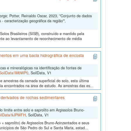
 Jorge; Potter, Reinaldo Oscar, 2023, "Conjunto de dados
 caracterização geográfica da região'",
olos Brasileiros (SISB), construído e mantido pela
ente ao levantamento de reconhecimento de média
imentos em uma bacia hidrográfica de encosta
cas e mineralógicas na identificação de fontes de
2/SoilData/IM0WP0
, SoilData, V1
e amostras da camada superficial do solo, esta última
gia encontrados na área de estudo. As amostras das es...
os derivados de rochas sedimentares
do limite entre solo e saprolito em Argissolos Bruno-
SoilData/9JPWFH
, SoilData, V1
lo + saprolito) de Argissolos Bruno-Acinzentados e seus
unicípios de São Pedro do Sul e Santa Maria, estad...