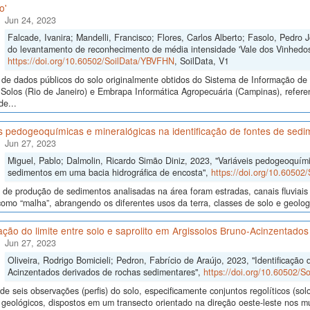
o'
Jun 24, 2023
Falcade, Ivanira; Mandelli, Francisco; Flores, Carlos Alberto; Fasolo, Pedro
do levantamento de reconhecimento de média intensidade 'Vale dos Vinhedos -
https://doi.org/10.60502/SoilData/YBVFHN
, SoilData, V1
de dados públicos do solo originalmente obtidos do Sistema de Informação de S
Solos (Rio de Janeiro) e Embrapa Informática Agropecuária (Campinas), refer
de...
s pedogeoquímicas e mineralógicas na identificação de fontes de sed
Jun 27, 2023
Miguel, Pablo; Dalmolin, Ricardo Simão Diniz, 2023, "Variáveis pedogeoquími
sedimentos em uma bacia hidrográfica de encosta",
https://doi.org/10.6050
 de produção de sedimentos analisadas na área foram estradas, canais fluviais 
como “malha”, abrangendo os diferentes usos da terra, classes de solo e geolo
cação do limite entre solo e saprolito em Argissolos Bruno-Acinzentad
Jun 27, 2023
Oliveira, Rodrigo Bomicieli; Pedron, Fabrício de Araújo, 2023, "Identificação 
Acinzentados derivados de rochas sedimentares",
https://doi.org/10.60502/
de seis observações (perfis) do solo, especificamente conjuntos regolíticos (so
 geológicos, dispostos em um transecto orientado na direção oeste-leste nos m