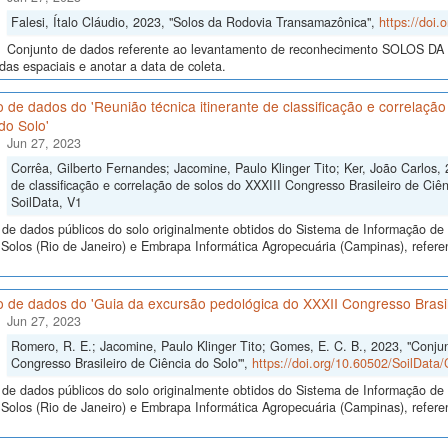
Falesi, Ítalo Cláudio, 2023, "Solos da Rodovia Transamazônica",
https://doi
Conjunto de dados referente ao levantamento de reconhecimento SOLOS 
as espaciais e anotar a data de coleta.
 de dados do 'Reunião técnica itinerante de classificação e correlação
do Solo'
Jun 27, 2023
Corrêa, Gilberto Fernandes; Jacomine, Paulo Klinger Tito; Ker, João Carlos, 
de classificação e correlação de solos do XXXIII Congresso Brasileiro de Ciên
SoilData, V1
de dados públicos do solo originalmente obtidos do Sistema de Informação de S
olos (Rio de Janeiro) e Embrapa Informática Agropecuária (Campinas), referent
 de dados do 'Guia da excursão pedológica do XXXII Congresso Brasil
Jun 27, 2023
Romero, R. E.; Jacomine, Paulo Klinger Tito; Gomes, E. C. B., 2023, "Conju
Congresso Brasileiro de Ciência do Solo'",
https://doi.org/10.60502/SoilDa
de dados públicos do solo originalmente obtidos do Sistema de Informação de S
Solos (Rio de Janeiro) e Embrapa Informática Agropecuária (Campinas), refer