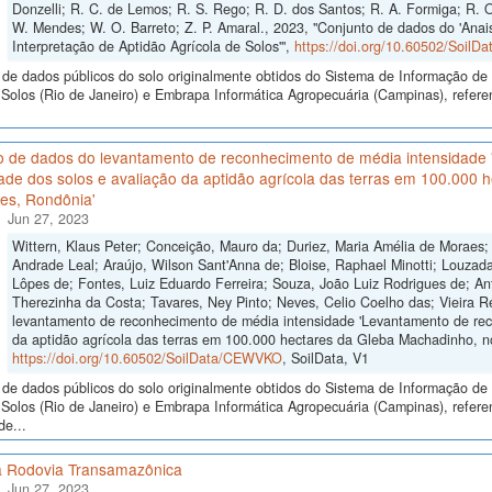
Donzelli; R. C. de Lemos; R. S. Rego; R. D. dos Santos; R. A. Formiga; R. O
W. Mendes; W. O. Barreto; Z. P. Amaral., 2023, "Conjunto de dados do 'Anais
Interpretação de Aptidão Agrícola de Solos'",
https://doi.org/10.60502/Soil
de dados públicos do solo originalmente obtidos do Sistema de Informação de S
olos (Rio de Janeiro) e Embrapa Informática Agropecuária (Campinas), referen
o de dados do levantamento de reconhecimento de média intensidade
ade dos solos e avaliação da aptidão agrícola das terras em 100.000
es, Rondônia'
Jun 27, 2023
Wittern, Klaus Peter; Conceição, Mauro da; Duriez, Maria Amélia de Moraes;
Andrade Leal; Araújo, Wilson Sant'Anna de; Bloise, Raphael Minotti; Louzada,
Lôpes de; Fontes, Luiz Eduardo Ferreira; Souza, João Luiz Rodrigues de; Ant
Therezinha da Costa; Tavares, Ney Pinto; Neves, Celio Coelho das; Vieira 
levantamento de reconhecimento de média intensidade 'Levantamento de rec
da aptidão agrícola das terras em 100.000 hectares da Gleba Machadinho, n
https://doi.org/10.60502/SoilData/CEWVKO
, SoilData, V1
de dados públicos do solo originalmente obtidos do Sistema de Informação de S
Solos (Rio de Janeiro) e Embrapa Informática Agropecuária (Campinas), refer
de...
a Rodovia Transamazônica
Jun 27, 2023