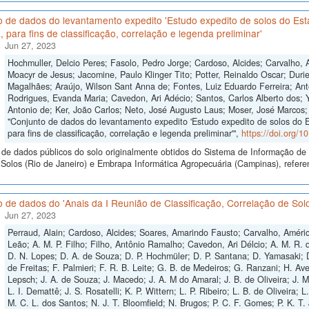
o de dados do levantamento expedito 'Estudo expedito de solos do Est
, para fins de classificação, correlação e legenda preliminar'
Jun 27, 2023
Hochmuller, Delcio Peres; Fasolo, Pedro Jorge; Cardoso, Alcides; Carvalho
Moacyr de Jesus; Jacomine, Paulo Klinger Tito; Potter, Reinaldo Oscar; Duri
Magalhães; Araújo, Wilson Sant Anna de; Fontes, Luiz Eduardo Ferreira; Anto
Rodrigues, Evanda Maria; Cavedon, Ari Adécio; Santos, Carlos Alberto dos; Y
Antonio de; Ker, João Carlos; Neto, José Augusto Laus; Moser, José Marcos; 
"Conjunto de dados do levantamento expedito 'Estudo expedito de solos do 
para fins de classificação, correlação e legenda preliminar'",
https://doi.org/
de dados públicos do solo originalmente obtidos do Sistema de Informação de S
olos (Rio de Janeiro) e Embrapa Informática Agropecuária (Campinas), refere
 de dados do 'Anais da I Reunião de Classificação, Correlação de Solo
Jun 27, 2023
Perraud, Alain; Cardoso, Alcides; Soares, Amarindo Fausto; Carvalho, Américo
Leão; A. M. P. Filho; Filho, Antônio Ramalho; Cavedon, Ari Délcio; A. M. R. d
D. N. Lopes; D. A. de Souza; D. P. Hochmüler; D. P. Santana; D. Yamasaki; D.
de Freitas; F. Palmieri; F. R. B. Leite; G. B. de Medeiros; G. Ranzani; H. Av
Lepsch; J. A. de Souza; J. Macedo; J. A. M do Amaral; J. B. de Oliveira; J. M. L
L. I. Demattê; J. S. Rosatelli; K. P. Wittern; L. P. Ribeiro; L. B. de Oliveir
M. C. L. dos Santos; N. J. T. Bloomfield; N. Brugos; P. C. F. Gomes; P. K. T. 