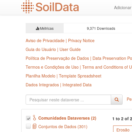
Ir
Adiciona
para
o
conteúdo
principal
Métricas
9,371 Downloads
Aviso de Privacidade | Privacy Notice
Guia do Usuário | User Guide
Política de Preservação de Dados | Data Preservation Po
Termos e Condições de Uso | Terms and Conditions of 
Planilha Modelo | Template Spreadsheet
Dados Integrados | Integrated Data
Pe
Comunidades Dataverses (2)
1 to 2 of
Conjuntos de Dados (301)
Erosão