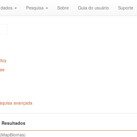
r dados
Pesquisa
Sobre
Guia do usuário
Suporte
licy
Use
squisa avançada
 2 Resultados
(MapBiomas)