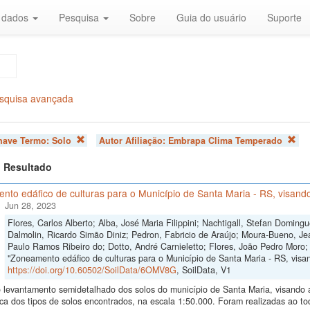
r dados
Pesquisa
Sobre
Guia do usuário
Suporte
squisa avançada
chave Termo:
Solo
Autor Afiliação:
Embrapa Clima Temperado
 1 Resultado
to edáfico de culturas para o Município de Santa Maria - RS, visando
Jun 28, 2023
Flores, Carlos Alberto; Alba, José Maria Filippini; Nachtigall, Stefan Domi
Dalmolin, Ricardo Simão Diniz; Pedron, Fabricio de Araújo; Moura-Bueno, Je
Paulo Ramos Ribeiro do; Dotto, André Carnieletto; Flores, João Pedro Moro;
"Zoneamento edáfico de culturas para o Município de Santa Maria - RS, visand
https://doi.org/10.60502/SoilData/6OMV8G
, SoilData, V1
levantamento semidetalhado dos solos do município de Santa Maria, visando a i
ica dos tipos de solos encontrados, na escala 1:50.000. Foram realizadas ao 