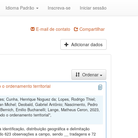
Idioma Padrão
Inscreva-se
Iniciar sessão
E-mail de contato
Compartilhar
Adicionar dados
Ordenar
 o ordenamento territorial
ngues; Cunha, Henrique Noguez da; Lopes, Rodrigo Thiel;
an Michel; Deobald, Gabriel Antônio; Nascimento, Pedro
 Bernich, Emilio Buchanelli; Lange, Matheus Ceron, 2023,
o o ordenamento territorial",
dentificação, distribuição geográfica e delimitação
todo 623 observações a campo, sendo __ tradagens e 72