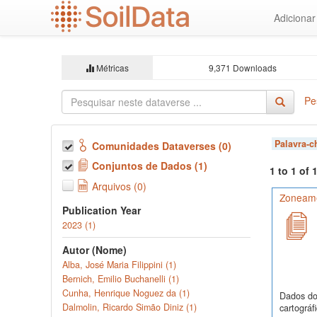
Ir
Adiciona
para
o
conteúdo
principal
Métricas
9,371 Downloads
Pe
Palavra-
Comunidades Dataverses (0)
Conjuntos de Dados (1)
1 to 1 of
Arquivos (0)
Zoneamen
Publication Year
2023 (1)
Autor (Nome)
Alba, José Maria Filippini (1)
Bernich, Emilio Buchanelli (1)
Cunha, Henrique Noguez da (1)
Dados do 
Dalmolin, Ricardo Simão Diniz (1)
cartográf