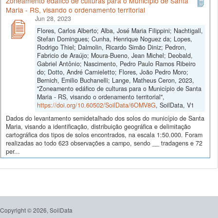
Zoneamento edáfico de culturas para o Município de Santa
Maria - RS, visando o ordenamento territorial
Jun 28, 2023
Flores, Carlos Alberto; Alba, José Maria Filippini; Nachtigall,
Stefan Domingues; Cunha, Henrique Noguez da; Lopes,
Rodrigo Thiel; Dalmolin, Ricardo Simão Diniz; Pedron,
Fabricio de Araújo; Moura-Bueno, Jean Michel; Deobald,
Gabriel Antônio; Nascimento, Pedro Paulo Ramos Ribeiro
do; Dotto, André Carnieletto; Flores, João Pedro Moro;
Bernich, Emilio Buchanelli; Lange, Matheus Ceron, 2023,
"Zoneamento edáfico de culturas para o Município de Santa
Maria - RS, visando o ordenamento territorial",
https://doi.org/10.60502/SoilData/6OMV8G
, SoilData, V1
Dados do levantamento semidetalhado dos solos do município de Santa
Maria, visando a identificação, distribuição geográfica e delimitação
cartográfica dos tipos de solos encontrados, na escala 1:50.000. Foram
realizadas ao todo 623 observações a campo, sendo __ tradagens e 72
per...
Copyright © 2026, SoilData