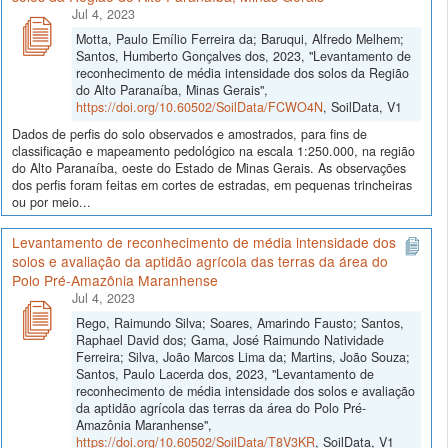
Jul 4, 2023
Motta, Paulo Emílio Ferreira da; Baruqui, Alfredo Melhem;
Santos, Humberto Gonçalves dos, 2023, "Levantamento de
reconhecimento de média intensidade dos solos da Região
do Alto Paranaíba, Minas Gerais",
https://doi.org/10.60502/SoilData/FCWO4N
, SoilData, V1
Dados de perfis do solo observados e amostrados, para fins de
classificação e mapeamento pedológico na escala 1:250.000, na região
do Alto Paranaíba, oeste do Estado de Minas Gerais. As observações
dos perfis foram feitas em cortes de estradas, em pequenas trincheiras
ou por meio...
Levantamento de reconhecimento de média intensidade dos
solos e avaliação da aptidão agrícola das terras da área do
Polo Pré-Amazônia Maranhense
Jul 4, 2023
Rego, Raimundo Silva; Soares, Amarindo Fausto; Santos,
Raphael David dos; Gama, José Raimundo Natividade
Ferreira; Silva, João Marcos Lima da; Martins, João Souza;
Santos, Paulo Lacerda dos, 2023, "Levantamento de
reconhecimento de média intensidade dos solos e avaliação
da aptidão agrícola das terras da área do Polo Pré-
Amazônia Maranhense",
https://doi.org/10.60502/SoilData/T8V3KR
, SoilData, V1