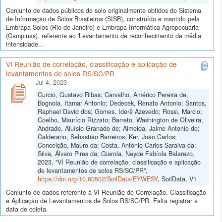
Conjunto de dados públicos do solo originalmente obtidos do Sistema
de Informação de Solos Brasileiros (SISB), construído e mantido pela
Embrapa Solos (Rio de Janeiro) e Embrapa Informática Agropecuária
(Campinas), referente ao 'Levantamento de reconhecimento de média
intensidade...
VI Reunião de correlação, classificação e aplicação de
levantamentos de solos RS/SC/PR
Jul 4, 2023
Curcio, Gustavo Ribas; Carvalho, Américo Pereira de;
Bognola, Itamar Antonio; Dedecek, Renato Antonio; Santos,
Raphael David dos; Gomes, Iderê Azevedo; Rossi, Marcio;
Coelho, Maurício Rizzato; Barreto, Washington de Oliveira;
Andrade, Aluísio Granado de; Almeida, Jaime Antonio de;
Calderano, Sebastião Barreiros; Ker, João Carlos;
Conceição, Mauro da; Costa, Antônio Carlos Saraiva da;
Silva, Álvaro Pires da; Giarola, Neyde Fabíola Balarezo,
2023, "VI Reunião de correlação, classificação e aplicação
de levantamentos de solos RS/SC/PR",
https://doi.org/10.60502/SoilData/EYWESY
, SoilData, V1
Conjunto de dados referente à VI Reunião de Correlação, Classificação
e Aplicação de Levantamentos de Solos RS/SC/PR. Falta registrar a
data de coleta.