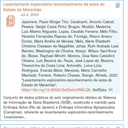
Levantamento exploratório-reconhecimento de solos do
Estado do Maranhão
Jul 4, 2023
Jacomine, Paulo Klinger Tito; Cavalcanti, Anionto Cabral;
Pessoa, Sergio Costa Pinto; Brugos, Nivaldo; Medeiros,
Luiz Alberto Regueira; Lopes, Osvaldo Ferreira; Mélo Filho,
Heraclio Fernandes Raposo de; Formiga, Rheno Amaro;
Duriez, Maria Amélia de Moraes; Melo, Marie Elisabeth
Christine Claessen de Magalhẽs; Johas, Ruth Andrade Leal;
Barreto, Washington de Oliveira; Araújo, Wilson Sant'Anna
de; Bloise, Raphael Minotti; Moreira, Gisa Nara Castellini;
Oliveira, Luiz Bezerra de; Paula, José Lopes de; Bezerra,
Therezinha da Costa Lima; Antonello, Loiva Lizia;
Rodrigues, Evanda Maria; Menezes, Maria Carmelita
Machado; Ferreira, Roberto Chaves; Stange, Alfredo, 2023,
"Levantamento exploratório-reconhecimento de solos do
Estado do Maranhão",
https://doi.org/10.60502/SoilData/3NKLQ6
, SoilData, V1
Conjunto de dados públicos do solo originalmente obtidos do Sistema
de Informação de Solos Brasileiros (SISB), construído e mantido pela
Embrapa Solos (Rio de Janeiro) e Embrapa Informática Agropecuária
(Campinas), referente ao levantamento exploratório-reconhecimento
'Levantamen...