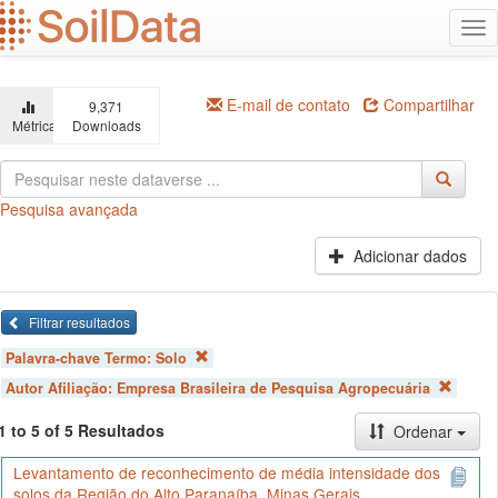
Ir
Alt
para
na
o
conteúdo
principal
E-mail de contato
Compartilhar
9,371
Métricas
Downloads
Pesquisa avançada
Adicionar dados
Filtrar resultados
Palavra-chave Termo:
Solo
Autor Afiliação:
Empresa Brasileira de Pesquisa Agropecuária
1 to 5 of 5 Resultados
Ordenar
Levantamento de reconhecimento de média intensidade dos
solos da Região do Alto Paranaíba, Minas Gerais