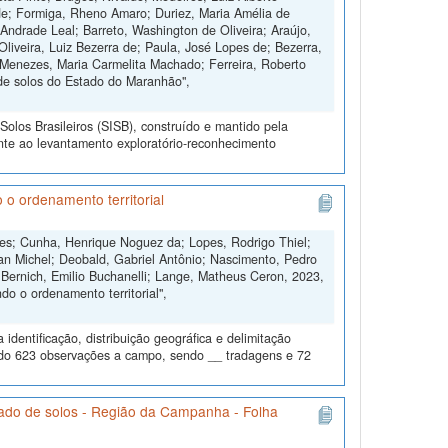
de; Formiga, Rheno Amaro; Duriez, Maria Amélia de
Andrade Leal; Barreto, Washington de Oliveira; Araújo,
Oliveira, Luiz Bezerra de; Paula, José Lopes de; Bezerra,
 Menezes, Maria Carmelita Machado; Ferreira, Roberto
de solos do Estado do Maranhão",
olos Brasileiros (SISB), construído e mantido pela
nte ao levantamento exploratório-reconhecimento
 o ordenamento territorial
ngues; Cunha, Henrique Noguez da; Lopes, Rodrigo Thiel;
an Michel; Deobald, Gabriel Antônio; Nascimento, Pedro
 Bernich, Emilio Buchanelli; Lange, Matheus Ceron, 2023,
o o ordenamento territorial",
dentificação, distribuição geográfica e delimitação
todo 623 observações a campo, sendo __ tradagens e 72
ado de solos - Região da Campanha - Folha