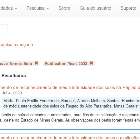
r dados
Pesquisa
Sobre
Guia do usuário
Suporte
squisa avançada
chave Termo:
Solo
Publication Year:
2023
 6 Resultados
mento de reconhecimento de média intensidade dos solos da Região d
Jul 4, 2023
Motta, Paulo Emílio Ferreira da; Baruqui, Alfredo Melhem; Santos, Humbert
de média intensidade dos solos da Região do Alto Paranaíba, Minas Gerais"
perfis do solo observados e amostrados, para fins de classificação e mapeame
, oeste do Estado de Minas Gerais. As observações dos perfis foram feitas em
ento de reconhecimento de média intensidade dos solos e avaliação d