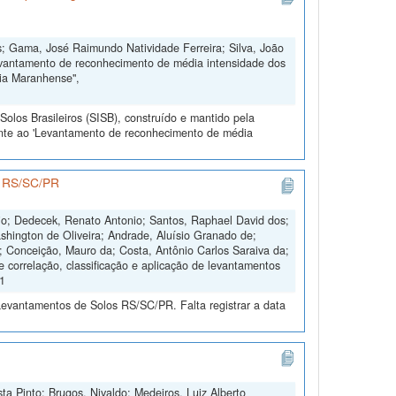
; Gama, José Raimundo Natividade Ferreira; Silva, João
evantamento de reconhecimento de média intensidade dos
nia Maranhense",
olos Brasileiros (SISB), construído e mantido pela
ente ao 'Levantamento de reconhecimento de média
os RS/SC/PR
nio; Dedecek, Renato Antonio; Santos, Raphael David dos;
shington de Oliveira; Andrade, Aluísio Granado de;
s; Conceição, Mauro da; Costa, Antônio Carlos Saraiva da;
e correlação, classificação e aplicação de levantamentos
V1
Levantamentos de Solos RS/SC/PR. Falta registrar a data
ta Pinto; Brugos, Nivaldo; Medeiros, Luiz Alberto