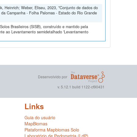
ck, Heinrich; Weber, Eliseu, 2023, "Conjunto de dados do
o da Campanha - Folha Palomas - Estado do Rio Grande
olos Brasileiros (SISB), construído e mantido pela
ente ao Levantamento semidetalhado 'Levantamento
Desenvolvido por
v. 5.12.1 build 1122-cf90431
Links
Guia do usuário
MapBiomas
Plataforma Mapbiomas Solo
Laboratório de Pedometria (LdP)