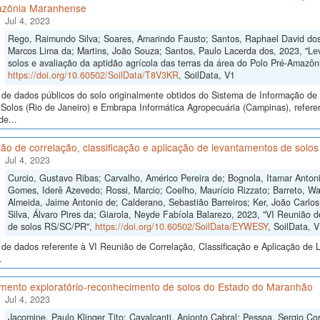
zônia Maranhense
Jul 4, 2023
Rego, Raimundo Silva; Soares, Amarindo Fausto; Santos, Raphael David dos
Marcos Lima da; Martins, João Souza; Santos, Paulo Lacerda dos, 2023, "L
solos e avaliação da aptidão agrícola das terras da área do Polo Pré-Amazô
https://doi.org/10.60502/SoilData/T8V3KR
, SoilData, V1
de dados públicos do solo originalmente obtidos do Sistema de Informação de S
Solos (Rio de Janeiro) e Embrapa Informática Agropecuária (Campinas), refer
de...
ão de correlação, classificação e aplicação de levantamentos de sol
Jul 4, 2023
Curcio, Gustavo Ribas; Carvalho, Américo Pereira de; Bognola, Itamar Anto
Gomes, Iderê Azevedo; Rossi, Marcio; Coelho, Maurício Rizzato; Barreto, Wa
Almeida, Jaime Antonio de; Calderano, Sebastião Barreiros; Ker, João Carlo
Silva, Álvaro Pires da; Giarola, Neyde Fabíola Balarezo, 2023, "VI Reunião d
de solos RS/SC/PR",
https://doi.org/10.60502/SoilData/EYWESY
, SoilData, 
de dados referente à VI Reunião de Correlação, Classificação e Aplicação de 
.
mento exploratório-reconhecimento de solos do Estado do Maranhão
Jul 4, 2023
Jacomine, Paulo Klinger Tito; Cavalcanti, Anionto Cabral; Pessoa, Sergio Cos