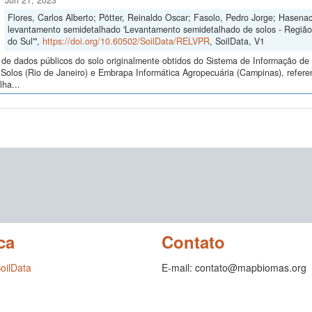
Jun 21, 2023
Flores, Carlos Alberto; Pötter, Reinaldo Oscar; Fasolo, Pedro Jorge; Hasena
levantamento semidetalhado 'Levantamento semidetalhado de solos - Regiã
do Sul'",
https://doi.org/10.60502/SoilData/RELVPR
, SoilData, V1
de dados públicos do solo originalmente obtidos do Sistema de Informação de S
Solos (Rio de Janeiro) e Embrapa Informática Agropecuária (Campinas), refer
ha...
ca
Contato
SoilData
E-mail: contato@mapbiomas.org