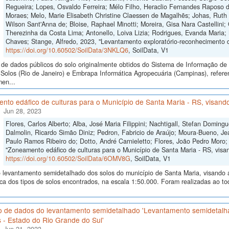
Regueira; Lopes, Osvaldo Ferreira; Mélo Filho, Heraclio Fernandes Raposo 
Moraes; Melo, Marie Elisabeth Christine Claessen de Magalhẽs; Johas, Ruth 
Wilson Sant'Anna de; Bloise, Raphael Minotti; Moreira, Gisa Nara Castellini; 
Therezinha da Costa Lima; Antonello, Loiva Lizia; Rodrigues, Evanda Maria;
Chaves; Stange, Alfredo, 2023, "Levantamento exploratório-reconhecimento 
https://doi.org/10.60502/SoilData/3NKLQ6
, SoilData, V1
de dados públicos do solo originalmente obtidos do Sistema de Informação de S
Solos (Rio de Janeiro) e Embrapa Informática Agropecuária (Campinas), refere
men...
to edáfico de culturas para o Município de Santa Maria - RS, visando
Jun 28, 2023
Flores, Carlos Alberto; Alba, José Maria Filippini; Nachtigall, Stefan Domi
Dalmolin, Ricardo Simão Diniz; Pedron, Fabricio de Araújo; Moura-Bueno, Je
Paulo Ramos Ribeiro do; Dotto, André Carnieletto; Flores, João Pedro Moro;
"Zoneamento edáfico de culturas para o Município de Santa Maria - RS, visand
https://doi.org/10.60502/SoilData/6OMV8G
, SoilData, V1
levantamento semidetalhado dos solos do município de Santa Maria, visando a i
ica dos tipos de solos encontrados, na escala 1:50.000. Foram realizadas ao 
o de dados do levantamento semidetalhado 'Levantamento semidetalh
 - Estado do Rio Grande do Sul'