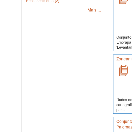
Reconhecimento (2)
Mais ...
Conjunto 
Embrapa 
'Levanta
Zoneamen
Dados do 
cartográf
per...
Conjunt
Palomas