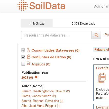
Ir
Adiciona
para
o
conteúdo
principal
Métricas
9,371 Downloads
Pe
Palavra-
Comunidades Dataverses (0)
Conjuntos de Dados (6)
1 to 6 of
Arquivos (0)
Levanta
Publication Year
2023 (6)
Autor (Nome)
Dados de 
Barreto, Washington de Oliveira (2)
Paranaíba
Flores, Carlos Alberto (2)
meio...
Santos, Raphael David dos (2)
Alba, José Maria Filippini (1)
Levantam