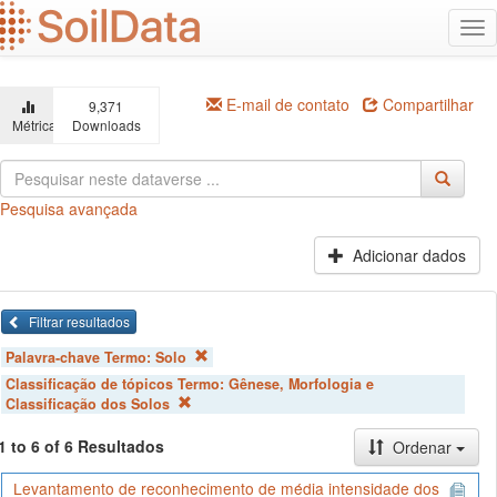
Ir
Alt
para
na
o
conteúdo
principal
E-mail de contato
Compartilhar
9,371
Métricas
Downloads
Pesquisa avançada
Adicionar dados
Filtrar resultados
Palavra-chave Termo:
Solo
Classificação de tópicos Termo:
Gênese, Morfologia e
Classificação dos Solos
1 to 6 of 6 Resultados
Ordenar
Levantamento de reconhecimento de média intensidade dos