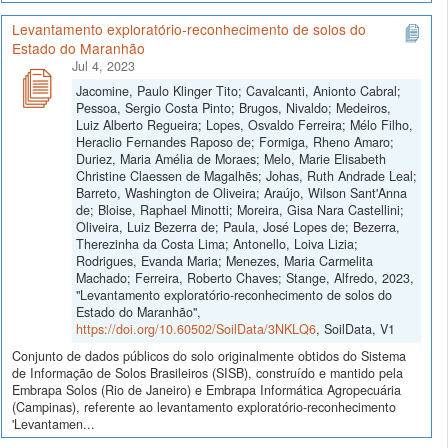
Levantamento exploratório-reconhecimento de solos do
Estado do Maranhão
Jul 4, 2023
Jacomine, Paulo Klinger Tito; Cavalcanti, Anionto Cabral;
Pessoa, Sergio Costa Pinto; Brugos, Nivaldo; Medeiros,
Luiz Alberto Regueira; Lopes, Osvaldo Ferreira; Mélo Filho,
Heraclio Fernandes Raposo de; Formiga, Rheno Amaro;
Duriez, Maria Amélia de Moraes; Melo, Marie Elisabeth
Christine Claessen de Magalhẽs; Johas, Ruth Andrade Leal;
Barreto, Washington de Oliveira; Araújo, Wilson Sant'Anna
de; Bloise, Raphael Minotti; Moreira, Gisa Nara Castellini;
Oliveira, Luiz Bezerra de; Paula, José Lopes de; Bezerra,
Therezinha da Costa Lima; Antonello, Loiva Lizia;
Rodrigues, Evanda Maria; Menezes, Maria Carmelita
Machado; Ferreira, Roberto Chaves; Stange, Alfredo, 2023,
"Levantamento exploratório-reconhecimento de solos do
Estado do Maranhão",
https://doi.org/10.60502/SoilData/3NKLQ6
, SoilData, V1
Conjunto de dados públicos do solo originalmente obtidos do Sistema
de Informação de Solos Brasileiros (SISB), construído e mantido pela
Embrapa Solos (Rio de Janeiro) e Embrapa Informática Agropecuária
(Campinas), referente ao levantamento exploratório-reconhecimento
'Levantamen...