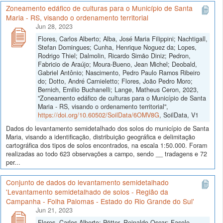
Zoneamento edáfico de culturas para o Município de Santa
Maria - RS, visando o ordenamento territorial
Jun 28, 2023
Flores, Carlos Alberto; Alba, José Maria Filippini; Nachtigall,
Stefan Domingues; Cunha, Henrique Noguez da; Lopes,
Rodrigo Thiel; Dalmolin, Ricardo Simão Diniz; Pedron,
Fabricio de Araújo; Moura-Bueno, Jean Michel; Deobald,
Gabriel Antônio; Nascimento, Pedro Paulo Ramos Ribeiro
do; Dotto, André Carnieletto; Flores, João Pedro Moro;
Bernich, Emilio Buchanelli; Lange, Matheus Ceron, 2023,
"Zoneamento edáfico de culturas para o Município de Santa
Maria - RS, visando o ordenamento territorial",
https://doi.org/10.60502/SoilData/6OMV8G
, SoilData, V1
Dados do levantamento semidetalhado dos solos do município de Santa
Maria, visando a identificação, distribuição geográfica e delimitação
cartográfica dos tipos de solos encontrados, na escala 1:50.000. Foram
realizadas ao todo 623 observações a campo, sendo __ tradagens e 72
per...
Conjunto de dados do levantamento semidetalhado
'Levantamento semidetalhado de solos - Região da
Campanha - Folha Palomas - Estado do Rio Grande do Sul'
Jun 21, 2023
Flores, Carlos Alberto; Pötter, Reinaldo Oscar; Fasolo,