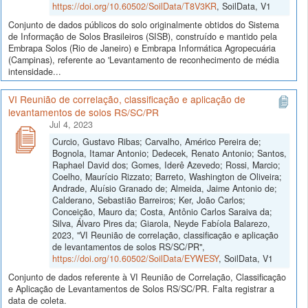
https://doi.org/10.60502/SoilData/T8V3KR
, SoilData, V1
Conjunto de dados públicos do solo originalmente obtidos do Sistema
de Informação de Solos Brasileiros (SISB), construído e mantido pela
Embrapa Solos (Rio de Janeiro) e Embrapa Informática Agropecuária
(Campinas), referente ao 'Levantamento de reconhecimento de média
intensidade...
VI Reunião de correlação, classificação e aplicação de
levantamentos de solos RS/SC/PR
Jul 4, 2023
Curcio, Gustavo Ribas; Carvalho, Américo Pereira de;
Bognola, Itamar Antonio; Dedecek, Renato Antonio; Santos,
Raphael David dos; Gomes, Iderê Azevedo; Rossi, Marcio;
Coelho, Maurício Rizzato; Barreto, Washington de Oliveira;
Andrade, Aluísio Granado de; Almeida, Jaime Antonio de;
Calderano, Sebastião Barreiros; Ker, João Carlos;
Conceição, Mauro da; Costa, Antônio Carlos Saraiva da;
Silva, Álvaro Pires da; Giarola, Neyde Fabíola Balarezo,
2023, "VI Reunião de correlação, classificação e aplicação
de levantamentos de solos RS/SC/PR",
https://doi.org/10.60502/SoilData/EYWESY
, SoilData, V1
Conjunto de dados referente à VI Reunião de Correlação, Classificação
e Aplicação de Levantamentos de Solos RS/SC/PR. Falta registrar a
data de coleta.