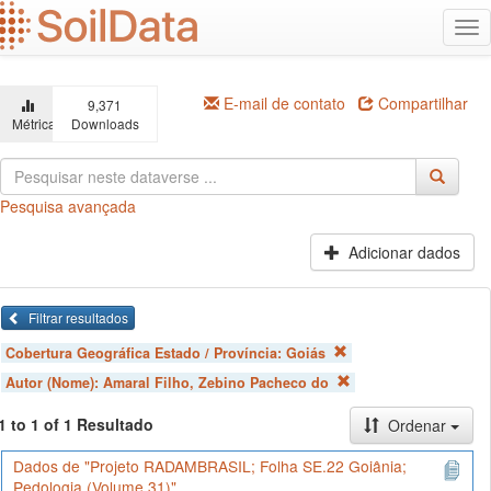
Ir
Alt
para
na
o
conteúdo
principal
E-mail de contato
Compartilhar
9,371
Métricas
Downloads
Pesquisa avançada
Adicionar dados
Filtrar resultados
Cobertura Geográfica Estado / Província:
Goiás
Autor (Nome):
Amaral Filho, Zebino Pacheco do
1 to 1 of 1 Resultado
Ordenar
Dados de "Projeto RADAMBRASIL; Folha SE.22 Goiânia;
Pedologia (Volume 31)"