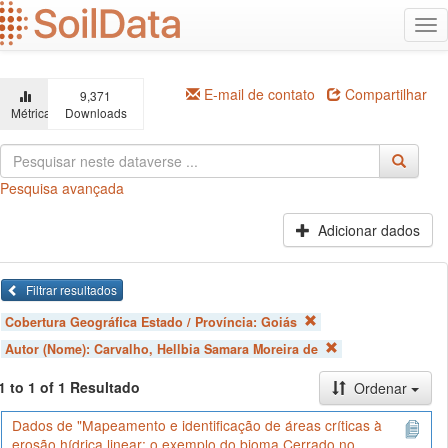
Ir
Alt
para
na
o
conteúdo
principal
E-mail de contato
Compartilhar
9,371
Métricas
Downloads
Pesquisa avançada
Adicionar dados
Filtrar resultados
Cobertura Geográfica Estado / Província:
Goiás
Autor (Nome):
Carvalho, Hellbia Samara Moreira de
1 to 1 of 1 Resultado
Ordenar
Dados de "Mapeamento e identificação de áreas críticas à
erosão hídrica linear: o exemplo do bioma Cerrado no