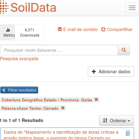
Ir
Alt
para
na
o
conteúdo
principal
E-mail de contato
Compartilhar
9,371
Métricas
Downloads
Pesquisa avançada
Adicionar dados
Filtrar resultados
Cobertura Geográfica Estado / Província:
Goiás
Palavra-chave Termo:
Cerrado
1 to 1 of 1 Resultado
Ordenar
Dados de "Mapeamento e identificação de áreas críticas à
erosão hídrica linear: o exemplo do bioma Cerrado no