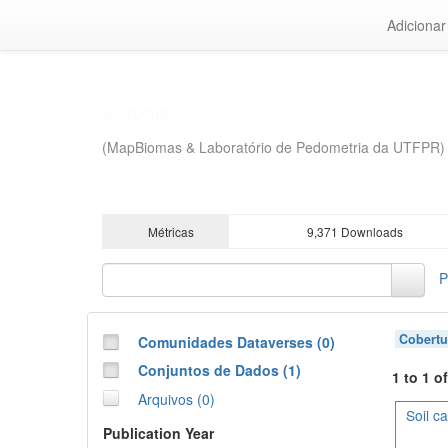
Ir
Adiciona
para
o
conteúdo
principal
Métricas
9,371 Downloads
Pes
Cobertura
Comunidades Dataverses (0)
Conjuntos de Dados (1)
1 to 1 of
Arquivos (0)
Soil car
Publication Year
2023 (1)
Autor (Nome)
The Avoi
Brazil, ERA (1)
stocks i
organi...
Palavra-chave Termo
Cerrado biome (1)