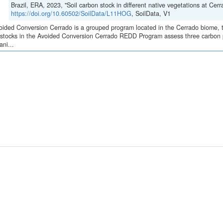
ca
Contato
SoilData
E-mail: contato@mapbiomas.org