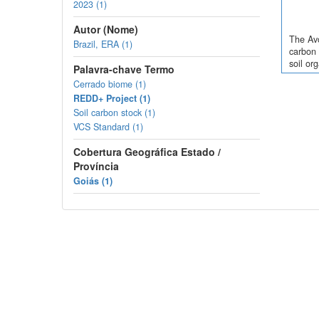
REDD+ Project (1)
Soil carbon stock (1)
VCS Standard (1)
Cobertura Geográfica Estado /
Província
Goiás (1)
Copyright © 2026, SoilData
Sobre
Políti
Conheça o SoilData
Políticas 