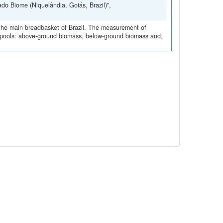
Desenvolvido por
v. 5.12.1 build 1122-cf90431
Links
Guia do usuário
MapBiomas
Plataforma Mapbiomas Solo
Laboratório de Pedometria (LdP)