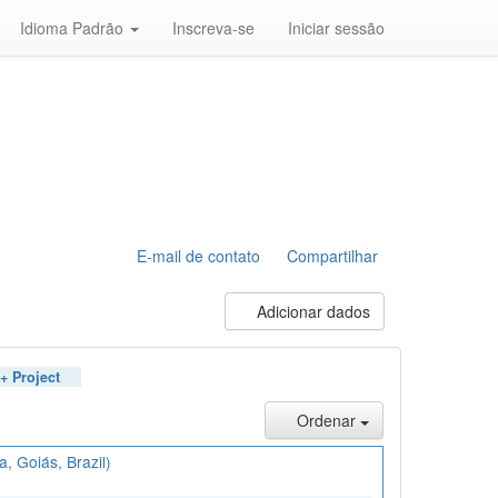
Idioma Padrão
Inscreva-se
Iniciar sessão
E-mail de contato
Compartilhar
Adicionar dados
Project
Ordenar
 Goiás, Brazil)
do Biome (Niquelândia, Goiás, Brazil)",
e main breadbasket of Brazil. The measurement of carbon
ove-ground biomass, below-ground biomass and, soil