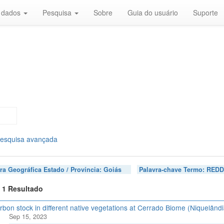
r dados
Pesquisa
Sobre
Guia do usuário
Suporte
quisa avançada
 Geográfica Estado / Província:
Goiás
Palavra-chave Termo:
REDD+ 
 1 Resultado
bon stock in different native vegetations at Cerrado Biome (Niquelândia,
Sep 15, 2023
Brazil, ERA, 2023, "Soil carbon stock in different native vegetations at Cerra
https://doi.org/10.60502/SoilData/L11HOG
, SoilData, V1
ded Conversion Cerrado is a grouped program located in the Cerrado biome, th
n the Avoided Conversion Cerrado REDD Program assess three carbon pools: ab