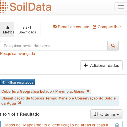
Ir
Alt
para
na
o
conteúdo
principal
E-mail de contato
Compartilhar
9,371
Métricas
Downloads
Pesquisa avançada
Adicionar dados
Filtrar resultados
Cobertura Geográfica Estado / Província:
Goiás
Classificação de tópicos Termo:
Manejo e Conservação do Solo e
da Água
1 to 1 of 1 Resultado
Ordenar
Dados de "Mapeamento e identificação de áreas críticas à