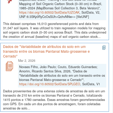
Mapping of Soil Organic Carbon Stock (0–30 cm) in Brazil,
1985–2024 (MapBiomas Soil Collection 3, Beta Version)",
https://doi.org/10.60502/SoilData/IUZOAK
, SoilData, V2,
UNF:6:3SKy0RyCcOsSUh+QchvNNw== [fileUNF]
This dataset comprises 16,013 georeferenced points and data from
31,047 soil layers. It was utilized to train regression models for mapping
soil organic carbon stock (0–30 cm) across Brazil. This data underpinned
the creation of annual (baseline) maps of soil organic carbon stock...
Dados de "Variabilidade de atributos do solo em um
transecto entre os biomas Pantanal Mato-grossense e
Cerrado"
Mar 2, 2026
Novaes Filho, João Paulo; Couto, Eduardo Guimarães;
Amorim, Ricardo Santos Silva, 2026, "Dados de
"Variabilidade de atributos do solo em um transecto entre os
biomas Pantanal Mato-grossense e Cerrado"",
https://doi.org/10.60502/SoilData/SPLGEO
, SoilData, V1
Dados provenientes de uma extensa coleta de amostras de solo em um
transecto de 210 km entre os biomas Pantanal e Cerrado, totalizando
1415 pontos e 1780 camadas. Essas amostras foram georreferenciadas
com GPS. Em cada um dos pontos de amostragem, foram coletadas
amostras de solo...