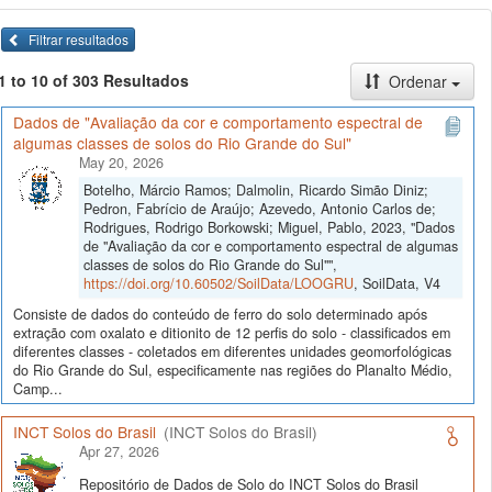
Filtrar resultados
1 to 10 of 303 Resultados
Ordenar
Dados de "Avaliação da cor e comportamento espectral de
algumas classes de solos do Rio Grande do Sul"
May 20, 2026
Botelho, Márcio Ramos; Dalmolin, Ricardo Simão Diniz;
Pedron, Fabrício de Araújo; Azevedo, Antonio Carlos de;
Rodrigues, Rodrigo Borkowski; Miguel, Pablo, 2023, "Dados
de "Avaliação da cor e comportamento espectral de algumas
classes de solos do Rio Grande do Sul"",
https://doi.org/10.60502/SoilData/LOOGRU
, SoilData, V4
Consiste de dados do conteúdo de ferro do solo determinado após
extração com oxalato e ditionito de 12 perfis do solo - classificados em
diferentes classes - coletados em diferentes unidades geomorfológicas
do Rio Grande do Sul, especificamente nas regiões do Planalto Médio,
Camp...
INCT Solos do Brasil
(INCT Solos do Brasil)
Apr 27, 2026
Repositório de Dados de Solo do INCT Solos do Brasil