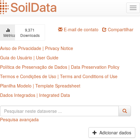
Ir
Alt
para
na
o
conteúdo
principal
E-mail de contato
Compartilhar
9,371
Métricas
Downloads
Aviso de Privacidade | Privacy Notice
Guia do Usuário | User Guide
Política de Preservação de Dados | Data Preservation Policy
Termos e Condições de Uso | Terms and Conditions of Use
Planilha Modelo | Template Spreadsheet
Dados Integrados | Integrated Data
Pesquisa avançada
Adicionar dados