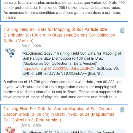
de solo, foram coletadas amostras de camadas que variam de 0 até 460
cm de profundidade, totalizando 208 horizontes/camadas amostradas.
As amostras foram submetidas a análises granulométricas e químicas,
incluind...
Training Field Soil Data for Mapping of Soil Particle Size
Distribution (0-100 cm) in Brazil (MapBiomas Soil Collection
3, Beta Version)
Apr 2, 2026
MapBiomas, 2025, "Training Field Soil Data for Mapping of
Soil Particle Size Distribution (0-100 cm) in Brazil
(MapBiomas Soil Collection 3, Beta Version)",
https://doi.org/10.60502/SoilData/OXSR2N
, SoilData, V5,
UNF:6:nd9Hlzm2JVBwN1JU3QhrhA== [fileUNF]
A collection of 15,798 georeferenced points with data from 60,883 soil
layers, which were used to train regression models for mapping soil
particle size distribution (0-100 cm) in Brazil. These data supported the
development of maps of clay, silt, and sand content and depth to la...
Training Field Soil Data for Annual Mapping of Soil Organic
Carbon Stock (0–30 cm) in Brazil, 1985–2024 (MapBiomas
Soil Collection 3, Beta Version)
Apr 2, 2026
MapBiomas, 2025, "Training Field Soil Data for Annual