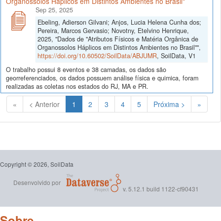
Organossolos Háplicos em Distintos Ambientes no Brasil"
Sep 25, 2025
Ebeling, Adierson Gilvani; Anjos, Lucia Helena Cunha dos;
Pereira, Marcos Gervasio; Novotny, Etelvino Henrique,
2025, "Dados de "Atributos Físicos e Matéria Orgânica de
Organossolos Háplicos em Distintos Ambientes no Brasil"",
https://doi.org/10.60502/SoilData/ABJUMR
, SoilData, V1
O trabalho possui 8 eventos e 38 camadas, os dados são
georreferenciados, os dados possuem análise física e quimica, foram
realizadas as coletas nos estados do RJ, MA e PR.
(Atual)
«
< Anterior
1
2
3
4
5
Próxima >
»
Copyright © 2026, SoilData
Desenvolvido por
v. 5.12.1 build 1122-cf90431
Sobre