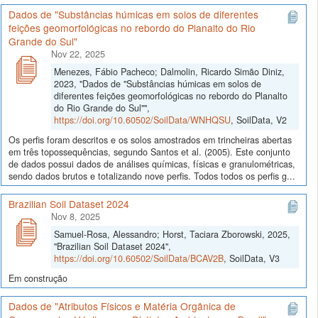
Dados de "Substâncias húmicas em solos de diferentes
feições geomorfológicas no rebordo do Planalto do Rio
Grande do Sul"
Nov 22, 2025
Menezes, Fábio Pacheco; Dalmolin, Ricardo Simão Diniz,
2023, "Dados de "Substâncias húmicas em solos de
diferentes feições geomorfológicas no rebordo do Planalto
do Rio Grande do Sul"",
https://doi.org/10.60502/SoilData/WNHQSU
, SoilData, V2
Os perfis foram descritos e os solos amostrados em trincheiras abertas
em três topossequências, segundo Santos et al. (2005). Este conjunto
de dados possui dados de análises químicas, físicas e granulométricas,
sendo dados brutos e totalizando nove perfis. Todos todos os perfis g...
Brazilian Soil Dataset 2024
Nov 8, 2025
Samuel-Rosa, Alessandro; Horst, Taciara Zborowski, 2025,
"Brazilian Soil Dataset 2024",
https://doi.org/10.60502/SoilData/BCAV2B
, SoilData, V3
Em construção
Dados de "Atributos Físicos e Matéria Orgânica de