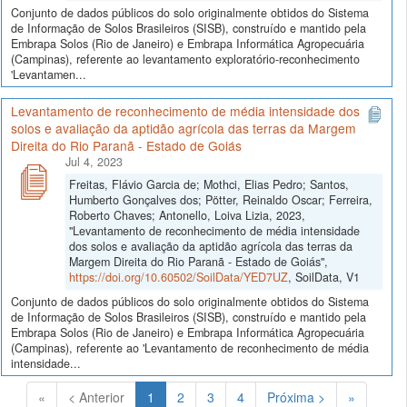
Conjunto de dados públicos do solo originalmente obtidos do Sistema
de Informação de Solos Brasileiros (SISB), construído e mantido pela
Embrapa Solos (Rio de Janeiro) e Embrapa Informática Agropecuária
(Campinas), referente ao levantamento exploratório-reconhecimento
'Levantamen...
Levantamento de reconhecimento de média intensidade dos
solos e avaliação da aptidão agrícola das terras da Margem
Direita do Rio Paranã - Estado de Goiás
Jul 4, 2023
Freitas, Flávio Garcia de; Mothci, Elias Pedro; Santos,
Humberto Gonçalves dos; Pötter, Reinaldo Oscar; Ferreira,
Roberto Chaves; Antonello, Loiva Lizia, 2023,
"Levantamento de reconhecimento de média intensidade
dos solos e avaliação da aptidão agrícola das terras da
Margem Direita do Rio Paranã - Estado de Goiás",
https://doi.org/10.60502/SoilData/YED7UZ
, SoilData, V1
Conjunto de dados públicos do solo originalmente obtidos do Sistema
de Informação de Solos Brasileiros (SISB), construído e mantido pela
Embrapa Solos (Rio de Janeiro) e Embrapa Informática Agropecuária
(Campinas), referente ao 'Levantamento de reconhecimento de média
intensidade...
(Atual)
«
< Anterior
1
2
3
4
Próxima >
»