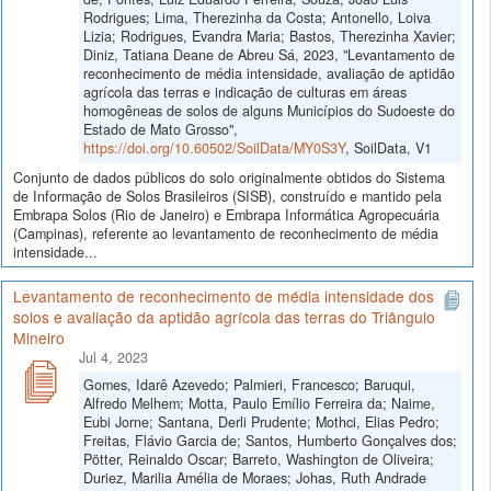
Rodrigues; Lima, Therezinha da Costa; Antonello, Loiva
Lizia; Rodrigues, Evandra Maria; Bastos, Therezinha Xavier;
Diniz, Tatiana Deane de Abreu Sá, 2023, "Levantamento de
reconhecimento de média intensidade, avaliação de aptidão
agrícola das terras e indicação de culturas em áreas
homogêneas de solos de alguns Municípios do Sudoeste do
Estado de Mato Grosso",
https://doi.org/10.60502/SoilData/MY0S3Y
, SoilData, V1
Conjunto de dados públicos do solo originalmente obtidos do Sistema
de Informação de Solos Brasileiros (SISB), construído e mantido pela
Embrapa Solos (Rio de Janeiro) e Embrapa Informática Agropecuária
(Campinas), referente ao levantamento de reconhecimento de média
intensidade...
Levantamento de reconhecimento de média intensidade dos
solos e avaliação da aptidão agrícola das terras do Triângulo
Mineiro
Jul 4, 2023
Gomes, Idarê Azevedo; Palmieri, Francesco; Baruqui,
Alfredo Melhem; Motta, Paulo Emílio Ferreira da; Naime,
Eubi Jorne; Santana, Derli Prudente; Mothci, Elias Pedro;
Freitas, Flávio Garcia de; Santos, Humberto Gonçalves dos;
Pötter, Reinaldo Oscar; Barreto, Washington de Oliveira;
Duriez, Marilia Amélia de Moraes; Johas, Ruth Andrade