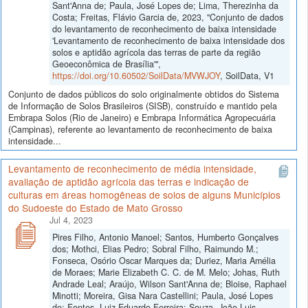
Sant'Anna de; Paula, José Lopes de; Lima, Therezinha da
Costa; Freitas, Flávio Garcia de, 2023, "Conjunto de dados
do levantamento de reconhecimento de baixa intensidade
'Levantamento de reconhecimento de baixa intensidade dos
solos e aptidão agrícola das terras de parte da região
Geoeconômica de Brasília'",
https://doi.org/10.60502/SoilData/MVWJOY
, SoilData, V1
Conjunto de dados públicos do solo originalmente obtidos do Sistema
de Informação de Solos Brasileiros (SISB), construído e mantido pela
Embrapa Solos (Rio de Janeiro) e Embrapa Informática Agropecuária
(Campinas), referente ao levantamento de reconhecimento de baixa
intensidade...
Levantamento de reconhecimento de média intensidade,
avaliação de aptidão agrícola das terras e indicação de
culturas em áreas homogêneas de solos de alguns Municípios
do Sudoeste do Estado de Mato Grosso
Jul 4, 2023
Pires Filho, Antonio Manoel; Santos, Humberto Gonçalves
dos; Mothci, Elias Pedro; Sobral Filho, Raimundo M.;
Fonseca, Osório Oscar Marques da; Duriez, Maria Amélia
de Moraes; Marie Elizabeth C. C. de M. Melo; Johas, Ruth
Andrade Leal; Araújo, Wilson Sant'Anna de; Bloise, Raphael
Minotti; Moreira, Gisa Nara Castellini; Paula, José Lopes
de; Fontes, Luiz Eduardo Ferreira; Souza, João Luis