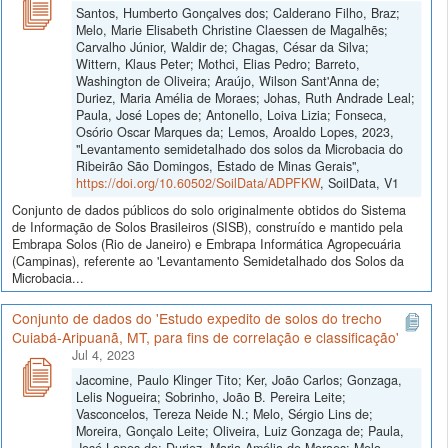
Santos, Humberto Gonçalves dos; Calderano Filho, Braz;
Melo, Marie Elisabeth Christine Claessen de Magalhẽs;
Carvalho Júnior, Waldir de; Chagas, César da Silva;
Wittern, Klaus Peter; Mothci, Elias Pedro; Barreto,
Washington de Oliveira; Araújo, Wilson Sant'Anna de;
Duriez, Maria Amélia de Moraes; Johas, Ruth Andrade Leal;
Paula, José Lopes de; Antonello, Loiva Lizia; Fonseca,
Osório Oscar Marques da; Lemos, Aroaldo Lopes, 2023,
"Levantamento semidetalhado dos solos da Microbacia do
Ribeirão São Domingos, Estado de Minas Gerais",
https://doi.org/10.60502/SoilData/ADPFKW
, SoilData, V1
Conjunto de dados públicos do solo originalmente obtidos do Sistema
de Informação de Solos Brasileiros (SISB), construído e mantido pela
Embrapa Solos (Rio de Janeiro) e Embrapa Informática Agropecuária
(Campinas), referente ao 'Levantamento Semidetalhado dos Solos da
Microbacia...
Conjunto de dados do 'Estudo expedito de solos do trecho
Cuiabá-Aripuanã, MT, para fins de correlação e classificação'
Jul 4, 2023
Jacomine, Paulo Klinger Tito; Ker, João Carlos; Gonzaga,
Lelis Nogueira; Sobrinho, João B. Pereira Leite;
Vasconcelos, Tereza Neide N.; Melo, Sérgio Lins de;
Moreira, Gonçalo Leite; Oliveira, Luiz Gonzaga de; Paula,
José Lopes de; Duriez, Maria Amélia de Moraes; Melo,