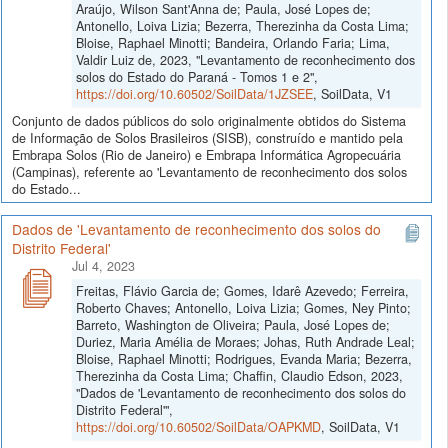
Araújo, Wilson Sant'Anna de; Paula, José Lopes de;
Antonello, Loiva Lizia; Bezerra, Therezinha da Costa Lima;
Bloise, Raphael Minotti; Bandeira, Orlando Faria; Lima,
Valdir Luiz de, 2023, "Levantamento de reconhecimento dos
solos do Estado do Paraná - Tomos 1 e 2",
https://doi.org/10.60502/SoilData/1JZSEE
, SoilData, V1
Conjunto de dados públicos do solo originalmente obtidos do Sistema
de Informação de Solos Brasileiros (SISB), construído e mantido pela
Embrapa Solos (Rio de Janeiro) e Embrapa Informática Agropecuária
(Campinas), referente ao 'Levantamento de reconhecimento dos solos
do Estado...
Dados de 'Levantamento de reconhecimento dos solos do
Distrito Federal'
Jul 4, 2023
Freitas, Flávio Garcia de; Gomes, Idarê Azevedo; Ferreira,
Roberto Chaves; Antonello, Loiva Lizia; Gomes, Ney Pinto;
Barreto, Washington de Oliveira; Paula, José Lopes de;
Duriez, Maria Amélia de Moraes; Johas, Ruth Andrade Leal;
Bloise, Raphael Minotti; Rodrigues, Evanda Maria; Bezerra,
Therezinha da Costa Lima; Chaffin, Claudio Edson, 2023,
"Dados de 'Levantamento de reconhecimento dos solos do
Distrito Federal'",
https://doi.org/10.60502/SoilData/OAPKMD
, SoilData, V1