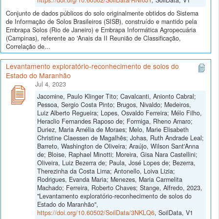
Conjunto de dados públicos do solo originalmente obtidos do Sistema
de Informação de Solos Brasileiros (SISB), construído e mantido pela
Embrapa Solos (Rio de Janeiro) e Embrapa Informática Agropecuária
(Campinas), referente ao 'Anais da II Reunião de Classificação,
Correlação de...
Levantamento exploratório-reconhecimento de solos do
Estado do Maranhão
Jul 4, 2023
Jacomine, Paulo Klinger Tito; Cavalcanti, Anionto Cabral;
Pessoa, Sergio Costa Pinto; Brugos, Nivaldo; Medeiros,
Luiz Alberto Regueira; Lopes, Osvaldo Ferreira; Mélo Filho,
Heraclio Fernandes Raposo de; Formiga, Rheno Amaro;
Duriez, Maria Amélia de Moraes; Melo, Marie Elisabeth
Christine Claessen de Magalhẽs; Johas, Ruth Andrade Leal;
Barreto, Washington de Oliveira; Araújo, Wilson Sant'Anna
de; Bloise, Raphael Minotti; Moreira, Gisa Nara Castellini;
Oliveira, Luiz Bezerra de; Paula, José Lopes de; Bezerra,
Therezinha da Costa Lima; Antonello, Loiva Lizia;
Rodrigues, Evanda Maria; Menezes, Maria Carmelita
Machado; Ferreira, Roberto Chaves; Stange, Alfredo, 2023,
"Levantamento exploratório-reconhecimento de solos do
Estado do Maranhão",
https://doi.org/10.60502/SoilData/3NKLQ6
, SoilData, V1