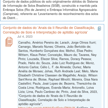
Conjunto de dados públicos do solo originalmente obtidos do Sistema
de Informação de Solos Brasileiros (SISB), construído e mantido pela
Embrapa Solos (Rio de Janeiro) e Embrapa Informática Agropecuária
(Campinas), referente ao 'Levantamento de reconhecimento dos solos
do Distrit...
Conjunto de dados do 'Anais da II Reunião de Classificação,
Correlação de Solo e Interpretação de aptidão agrícola'
Jul 4, 2023
Carvalho, Américo Pereira de; Larach, Jorge Olmos Iturri;
Camargo, Marcelo Nunes; Oliveira, João Bertoldo de;
Santos, Humberto Gonçalves dos; Mothci, Elias Pedro;
Wittern, Klaus Peter; Conceição, Mauro da; Tavares, Ney
Pinto; Louzada, Eliezer Silva; Ramos, Doracy Pessoa;
Prado, Helio do; Souza, João Luiz Rodrigues de; Moniz,
Antonio Carlos; Célio L. F. de Almeida; Duriez, Maria
Amélia de Moraes; Johas, Ruth Andrade Leal; Melo, Marie
Elisabeth Christine Claessen de Magalhẽs; Araújo, Wilson
Sant'Anna de; Bloise, Raphael Minotti; Moreira, Gisa Nara
Castellini; Paula, José Lopes de; Bezerra, Therezinha da
Costa Lima; Rodrigues, Evanda Maria; Antonello, Loiva
Lizia; Lima, Paulo Cardoso de; Pinto, José da Silva, 2023,
"Conjunto de dados do 'Anais da II Reunião de
Classificação, Correlação de Solo e Interpretação de
aptidão agrícola'",
https://doi.org/10.60502/SoilData/RNI0JY
, SoilData, V1