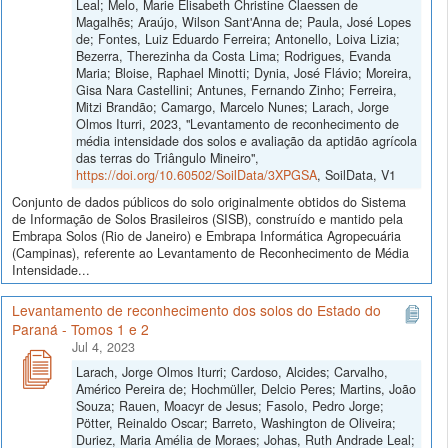
Leal; Melo, Marie Elisabeth Christine Claessen de
Magalhẽs; Araújo, Wilson Sant'Anna de; Paula, José Lopes
de; Fontes, Luiz Eduardo Ferreira; Antonello, Loiva Lizia;
Bezerra, Therezinha da Costa Lima; Rodrigues, Evanda
Maria; Bloise, Raphael Minotti; Dynia, José Flávio; Moreira,
Gisa Nara Castellini; Antunes, Fernando Zinho; Ferreira,
Mitzi Brandão; Camargo, Marcelo Nunes; Larach, Jorge
Olmos Iturri, 2023, "Levantamento de reconhecimento de
média intensidade dos solos e avaliação da aptidão agrícola
das terras do Triângulo Mineiro",
https://doi.org/10.60502/SoilData/3XPGSA
, SoilData, V1
Conjunto de dados públicos do solo originalmente obtidos do Sistema
de Informação de Solos Brasileiros (SISB), construído e mantido pela
Embrapa Solos (Rio de Janeiro) e Embrapa Informática Agropecuária
(Campinas), referente ao Levantamento de Reconhecimento de Média
Intensidade...
Levantamento de reconhecimento dos solos do Estado do
Paraná - Tomos 1 e 2
Jul 4, 2023
Larach, Jorge Olmos Iturri; Cardoso, Alcides; Carvalho,
Américo Pereira de; Hochmüller, Delcio Peres; Martins, João
Souza; Rauen, Moacyr de Jesus; Fasolo, Pedro Jorge;
Pötter, Reinaldo Oscar; Barreto, Washington de Oliveira;
Duriez, Maria Amélia de Moraes; Johas, Ruth Andrade Leal;