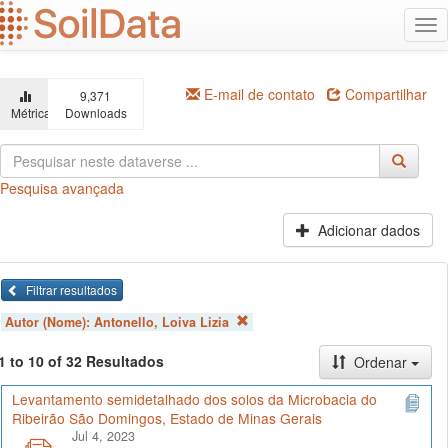
Ir
Alt
para
na
o
conteúdo
principal
E-mail de contato
Compartilhar
9,371
Métricas
Downloads
Pesquisa avançada
Adicionar dados
Filtrar resultados
Autor (Nome):
Antonello, Loiva Lizia
1 to 10 of 32 Resultados
Ordenar
Levantamento semidetalhado dos solos da Microbacia do
Ribeirão São Domingos, Estado de Minas Gerais
Jul 4, 2023