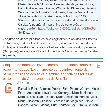
Marie Elisabeth Christine Claessen de Magalhẽs; Johas,
Ruth Andrade Leal; Araújo, Wilson Sant'Anna de; Barreto,
Washington de Oliveira; Rodrigues, Evanda Maria; Lima,
Therezinha da Costa; Antonello, Loiva Lizia, 2023,
"Conjunto de dados do 'Estudo expedito de solos do trecho
Cuiabá-Aripuanã, MT, para fins de correlação e
classificação'",
https://doi.org/10.60502/SoilData/SSIAGO
,
SoilData, V1
Conjunto de dados públicos do solo originalmente obtidos do Sistema
de Informação de Solos Brasileiros (SISB), construído e mantido pela
Embrapa Solos (Rio de Janeiro) e Embrapa Informática Agropecuária
(Campinas), referente ao 'Estudo Expedito de Solos do Trecho Cuiabá-
Aripuanã,...
Conjunto de dados do levantamento de reconhecimento de
baixa intensidade 'Levantamento de reconhecimento de
baixa intensidade dos solos e aptidão agrícola das terras de
parte da região Geoeconômica de Brasília'
Jul 4, 2023
Ramalho Filho, Antonio; Mothci, Elias Pedro; Wittern, Klaus
Peter; Antonello, Loiva Lizia; Camargo, Marcelo Nunes;
Moreira, Gisa Nara; Duriez, Maria Amélia de Moraes; Melo,
Marie Elisabeth Christine Claessen de Magalhẽs; Bloise,
Raphael Minotti; Johas, Ruth Andrade Leal; Araújo, Wilson