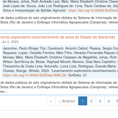
de Moraes; Johas, Ruth Andrade Leal; Melo, Marie Elisabeth Christine Claes
José Lopes de; Souza, João Luiz Rodrigues de; Lima, Paulo Cardoso de, 2023
Solos e Interpretação de Aptidão Agrícola",
https://doi.org/10.60502/SoilDa
de dados públicos do solo originalmente obtidos do Sistema de Informação de S
olos (Rio de Janeiro) e Embrapa Informática Agropecuária (Campinas), referen
mento exploratório-reconhecimento de solos do Estado do Maranhão
Jul 4, 2023
Jacomine, Paulo Klinger Tito; Cavalcanti, Anionto Cabral; Pessoa, Sergio Cos
Regueira; Lopes, Osvaldo Ferreira; Mélo Filho, Heraclio Fernandes Raposo 
Moraes; Melo, Marie Elisabeth Christine Claessen de Magalhẽs; Johas, Ruth 
Wilson Sant'Anna de; Bloise, Raphael Minotti; Moreira, Gisa Nara Castellini; 
Therezinha da Costa Lima; Antonello, Loiva Lizia; Rodrigues, Evanda Maria;
Chaves; Stange, Alfredo, 2023, "Levantamento exploratório-reconhecimento 
https://doi.org/10.60502/SoilData/3NKLQ6
, SoilData, V1
de dados públicos do solo originalmente obtidos do Sistema de Informação de S
Solos (Rio de Janeiro) e Embrapa Informática Agropecuária (Campinas), refere
men...
(Atual)
«
< Anterior
1
2
3
4