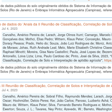
de dados públicos do solo originalmente obtidos do Sistema de Informação de S
Solos (Rio de Janeiro) e Embrapa Informática Agropecuária (Campinas), refer
 de dados do 'Anais da II Reunião de Classificação, Correlação de Solo
Jul 4, 2023
Carvalho, Américo Pereira de; Larach, Jorge Olmos Iturri; Camargo, Marcelo
Gonçalves dos; Mothci, Elias Pedro; Wittern, Klaus Peter; Conceição, Mauro 
Doracy Pessoa; Prado, Helio do; Souza, João Luiz Rodrigues de; Moniz, Anton
de Moraes; Johas, Ruth Andrade Leal; Melo, Marie Elisabeth Christine Claes
Raphael Minotti; Moreira, Gisa Nara Castellini; Paula, José Lopes de; Bezer
Antonello, Loiva Lizia; Lima, Paulo Cardoso de; Pinto, José da Silva, 2023, 
Classificação, Correlação de Solo e Interpretação de aptidão agrícola'",
https
de dados públicos do solo originalmente obtidos do Sistema de Informação de S
olos (Rio de Janeiro) e Embrapa Informática Agropecuária (Campinas), referen
 III Reunião de Classificação, Correlação de Solos e Interpretação de 
Jul 4, 2023
Carvalho, Américo Pereira de; Sobral Filho, Raymundo Mendes; Larach, Jorge
Oscar; Hochmüller, Delcio Peres; Ker, João Carlos; Panoso, Luzberto Achá; Ol
Mauro da; Wittern, Klaus Peter; Silva, Fernando Barreto Rodrigues e; Mothci,
Ewerton; Souza, J. L.; Tavares, Ney Pinto; Azevedo, W.; Barreto, Washington