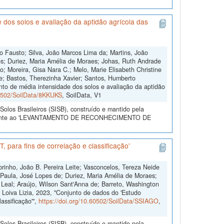
dos solos e avaliação da aptidão agrícola das
o Fausto; Silva, João Marcos Lima da; Martins, João
s; Duriez, Maria Amélia de Moraes; Johas, Ruth Andrade
o; Moreira, Gisa Nara C.; Melo, Marie Elisabeth Christine
e; Bastos, Therezinha Xavier; Santos, Humberto
to de média intensidade dos solos e avaliação da aptidão
60502/SoilData/8KKUKS
, SoilData, V1
olos Brasileiros (SISB), construído e mantido pela
referente ao 'LEVANTAMENTO DE RECONHECIMENTO DE
 para fins de correlação e classificação'
brinho, João B. Pereira Leite; Vasconcelos, Tereza Neide
; Paula, José Lopes de; Duriez, Maria Amélia de Moraes;
Leal; Araújo, Wilson Sant'Anna de; Barreto, Washington
 Loiva Lizia, 2023, "Conjunto de dados do 'Estudo
assificação'",
https://doi.org/10.60502/SoilData/SSIAGO
,
olos Brasileiros (SISB), construído e mantido pela