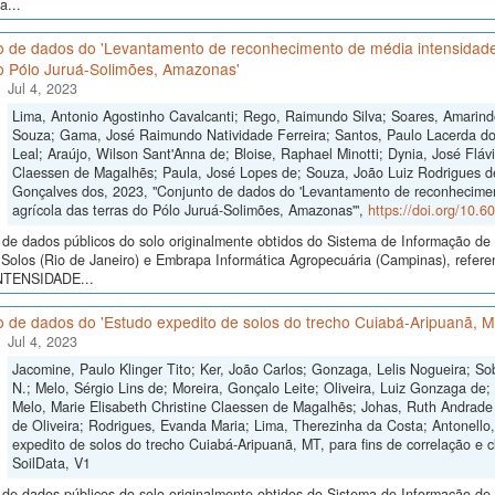
a...
o de dados do 'Levantamento de reconhecimento de média intensidade 
do Pólo Juruá-Solimões, Amazonas'
Jul 4, 2023
Lima, Antonio Agostinho Cavalcanti; Rego, Raimundo Silva; Soares, Amarind
Souza; Gama, José Raimundo Natividade Ferreira; Santos, Paulo Lacerda do
Leal; Araújo, Wilson Sant'Anna de; Bloise, Raphael Minotti; Dynia, José Flávi
Claessen de Magalhẽs; Paula, José Lopes de; Souza, João Luiz Rodrigues d
Gonçalves dos, 2023, "Conjunto de dados do 'Levantamento de reconhecimen
agrícola das terras do Pólo Juruá-Solimões, Amazonas'",
https://doi.org/10.
de dados públicos do solo originalmente obtidos do Sistema de Informação de S
Solos (Rio de Janeiro) e Embrapa Informática Agropecuária (Campinas), 
NTENSIDADE...
 de dados do 'Estudo expedito de solos do trecho Cuiabá-Aripuanã, MT,
Jul 4, 2023
Jacomine, Paulo Klinger Tito; Ker, João Carlos; Gonzaga, Lelis Nogueira; So
N.; Melo, Sérgio Lins de; Moreira, Gonçalo Leite; Oliveira, Luiz Gonzaga de
Melo, Marie Elisabeth Christine Claessen de Magalhẽs; Johas, Ruth Andrade 
de Oliveira; Rodrigues, Evanda Maria; Lima, Therezinha da Costa; Antonello,
expedito de solos do trecho Cuiabá-Aripuanã, MT, para fins de correlação e cl
SoilData, V1
de dados públicos do solo originalmente obtidos do Sistema de Informação de S