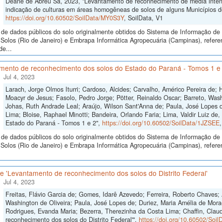
Deane de Abreu Sá, 2023, "Levantamento de reconhecimento de média intensi
indicação de culturas em áreas homogêneas de solos de alguns Municípios 
https://doi.org/10.60502/SoilData/MY0S3Y
, SoilData, V1
de dados públicos do solo originalmente obtidos do Sistema de Informação de S
Solos (Rio de Janeiro) e Embrapa Informática Agropecuária (Campinas), refer
de...
mento de reconhecimento dos solos do Estado do Paraná - Tomos 1 e
Jul 4, 2023
Larach, Jorge Olmos Iturri; Cardoso, Alcides; Carvalho, Américo Pereira de;
Moacyr de Jesus; Fasolo, Pedro Jorge; Pötter, Reinaldo Oscar; Barreto, Wash
Johas, Ruth Andrade Leal; Araújo, Wilson Sant'Anna de; Paula, José Lopes de
Lima; Bloise, Raphael Minotti; Bandeira, Orlando Faria; Lima, Valdir Luiz d
Estado do Paraná - Tomos 1 e 2",
https://doi.org/10.60502/SoilData/1JZSEE
de dados públicos do solo originalmente obtidos do Sistema de Informação de S
Solos (Rio de Janeiro) e Embrapa Informática Agropecuária (Campinas), refer
 'Levantamento de reconhecimento dos solos do Distrito Federal'
Jul 4, 2023
Freitas, Flávio Garcia de; Gomes, Idarê Azevedo; Ferreira, Roberto Chaves; 
Washington de Oliveira; Paula, José Lopes de; Duriez, Maria Amélia de Mora
Rodrigues, Evanda Maria; Bezerra, Therezinha da Costa Lima; Chaffin, Clau
reconhecimento dos solos do Distrito Federal'",
https://doi.org/10.60502/So