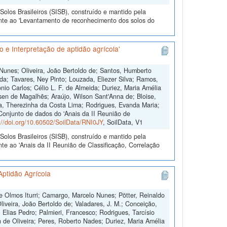
olos Brasileiros (SISB), construído e mantido pela
ente ao 'Levantamento de reconhecimento dos solos do
 e Interpretação de aptidão agrícola'
 Nunes; Oliveira, João Bertoldo de; Santos, Humberto
da; Tavares, Ney Pinto; Louzada, Eliezer Silva; Ramos,
io Carlos; Célio L. F. de Almeida; Duriez, Maria Amélia
sen de Magalhẽs; Araújo, Wilson Sant'Anna de; Bloise,
ra, Therezinha da Costa Lima; Rodrigues, Evanda Maria;
"Conjunto de dados do 'Anais da II Reunião de
://doi.org/10.60502/SoilData/RNI0JY
, SoilData, V1
olos Brasileiros (SISB), construído e mantido pela
te ao 'Anais da II Reunião de Classificação, Correlação
Aptidão Agrícola
 Olmos Iturri; Camargo, Marcelo Nunes; Pötter, Reinaldo
iveira, João Bertoldo de; Valadares, J. M.; Conceição,
 Elias Pedro; Palmieri, Francesco; Rodrigues, Tarcísio
 de Oliveira; Peres, Roberto Nades; Duriez, Maria Amélia