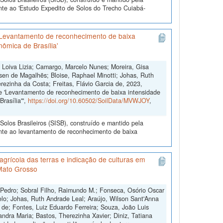
nte ao 'Estudo Expedito de Solos do Trecho Cuiabá-
'Levantamento de reconhecimento de baixa
nômica de Brasília'
, Loiva Lizia; Camargo, Marcelo Nunes; Moreira, Gisa
sen de Magalhẽs; Bloise, Raphael Minotti; Johas, Ruth
rezinha da Costa; Freitas, Flávio Garcia de, 2023,
e 'Levantamento de reconhecimento de baixa intensidade
rasília'",
https://doi.org/10.60502/SoilData/MVWJOY
,
olos Brasileiros (SISB), construído e mantido pela
ente ao levantamento de reconhecimento de baixa
grícola das terras e indicação de culturas em
Mato Grosso
 Pedro; Sobral Filho, Raimundo M.; Fonseca, Osório Oscar
lo; Johas, Ruth Andrade Leal; Araújo, Wilson Sant'Anna
s de; Fontes, Luiz Eduardo Ferreira; Souza, João Luis
andra Maria; Bastos, Therezinha Xavier; Diniz, Tatiana