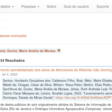
r dados
Pesquisa
Sobre
Guia do usuário
Suporte
squisa avançada
ome):
Duriez, Maria Amélia de Moraes
f 34 Resultados
mento semidetalhado dos solos da Microbacia do Ribeirão São Doming
Jul 4, 2023
Santos, Humberto Gonçalves dos; Calderano Filho, Braz; Melo, Marie Elisabe
Waldir de; Chagas, César da Silva; Wittern, Klaus Peter; Mothci, Elias Pedro
Sant'Anna de; Duriez, Maria Amélia de Moraes; Johas, Ruth Andrade Leal; Pa
Osório Oscar Marques da; Lemos, Aroaldo Lopes, 2023, "Levantamento semid
Domingos, Estado de Minas Gerais",
https://doi.org/10.60502/SoilData/ADP
de dados públicos do solo originalmente obtidos do Sistema de Informação de S
Solos (Rio de Janeiro) e Embrapa Informática Agropecuária (Campinas), refer