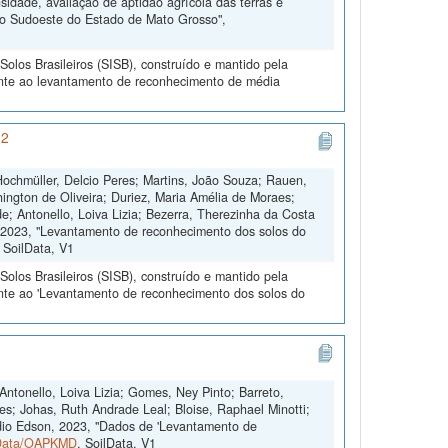
dade, avaliação de aptidão agrícola das terras e
do Sudoeste do Estado de Mato Grosso",
olos Brasileiros (SISB), construído e mantido pela
ente ao levantamento de reconhecimento de média
 2
 Hochmüller, Delcio Peres; Martins, João Souza; Rauen,
ington de Oliveira; Duriez, Maria Amélia de Moraes;
; Antonello, Loiva Lizia; Bezerra, Therezinha da Costa
e, 2023, "Levantamento de reconhecimento dos solos do
, SoilData, V1
olos Brasileiros (SISB), construído e mantido pela
ente ao 'Levantamento de reconhecimento dos solos do
Antonello, Loiva Lizia; Gomes, Ney Pinto; Barreto,
es; Johas, Ruth Andrade Leal; Bloise, Raphael Minotti;
dio Edson, 2023, "Dados de 'Levantamento de
ilData/OAPKMD
, SoilData, V1