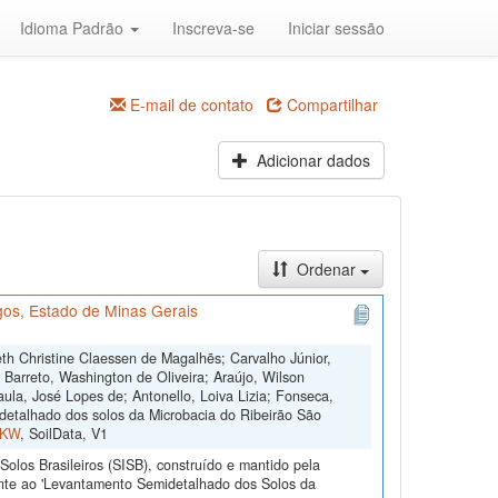
Idioma Padrão
Inscreva-se
Iniciar sessão
E-mail de contato
Compartilhar
Adicionar dados
Ordenar
os, Estado de Minas Gerais
th Christine Claessen de Magalhẽs; Carvalho Júnior,
; Barreto, Washington de Oliveira; Araújo, Wilson
ula, José Lopes de; Antonello, Loiva Lizia; Fonseca,
etalhado dos solos da Microbacia do Ribeirão São
FKW
, SoilData, V1
olos Brasileiros (SISB), construído e mantido pela
ente ao 'Levantamento Semidetalhado dos Solos da