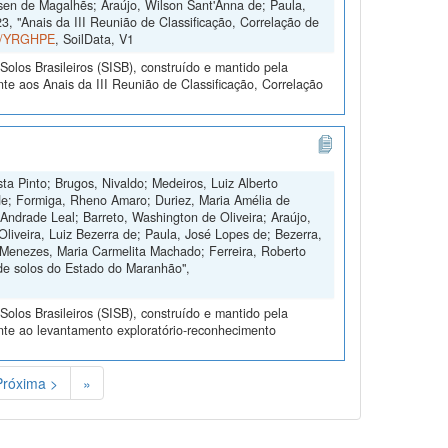
sen de Magalhẽs; Araújo, Wilson Sant'Anna de; Paula,
, "Anais da III Reunião de Classificação, Correlação de
ta/YRGHPE
, SoilData, V1
olos Brasileiros (SISB), construído e mantido pela
te aos Anais da III Reunião de Classificação, Correlação
ta Pinto; Brugos, Nivaldo; Medeiros, Luiz Alberto
de; Formiga, Rheno Amaro; Duriez, Maria Amélia de
Andrade Leal; Barreto, Washington de Oliveira; Araújo,
Oliveira, Luiz Bezerra de; Paula, José Lopes de; Bezerra,
 Menezes, Maria Carmelita Machado; Ferreira, Roberto
de solos do Estado do Maranhão",
olos Brasileiros (SISB), construído e mantido pela
nte ao levantamento exploratório-reconhecimento
Próxima >
»