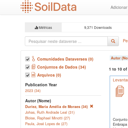
Ir
Adiciona
para
o
conteúdo
principal
Métricas
9,371 Downloads
Pe
Autor (N
Comunidades Dataverses (0)
Conjuntos de Dados (34)
1 to 10 o
Arquivos (0)
Levanta
Publication Year
2023 (34)
Autor (Nome)
Duriez, Maria Amélia de Moraes (34)
Johas, Ruth Andrade Leal (31)
Bloise, Raphael Minotti (27)
Conjunto 
Paula, José Lopes de (27)
Embrapa 