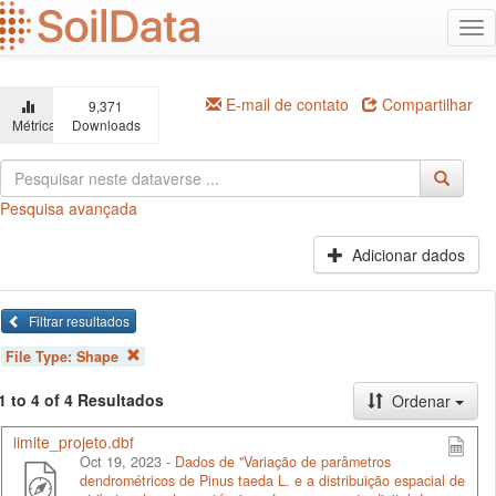
Ir
Alt
para
na
o
conteúdo
principal
E-mail de contato
Compartilhar
9,371
Métricas
Downloads
Pesquisa avançada
Adicionar dados
Filtrar resultados
File Type:
Shape
1 to 4 of 4 Resultados
Ordenar
limite_projeto.dbf
Oct 19, 2023 -
Dados de "Variação de parâmetros
dendrométricos de Pinus taeda L. e a distribuição espacial de