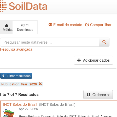
Ir
para
o
conteúdo
principal
E-mail de contato
Compartilhar
9,371
Métricas
Downloads
Pesquisa avançada
Adicionar dados
Filtrar resultados
Publication Year:
2026
1 to 7 of 7 Resultados
Ordenar
INCT Solos do Brasil
(INCT Solos do Brasil)
Apr 27, 2026
Repositório de Dados de Solo do INCT Solos do Brasil Acesse: