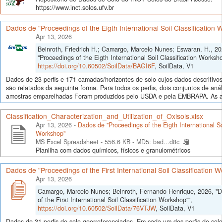
https://www.inct.solos.ufv.br
Dados de "Proceedings of the Eigth International Soil Classification
Apr 13, 2026
Beinroth, Friedrich H.; Camargo, Marcelo Nunes; Eswaran, H., 2
"Proceedings of the Eigth International Soil Classification Worksho
https://doi.org/10.60502/SoilData/BAGI6F
, SoilData, V1
Dados de 23 perfis e 171 camadas/horizontes de solo cujos dados descritivos
são relatados da seguinte forma. Para todos os perfis, dois conjuntos de aná
amostras emparelhadas Foram produzidos pelo USDA e pela EMBRAPA. As an
Classification_Characterization_and_Utilization_of_Oxisols.xlsx
Apr 13, 2026 -
Dados de "Proceedings of the Eigth International Soi
Workshop"
MS Excel Spreadsheet - 556.6 KB -
MD5: bad...d8c
Planilha com dados químicos, físicos e granulométricos
Dados de "Proceedings of the First International Soil Classification 
Apr 13, 2026
Camargo, Marcelo Nunes; Beinroth, Fernando Henrique, 2026, "
of the First International Soil Classification Workshop"",
https://doi.org/10.60502/SoilData/76VTJW
, SoilData, V1
Dados de 31 perfis de solo georreferenciados. Em cada um dos perfis de sol