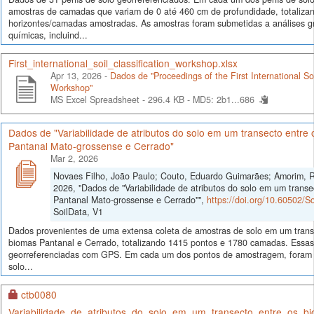
amostras de camadas que variam de 0 até 460 cm de profundidade, totaliza
horizontes/camadas amostradas. As amostras foram submetidas a análises g
químicas, incluind...
First_international_soil_classification_workshop.xlsx
Apr 13, 2026 -
Dados de "Proceedings of the First International Soi
Workshop"
MS Excel Spreadsheet - 296.4 KB -
MD5: 2b1...686
Dados de "Variabilidade de atributos do solo em um transecto entre
Pantanal Mato-grossense e Cerrado"
Mar 2, 2026
Novaes Filho, João Paulo; Couto, Eduardo Guimarães; Amorim, Ri
2026, "Dados de "Variabilidade de atributos do solo em um transe
Pantanal Mato-grossense e Cerrado"",
https://doi.org/10.60502/
SoilData, V1
Dados provenientes de uma extensa coleta de amostras de solo em um trans
biomas Pantanal e Cerrado, totalizando 1415 pontos e 1780 camadas. Essa
georreferenciadas com GPS. Em cada um dos pontos de amostragem, foram 
solo...
ctb0080
Variabilidade_de_atributos_do_solo_em_um_transecto_entre_os_b