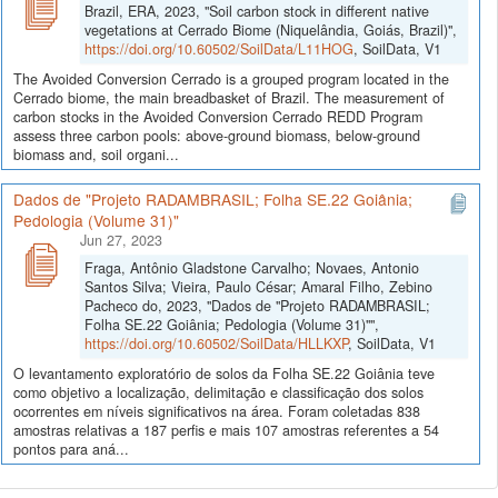
Brazil, ERA, 2023, "Soil carbon stock in different native
vegetations at Cerrado Biome (Niquelândia, Goiás, Brazil)",
https://doi.org/10.60502/SoilData/L11HOG
, SoilData, V1
The Avoided Conversion Cerrado is a grouped program located in the
Cerrado biome, the main breadbasket of Brazil. The measurement of
carbon stocks in the Avoided Conversion Cerrado REDD Program
assess three carbon pools: above-ground biomass, below-ground
biomass and, soil organi...
Dados de "Projeto RADAMBRASIL; Folha SE.22 Goiânia;
Pedologia (Volume 31)"
Jun 27, 2023
Fraga, Antônio Gladstone Carvalho; Novaes, Antonio
Santos Silva; Vieira, Paulo César; Amaral Filho, Zebino
Pacheco do, 2023, "Dados de "Projeto RADAMBRASIL;
Folha SE.22 Goiânia; Pedologia (Volume 31)"",
https://doi.org/10.60502/SoilData/HLLKXP
, SoilData, V1
O levantamento exploratório de solos da Folha SE.22 Goiânia teve
como objetivo a localização, delimitação e classificação dos solos
ocorrentes em níveis significativos na área. Foram coletadas 838
amostras relativas a 187 perfis e mais 107 amostras referentes a 54
pontos para aná...