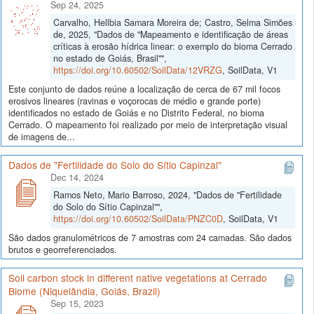
Sep 24, 2025
Carvalho, Hellbia Samara Moreira de; Castro, Selma Simões
de, 2025, "Dados de "Mapeamento e identificação de áreas
críticas à erosão hídrica linear: o exemplo do bioma Cerrado
no estado de Goiás, Brasil"",
https://doi.org/10.60502/SoilData/12VRZG
, SoilData, V1
Este conjunto de dados reúne a localização de cerca de 67 mil focos
erosivos lineares (ravinas e voçorocas de médio e grande porte)
identificados no estado de Goiás e no Distrito Federal, no bioma
Cerrado. O mapeamento foi realizado por meio de interpretação visual
de imagens de...
Dados de "Fertilidade do Solo do Sítio Capinzal"
Dec 14, 2024
Ramos Neto, Mario Barroso, 2024, "Dados de "Fertilidade
do Solo do Sítio Capinzal"",
https://doi.org/10.60502/SoilData/PNZC0D
, SoilData, V1
São dados granulométricos de 7 amostras com 24 camadas. São dados
brutos e georreferenciados.
Soil carbon stock in different native vegetations at Cerrado
Biome (Niquelândia, Goiás, Brazil)
Sep 15, 2023