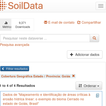
Ir
Alt
para
na
o
conteúdo
principal
E-mail de contato
Compartilhar
9,371
Métricas
Downloads
Pesquisa avançada
Adicionar dados
Filtrar resultados
Cobertura Geográfica Estado / Província:
Goiás
1 to 4 of 4 Resultados
Ordenar
Dados de "Mapeamento e identificação de áreas críticas à
erosão hídrica linear: o exemplo do bioma Cerrado no
estado de Goiás, Brasil"