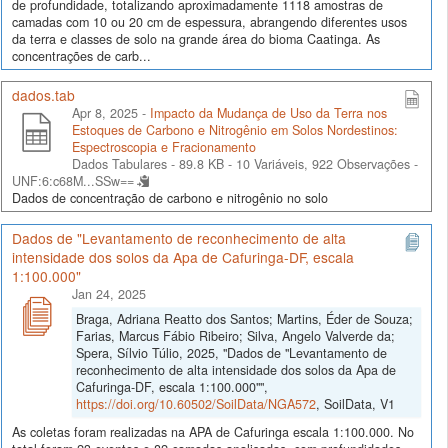
de profundidade, totalizando aproximadamente 1118 amostras de
camadas com 10 ou 20 cm de espessura, abrangendo diferentes usos
da terra e classes de solo na grande área do bioma Caatinga. As
concentrações de carb...
dados.tab
Apr 8, 2025 -
Impacto da Mudança de Uso da Terra nos
Estoques de Carbono e Nitrogênio em Solos Nordestinos:
Espectroscopia e Fracionamento
Dados Tabulares - 89.8 KB
- 10 Variáveis, 922 Observações -
UNF:6:c68M...SSw==
Dados de concentração de carbono e nitrogênio no solo
Dados de "Levantamento de reconhecimento de alta
intensidade dos solos da Apa de Cafuringa-DF, escala
1:100.000"
Jan 24, 2025
Braga, Adriana Reatto dos Santos; Martins, Éder de Souza;
Farias, Marcus Fábio Ribeiro; Silva, Angelo Valverde da;
Spera, Sílvio Túlio, 2025, "Dados de "Levantamento de
reconhecimento de alta intensidade dos solos da Apa de
Cafuringa-DF, escala 1:100.000"",
https://doi.org/10.60502/SoilData/NGA572
, SoilData, V1
As coletas foram realizadas na APA de Cafuringa escala 1:100.000. No