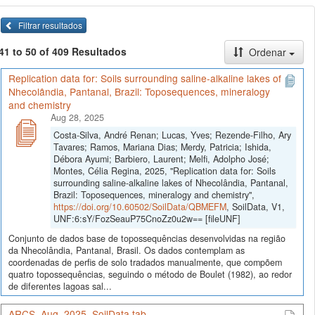
Filtrar resultados
41 to 50 of 409 Resultados
Ordenar
Replication data for: Soils surrounding saline-alkaline lakes of
Nhecolândia, Pantanal, Brazil: Toposequences, mineralogy
and chemistry
Aug 28, 2025
Costa-Silva, André Renan; Lucas, Yves; Rezende-Filho, Ary
Tavares; Ramos, Mariana Dias; Merdy, Patricia; Ishida,
Débora Ayumi; Barbiero, Laurent; Melfi, Adolpho José;
Montes, Célia Regina, 2025, "Replication data for: Soils
surrounding saline-alkaline lakes of Nhecolândia, Pantanal,
Brazil: Toposequences, mineralogy and chemistry",
https://doi.org/10.60502/SoilData/QBMEFM
, SoilData, V1,
UNF:6:sY/FozSeauP75CnoZz0u2w== [fileUNF]
Conjunto de dados base de topossequências desenvolvidas na região
da Nhecolândia, Pantanal, Brasil. Os dados contemplam as
coordenadas de perfis de solo tradados manualmente, que compõem
quatro topossequências, seguindo o método de Boulet (1982), ao redor
de diferentes lagoas sal...
ARCS_Aug_2025_SoilData.tab