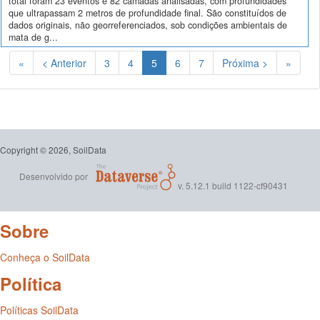
total foram 23 eventos e 82 camadas analisadas, com profundidades
que ultrapassam 2 metros de profundidade final. São constituídos de
dados originais, não georreferenciados, sob condições ambientais de
mata de g...
(Atual)
«
< Anterior
3
4
5
6
7
Próxima >
»
Copyright © 2026, SoilData
Desenvolvido por
v. 5.12.1 build 1122-cf90431
Sobre
Conheça o SoilData
Política
Políticas SoilData