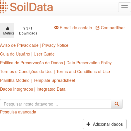
Ir
Alt
para
na
o
conteúdo
principal
E-mail de contato
Compartilhar
9,371
Métricas
Downloads
Aviso de Privacidade | Privacy Notice
Guia do Usuário | User Guide
Política de Preservação de Dados | Data Preservation Policy
Termos e Condições de Uso | Terms and Conditions of Use
Planilha Modelo | Template Spreadsheet
Dados Integrados | Integrated Data
Pesquisa avançada
Adicionar dados