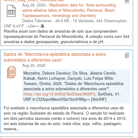
Aug 28, 2025 -
Replication data for: Soils surrounding
saline-alkaline lakes of Nhecolândia, Pantanal, Brazil:
Toposequences, mineralogy and chemistry
Dados Tabulares - 49.9 KB
- 16 Variáveis, 344 Observações -
UNF:6:sY/F...u2w==
Planilha excel com dados de amostras de solo que compreendem
topossequências do Pantanal da Nhecolândia. A coleção conta com 344
amostras e dados geoespaciais, granulométricos e de pH.
Dados de "Macrofauna epiedáfica associada a solos
submetidos a diferentes usos"
Aug 20, 2025
Mezzalira, Debora Daneluz; Da Silva, Jéssica Camile;
Kubiak, Ketrin Lorhayne; Zarzycki, Luis Felipe Wille;
Tessaro, Dinéia, 2025, "Dados de "Macrofauna epiedáfica
associada a solos submetidos a diferentes usos"",
https://doi.org/10.60502/SoilData/9K9IF0
, SoilData, V1,
UNF:6:Cf2XqonMeo4VSa7dzvtHWg== [fileUNF]
Foi avaliado a macrofauna epiedáfica associada a diferentes usos de
solo na região Sudoeste do estado do Paraná. O estudo foi realizado
em dois períodos sazonais (verão e outono) nos anos de 2014 e 2015,
em seis sistemas de uso do solo: mata ciliar, soja, milho, pastagem,
reserva...