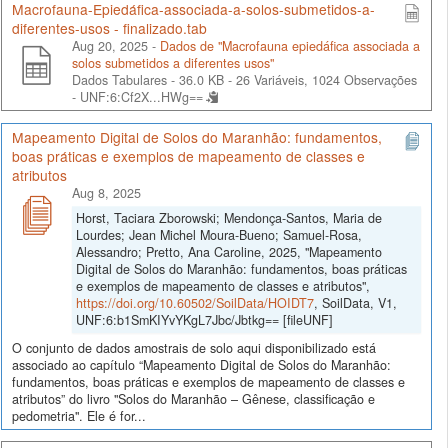
Macrofauna-Epiedáfica-associada-a-solos-submetidos-a-
diferentes-usos - finalizado.tab
Aug 20, 2025 -
Dados de "Macrofauna epiedáfica associada a
solos submetidos a diferentes usos"
Dados Tabulares - 36.0 KB
- 26 Variáveis, 1024 Observações
-
UNF:6:Cf2X...HWg==
Mapeamento Digital de Solos do Maranhão: fundamentos,
boas práticas e exemplos de mapeamento de classes e
atributos
Aug 8, 2025
Horst, Taciara Zborowski; Mendonça-Santos, Maria de
Lourdes; Jean Michel Moura-Bueno; Samuel-Rosa,
Alessandro; Pretto, Ana Caroline, 2025, "Mapeamento
Digital de Solos do Maranhão: fundamentos, boas práticas
e exemplos de mapeamento de classes e atributos",
https://doi.org/10.60502/SoilData/HOIDT7
, SoilData, V1,
UNF:6:b1SmKIYvYKgL7Jbc/Jbtkg== [fileUNF]
O conjunto de dados amostrais de solo aqui disponibilizado está
associado ao capítulo “Mapeamento Digital de Solos do Maranhão:
fundamentos, boas práticas e exemplos de mapeamento de classes e
atributos” do livro "Solos do Maranhão – Gênese, classificação e
pedometria". Ele é for...