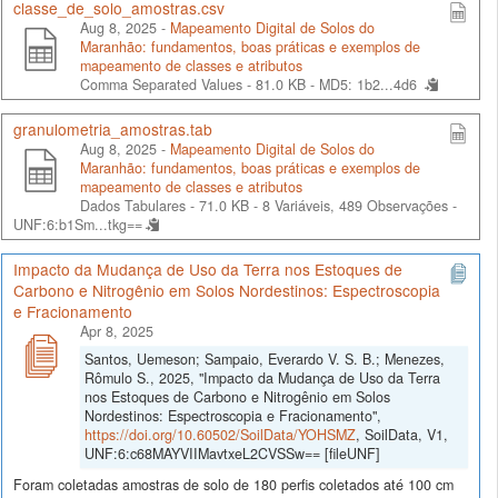
classe_de_solo_amostras.csv
Aug 8, 2025 -
Mapeamento Digital de Solos do
Maranhão: fundamentos, boas práticas e exemplos de
mapeamento de classes e atributos
Comma Separated Values - 81.0 KB -
MD5: 1b2...4d6
granulometria_amostras.tab
Aug 8, 2025 -
Mapeamento Digital de Solos do
Maranhão: fundamentos, boas práticas e exemplos de
mapeamento de classes e atributos
Dados Tabulares - 71.0 KB
- 8 Variáveis, 489 Observações -
UNF:6:b1Sm...tkg==
Impacto da Mudança de Uso da Terra nos Estoques de
Carbono e Nitrogênio em Solos Nordestinos: Espectroscopia
e Fracionamento
Apr 8, 2025
Santos, Uemeson; Sampaio, Everardo V. S. B.; Menezes,
Rômulo S., 2025, "Impacto da Mudança de Uso da Terra
nos Estoques de Carbono e Nitrogênio em Solos
Nordestinos: Espectroscopia e Fracionamento",
https://doi.org/10.60502/SoilData/YOHSMZ
, SoilData, V1,
UNF:6:c68MAYVIIMavtxeL2CVSSw== [fileUNF]
Foram coletadas amostras de solo de 180 perfis coletados até 100 cm