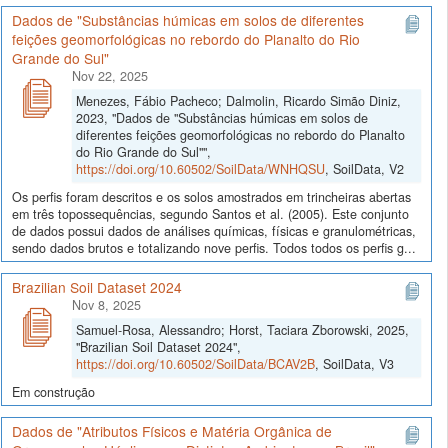
Dados de "Substâncias húmicas em solos de diferentes
feições geomorfológicas no rebordo do Planalto do Rio
Grande do Sul"
Nov 22, 2025
Menezes, Fábio Pacheco; Dalmolin, Ricardo Simão Diniz,
2023, "Dados de "Substâncias húmicas em solos de
diferentes feições geomorfológicas no rebordo do Planalto
do Rio Grande do Sul"",
https://doi.org/10.60502/SoilData/WNHQSU
, SoilData, V2
Os perfis foram descritos e os solos amostrados em trincheiras abertas
em três topossequências, segundo Santos et al. (2005). Este conjunto
de dados possui dados de análises químicas, físicas e granulométricas,
sendo dados brutos e totalizando nove perfis. Todos todos os perfis g...
Brazilian Soil Dataset 2024
Nov 8, 2025
Samuel-Rosa, Alessandro; Horst, Taciara Zborowski, 2025,
"Brazilian Soil Dataset 2024",
https://doi.org/10.60502/SoilData/BCAV2B
, SoilData, V3
Em construção
Dados de "Atributos Físicos e Matéria Orgânica de