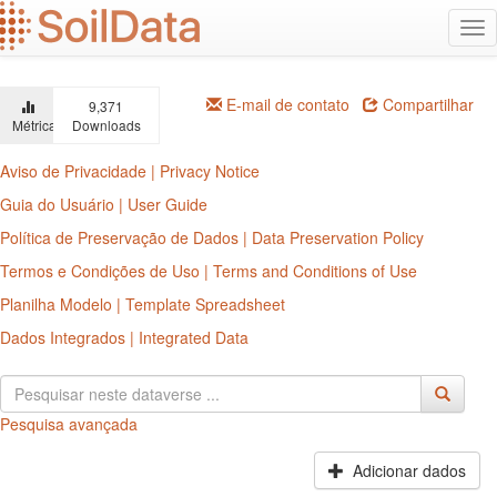
Ir
Alt
para
na
o
conteúdo
principal
E-mail de contato
Compartilhar
9,371
Métricas
Downloads
Aviso de Privacidade | Privacy Notice
Guia do Usuário | User Guide
Política de Preservação de Dados | Data Preservation Policy
Termos e Condições de Uso | Terms and Conditions of Use
Planilha Modelo | Template Spreadsheet
Dados Integrados | Integrated Data
Pesquisa avançada
Adicionar dados