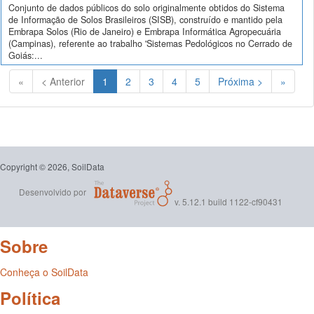
Conjunto de dados públicos do solo originalmente obtidos do Sistema
de Informação de Solos Brasileiros (SISB), construído e mantido pela
Embrapa Solos (Rio de Janeiro) e Embrapa Informática Agropecuária
(Campinas), referente ao trabalho 'Sistemas Pedológicos no Cerrado de
Goiás:...
(Atual)
«
< Anterior
1
2
3
4
5
Próxima >
»
Copyright © 2026, SoilData
Desenvolvido por
v. 5.12.1 build 1122-cf90431
Sobre
Conheça o SoilData
Política