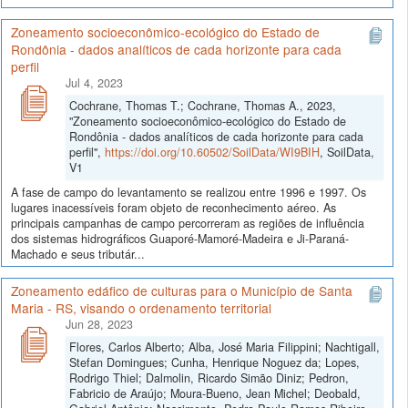
Zoneamento socioeconômico-ecológico do Estado de
Rondônia - dados analíticos de cada horizonte para cada
perfil
Jul 4, 2023
Cochrane, Thomas T.; Cochrane, Thomas A., 2023,
"Zoneamento socioeconômico-ecológico do Estado de
Rondônia - dados analíticos de cada horizonte para cada
perfil",
https://doi.org/10.60502/SoilData/WI9BIH
, SoilData,
V1
A fase de campo do levantamento se realizou entre 1996 e 1997. Os
lugares inacessíveis foram objeto de reconhecimento aéreo. As
principais campanhas de campo percorreram as regiões de influência
dos sistemas hidrográficos Guaporé-Mamoré-Madeira e Ji-Paraná-
Machado e seus tributár...
Zoneamento edáfico de culturas para o Município de Santa
Maria - RS, visando o ordenamento territorial
Jun 28, 2023
Flores, Carlos Alberto; Alba, José Maria Filippini; Nachtigall,
Stefan Domingues; Cunha, Henrique Noguez da; Lopes,
Rodrigo Thiel; Dalmolin, Ricardo Simão Diniz; Pedron,
Fabricio de Araújo; Moura-Bueno, Jean Michel; Deobald,