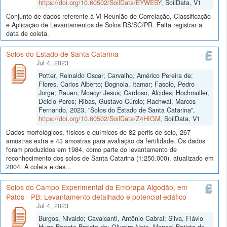
https://doi.org/10.60502/SoilData/EYWESY
, SoilData, V1
Conjunto de dados referente à VI Reunião de Correlação, Classificação
e Aplicação de Levantamentos de Solos RS/SC/PR. Falta registrar a
data de coleta.
Solos do Estado de Santa Catarina
Jul 4, 2023
Potter, Reinaldo Oscar; Carvalho, Américo Pereira de;
Flores, Carlos Alberto; Bognola, Itamar; Fasolo, Pedro
Jorge; Rauen, Moacyr Jesus; Cardoso, Alcides; Hochmuller,
Delcio Peres; Ribas, Gustavo Cúrcio; Rachwal, Marcos
Fernando, 2023, "Solos do Estado de Santa Catarina",
https://doi.org/10.60502/SoilData/Z4HIGM
, SoilData, V1
Dados morfológicos, físicos e químicos de 82 perfis de solo, 267
amostras extra e 43 amostras para avaliação da fertilidade. Os dados
foram produzidos em 1984, como parte do levantamento de
reconhecimento dos solos de Santa Catarina (1:250.000), atualizado em
2004. A coleta e des...
Solos do Campo Experimental da Embrapa Algodão, em
Patos - PB: Levantamento detalhado e potencial edáfico
Jul 4, 2023
Burgos, Nivaldo; Cavalcanti, Antônio Cabral; Silva, Flávio
Hugo Barreto Batista da; Oliveira Neto, Manoel Batista de,