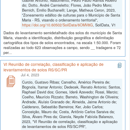
Gabriel Antônio; Nascimento, Pedro Paulo Ramos Ribeiro
do; Dotto, André Carnieletto; Flores, João Pedro Moro;
Bernich, Emilio Buchanelli; Lange, Matheus Ceron, 2023,
"Zoneamento edáfico de culturas para o Município de Santa
Maria - RS, visando o ordenamento territorial",
https://doi.org/10.60502/SoilData/6OMV8G
, SoilData, V1
Dados do levantamento semidetalhado dos solos do município de Santa
Maria, visando a identificação, distribuição geográfica e delimitação
cartográfica dos tipos de solos encontrados, na escala 1:50.000. Foram
realizadas ao todo 623 observações a campo, sendo __ tradagens e 72
per...
VI Reunião de correlação, classificação e aplicação de
levantamentos de solos RS/SC/PR
Jul 4, 2023
Curcio, Gustavo Ribas; Carvalho, Américo Pereira de;
Bognola, Itamar Antonio; Dedecek, Renato Antonio; Santos,
Raphael David dos; Gomes, Iderê Azevedo; Rossi, Marcio;
Coelho, Maurício Rizzato; Barreto, Washington de Oliveira;
Andrade, Aluísio Granado de; Almeida, Jaime Antonio de;
Calderano, Sebastião Barreiros; Ker, João Carlos;
Conceição, Mauro da; Costa, Antônio Carlos Saraiva da;
Silva, Álvaro Pires da; Giarola, Neyde Fabíola Balarezo,
2023, "VI Reunião de correlação, classificação e aplicação
de levantamentos de solos RS/SC/PR",