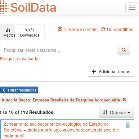
Ir
Alt
para
na
o
conteúdo
principal
E-mail de contato
Compartilhar
9,371
Métricas
Downloads
Pesquisa avançada
Adicionar dados
Filtrar resultados
Autor Afiliação:
Empresa Brasileira de Pesquisa Agropecuária
1 to 10 of 118 Resultados
Ordenar
Zoneamento socioeconômico-ecológico do Estado de
Rondônia – dados morfológicos dos horizontes do solo de
cada perfil