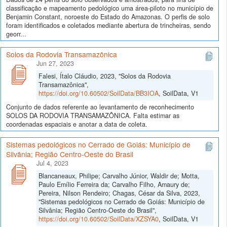
classificação e mapeamento pedológico uma área-piloto no município de
Benjamin Constant, noroeste do Estado do Amazonas. O perfis de solo
foram identificados e coletados mediante abertura de trincheiras, sendo
georr...
Solos da Rodovia Transamazônica
Jun 27, 2023
Falesi, Ítalo Cláudio, 2023, "Solos da Rodovia
Transamazônica",
https://doi.org/10.60502/SoilData/BB3IOA
, SoilData, V1
Conjunto de dados referente ao levantamento de reconhecimento
SOLOS DA RODOVIA TRANSAMAZÔNICA. Falta estimar as
coordenadas espaciais e anotar a data de coleta.
Sistemas pedológicos no Cerrado de Goiás: Município de
Silvânia; Região Centro-Oeste do Brasil
Jul 4, 2023
Blancaneaux, Philipe; Carvalho Júnior, Waldir de; Motta,
Paulo Emílio Ferreira da; Carvalho Filho, Amaury de;
Pereira, Nilson Rendeiro; Chagas, César da Silva, 2023,
"Sistemas pedológicos no Cerrado de Goiás: Município de
Silvânia; Região Centro-Oeste do Brasil",
https://doi.org/10.60502/SoilData/XZSYA0
, SoilData, V1