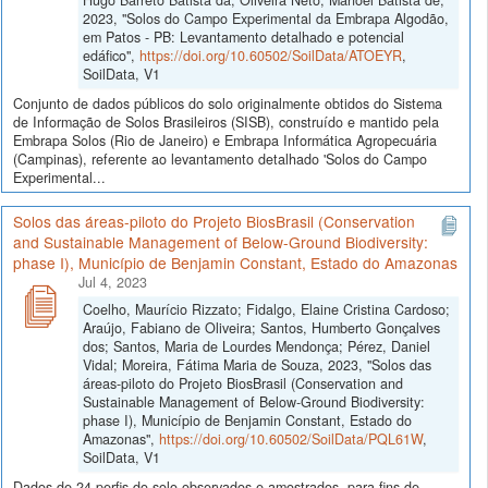
2023, "Solos do Campo Experimental da Embrapa Algodão,
em Patos - PB: Levantamento detalhado e potencial
edáfico",
https://doi.org/10.60502/SoilData/ATOEYR
,
SoilData, V1
Conjunto de dados públicos do solo originalmente obtidos do Sistema
de Informação de Solos Brasileiros (SISB), construído e mantido pela
Embrapa Solos (Rio de Janeiro) e Embrapa Informática Agropecuária
(Campinas), referente ao levantamento detalhado 'Solos do Campo
Experimental...
Solos das áreas-piloto do Projeto BiosBrasil (Conservation
and Sustainable Management of Below-Ground Biodiversity:
phase I), Município de Benjamin Constant, Estado do Amazonas
Jul 4, 2023
Coelho, Maurício Rizzato; Fidalgo, Elaine Cristina Cardoso;
Araújo, Fabiano de Oliveira; Santos, Humberto Gonçalves
dos; Santos, Maria de Lourdes Mendonça; Pérez, Daniel
Vidal; Moreira, Fátima Maria de Souza, 2023, "Solos das
áreas-piloto do Projeto BiosBrasil (Conservation and
Sustainable Management of Below-Ground Biodiversity:
phase I), Município de Benjamin Constant, Estado do
Amazonas",
https://doi.org/10.60502/SoilData/PQL61W
,
SoilData, V1
Dados de 24 perfis do solo observados e amostrados, para fins de