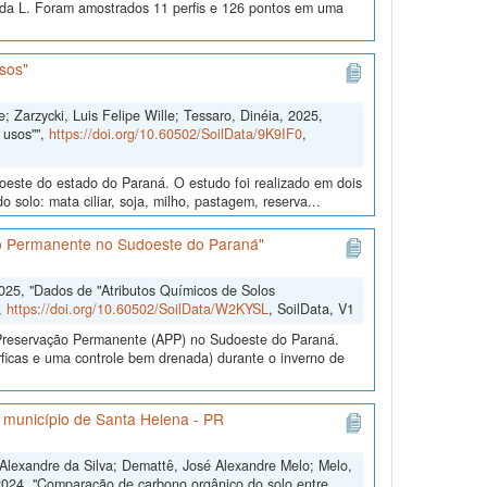
eda L. Foram amostrados 11 perfis e 126 pontos em uma
sos"
; Zarzycki, Luis Felipe Wille; Tessaro, Dinéia, 2025,
 usos"",
https://doi.org/10.60502/SoilData/9K9IF0
,
doeste do estado do Paraná. O estudo foi realizado em dois
solo: mata ciliar, soja, milho, pastagem, reserva...
ão Permanente no Sudoeste do Paraná"
2025, "Dados de "Atributos Químicos de Solos
,
https://doi.org/10.60502/SoilData/W2KYSL
, SoilData, V1
e Preservação Permanente (APP) no Sudoeste do Paraná.
ficas e uma controle bem drenada) durante o inverno de
o município de Santa Helena - PR
s Alexandre da Silva; Demattê, José Alexandre Melo; Melo,
2024, "Comparação de carbono orgânico do solo entre