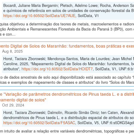
Bocardi, Juliane Maria Bergamin; Pletsch, Adelmo Lowe; Rocha, Anderson San
e químicos de referência em solos de unidades de conservação florestal da Ba
https://doi.org/10.60502/SoilData/UE7AUE
, SoilData, V1
quisa objetivou a determinação dos teores de metais, macroelementos e radio
ão Ambientais e Remanescentes Florestais da Bacia do Paraná 3 (BP3), com o i
 e con...
nto Digital de Solos do Maranhão: fundamentos, boas práticas e exe
Aug 8, 2025
Horst, Taciara Zborowski; Mendonça-Santos, Maria de Lourdes; Jean Michel
Caroline, 2025, "Mapeamento Digital de Solos do Maranhão: fundamentos, b
atributos",
https://doi.org/10.60502/SoilData/HOIDT7
, SoilData, V1, UNF:6:
o de dados amostrais de solo aqui disponibilizado está associado ao capítul
icas e exemplos de mapeamento de classes e atributos” do livro "Solos do Maran
 "Variação de parâmetros dendrométricos de Pinus taeda L. e a distrib
amento digital de solos"
Oct 29, 2024
Horst, Taciara Zborowski; Dalmolin, Ricardo Simão Diniz; ten Caten, Alexan
dendrométricos de Pinus taeda L. e a distribuição espacial de atributos do so
https://doi.org/10.60502/SoilData/F5ASAC
, SoilData, V5, UNF:6:s5DKGS4
 intuito de avaliar a relação entre variáveis dendrométricas, topográficas e pe