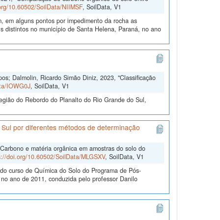
.org/10.60502/SoilData/NIIMSF
, SoilData, V1
m, em alguns pontos por impedimento da rocha as
 distintos no município de Santa Helena, Paraná, no ano
s; Dalmolin, Ricardo Simão Diniz, 2023, "Classificação
Data/IOWG0J
, SoilData, V1
egião do Rebordo do Planalto do Rio Grande do Sul,
 Sul por diferentes métodos de determinação
"Carbono e matéria orgânica em amostras do solo do
s://doi.org/10.60502/SoilData/MLGSXV
, SoilData, V1
e do curso de Química do Solo do Programa de Pós-
o ano de 2011, conduzida pelo professor Danilo