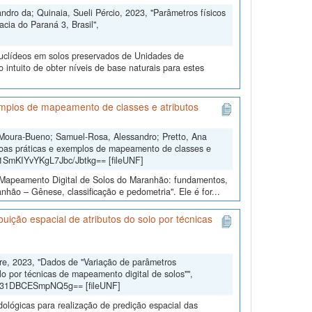
dro da; Quinaia, Sueli Pércio, 2023, "Parâmetros físicos
cia do Paraná 3, Brasil",
nuclídeos em solos preservados de Unidades de
ntuito de obter níveis de base naturais para estes
mplos de mapeamento de classes e atributos
 Moura-Bueno; Samuel-Rosa, Alessandro; Pretto, Ana
oas práticas e exemplos de mapeamento de classes e
b1SmKIYvYKgL7Jbc/Jbtkg== [fileUNF]
o “Mapeamento Digital de Solos do Maranhão: fundamentos,
hão – Gênese, classificação e pedometria". Ele é for...
uição espacial de atributos do solo por técnicas
dre, 2023, "Dados de "Variação de parâmetros
lo por técnicas de mapeamento digital de solos"",
gd31DBCESmpNQ5g== [fileUNF]
dológicas para realização de predição espacial das