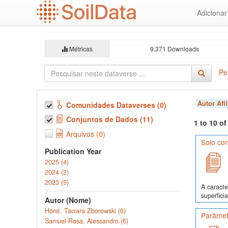
Ir
Adiciona
para
o
conteúdo
principal
Métricas
9,371 Downloads
Pe
Autor Afi
Comunidades Dataverses (0)
Conjuntos de Dados (11)
1 to 10 o
Arquivos (0)
Solo con
Publication Year
2025 (4)
2024 (2)
2023 (5)
A caracte
superfici
Autor (Nome)
Horst, Taciara Zborowski (6)
Parâmetr
Samuel-Rosa, Alessandro (6)