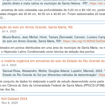
plantio direto e mata nativa no município de Santa Helena - PR",
https://doi
 amostras de solo coletadas nas profundidades de 0-20 cm e 80-100 cm, poré
dades chegam até 20-40 cm, 40-50 cm e 40-60 cm. Foram selecionados 20 locais
O...
cação do solo em Arroio Grande, Santa Maria, RS
Jul 4, 2023
Moura-Bueno, Jean Michel; Horst, Taciara Zborowski; Cancian, Luciano Campo
do solo em Arroio Grande, Santa Maria, RS",
https://doi.org/10.60502/Soil
letados em pontos distribuidos em uma área do município de Santa Maria, na r
o o Hipercubo Latino Condicionado como técnica de seleção dos pontos.
 e matéria orgânica em amostras do solo do Estado do Rio Grande do
Jul 4, 2023
Samuel-Rosa, Alessandro; Weiler, Douglas Adams; Lupatini, Manoeli, 2023, 
Estado do Rio Grande do Sul por diferentes métodos de determinação",
http
te conjunto de dados foi elaborado a partir de estudo desenvolvido como part
o em Ciência do Solo da Universidade Federal de Santa Maria (PPGCS-UFSM) n
mer dos Sa...
n Soil Dataset 2024
Nov 8, 2025