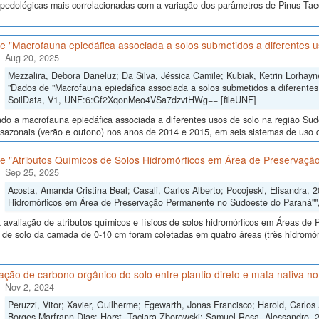
s pedológicas mais correlacionadas com a variação dos parâmetros de Pinus Ta
e "Macrofauna epiedáfica associada a solos submetidos a diferentes u
Aug 20, 2025
Mezzalira, Debora Daneluz; Da Silva, Jéssica Camile; Kubiak, Ketrin Lorhayne
"Dados de "Macrofauna epiedáfica associada a solos submetidos a diferentes
SoilData, V1, UNF:6:Cf2XqonMeo4VSa7dzvtHWg== [fileUNF]
ado a macrofauna epiedáfica associada a diferentes usos de solo na região Su
sazonais (verão e outono) nos anos de 2014 e 2015, em seis sistemas de uso do 
e "Atributos Químicos de Solos Hidromórficos em Área de Preservaç
Sep 25, 2025
Acosta, Amanda Cristina Beal; Casali, Carlos Alberto; Pocojeski, Elisandra, 
Hidromórficos em Área de Preservação Permanente no Sudoeste do Paraná""
 avaliação de atributos químicos e físicos de solos hidromórficos em Áreas d
 de solo da camada de 0-10 cm foram coletadas em quatro áreas (três hidromór
ão de carbono orgânico do solo entre plantio direto e mata nativa n
Nov 2, 2024
Peruzzi, Vitor; Xavier, Guilherme; Egewarth, Jonas Francisco; Harold, Carlo
Borges Marfrann Dias; Horst, Taciara Zborowski; Samuel-Rosa, Alessandro, 