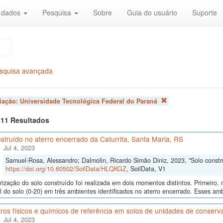
r dados
Pesquisa
Sobre
Guia do usuário
Suporte
squisa avançada
liação:
Universidade Tecnológica Federal do Paraná
f 11 Resultados
struído no aterro encerrado da Caturrita, Santa Maria, RS
Jul 4, 2023
Samuel-Rosa, Alessandro; Dalmolin, Ricardo Simão Diniz, 2023, "Solo constru
https://doi.org/10.60502/SoilData/HLQKGZ
, SoilData, V1
rização do solo construído foi realizada em dois momentos distintos. Primeiro
al do solo (0-20) em três ambientes identificados no aterro encerrado. Esses ambi
os físicos e químicos de referência em solos de unidades de conservaç
Jul 4, 2023