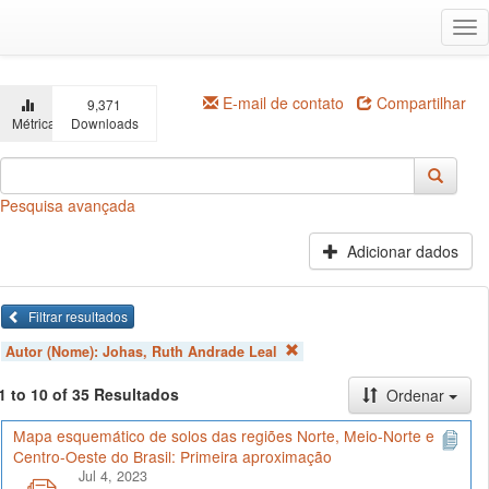
Ir
Alt
para
na
o
conteúdo
principal
E-mail de contato
Compartilhar
9,371
Métricas
Downloads
Pesquisa avançada
Adicionar dados
Filtrar resultados
Autor (Nome):
Johas, Ruth Andrade Leal
1 to 10 of 35 Resultados
Ordenar
Mapa esquemático de solos das regiões Norte, Meio-Norte e
Centro-Oeste do Brasil: Primeira aproximação
Jul 4, 2023