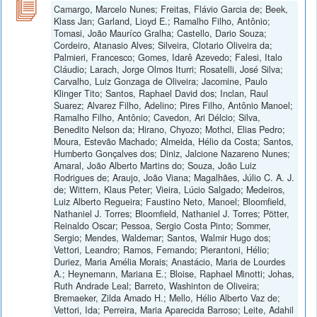
Camargo, Marcelo Nunes; Freitas, Flávio Garcia de; Beek,
Klass Jan; Garland, Lioyd E.; Ramalho Filho, Antônio;
Tomasi, João Mauríco Gralha; Castello, Dario Souza;
Cordeiro, Atanasio Alves; Silveira, Clotario Oliveira da;
Palmieri, Francesco; Gomes, Idarê Azevedo; Falesi, Italo
Cláudio; Larach, Jorge Olmos Iturri; Rosatelli, José Silva;
Carvalho, Luiz Gonzaga de Oliveira; Jacomine, Paulo
Klinger Tito; Santos, Raphael David dos; Inclan, Raul
Suarez; Alvarez Filho, Adelino; Pires Filho, Antônio Manoel;
Ramalho Filho, Antônio; Cavedon, Ari Délcio; Silva,
Benedito Nelson da; Hirano, Chyozo; Mothci, Elias Pedro;
Moura, Estevão Machado; Almeida, Hélio da Costa; Santos,
Humberto Gonçalves dos; Diniz, Jalcione Nazareno Nunes;
Amaral, João Alberto Martins do; Souza, João Luiz
Rodrigues de; Araujo, João Viana; Magalhães, Júlio C. A. J.
de; Wittern, Klaus Peter; Vieira, Lúcio Salgado; Medeiros,
Luiz Alberto Regueira; Faustino Neto, Manoel; Bloomfield,
Nathaniel J. Torres; Bloomfield, Nathaniel J. Torres; Pötter,
Reinaldo Oscar; Pessoa, Sergio Costa Pinto; Sommer,
Sergio; Mendes, Waldemar; Santos, Walmir Hugo dos;
Vettori, Leandro; Ramos, Fernando; Pierantoni, Hélio;
Duriez, Maria Amélia Morais; Anastácio, Maria de Lourdes
A.; Heynemann, Mariana E.; Bloise, Raphael Minotti; Johas,
Ruth Andrade Leal; Barreto, Washinton de Oliveira;
Bremaeker, Zilda Amado H.; Mello, Hélio Alberto Vaz de;
Vettori, Ida; Perreira, Maria Aparecida Barroso; Leite, Adahil