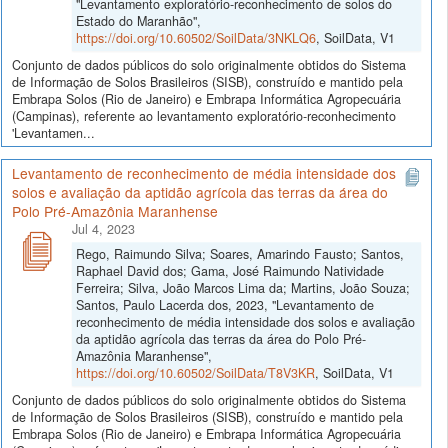
"Levantamento exploratório-reconhecimento de solos do
Estado do Maranhão",
https://doi.org/10.60502/SoilData/3NKLQ6
, SoilData, V1
Conjunto de dados públicos do solo originalmente obtidos do Sistema
de Informação de Solos Brasileiros (SISB), construído e mantido pela
Embrapa Solos (Rio de Janeiro) e Embrapa Informática Agropecuária
(Campinas), referente ao levantamento exploratório-reconhecimento
'Levantamen...
Levantamento de reconhecimento de média intensidade dos
solos e avaliação da aptidão agrícola das terras da área do
Polo Pré-Amazônia Maranhense
Jul 4, 2023
Rego, Raimundo Silva; Soares, Amarindo Fausto; Santos,
Raphael David dos; Gama, José Raimundo Natividade
Ferreira; Silva, João Marcos Lima da; Martins, João Souza;
Santos, Paulo Lacerda dos, 2023, "Levantamento de
reconhecimento de média intensidade dos solos e avaliação
da aptidão agrícola das terras da área do Polo Pré-
Amazônia Maranhense",
https://doi.org/10.60502/SoilData/T8V3KR
, SoilData, V1
Conjunto de dados públicos do solo originalmente obtidos do Sistema
de Informação de Solos Brasileiros (SISB), construído e mantido pela
Embrapa Solos (Rio de Janeiro) e Embrapa Informática Agropecuária