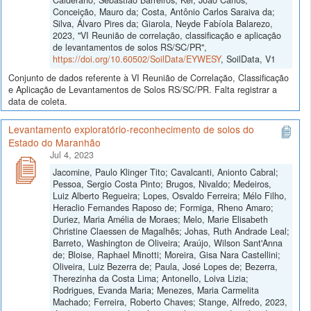
Conceição, Mauro da; Costa, Antônio Carlos Saraiva da;
Silva, Álvaro Pires da; Giarola, Neyde Fabíola Balarezo,
2023, "VI Reunião de correlação, classificação e aplicação
de levantamentos de solos RS/SC/PR",
https://doi.org/10.60502/SoilData/EYWESY
, SoilData, V1
Conjunto de dados referente à VI Reunião de Correlação, Classificação
e Aplicação de Levantamentos de Solos RS/SC/PR. Falta registrar a
data de coleta.
Levantamento exploratório-reconhecimento de solos do
Estado do Maranhão
Jul 4, 2023
Jacomine, Paulo Klinger Tito; Cavalcanti, Anionto Cabral;
Pessoa, Sergio Costa Pinto; Brugos, Nivaldo; Medeiros,
Luiz Alberto Regueira; Lopes, Osvaldo Ferreira; Mélo Filho,
Heraclio Fernandes Raposo de; Formiga, Rheno Amaro;
Duriez, Maria Amélia de Moraes; Melo, Marie Elisabeth
Christine Claessen de Magalhẽs; Johas, Ruth Andrade Leal;
Barreto, Washington de Oliveira; Araújo, Wilson Sant'Anna
de; Bloise, Raphael Minotti; Moreira, Gisa Nara Castellini;
Oliveira, Luiz Bezerra de; Paula, José Lopes de; Bezerra,
Therezinha da Costa Lima; Antonello, Loiva Lizia;
Rodrigues, Evanda Maria; Menezes, Maria Carmelita
Machado; Ferreira, Roberto Chaves; Stange, Alfredo, 2023,