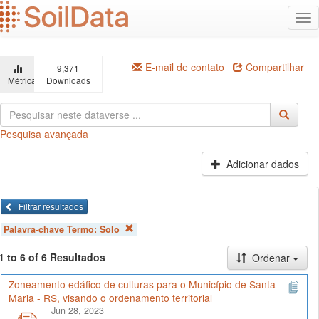
Ir
Alt
para
na
o
conteúdo
principal
E-mail de contato
Compartilhar
9,371
Métricas
Downloads
Pesquisa avançada
Adicionar dados
Filtrar resultados
Palavra-chave Termo:
Solo
1 to 6 of 6 Resultados
Ordenar
Zoneamento edáfico de culturas para o Município de Santa
Maria - RS, visando o ordenamento territorial
Jun 28, 2023