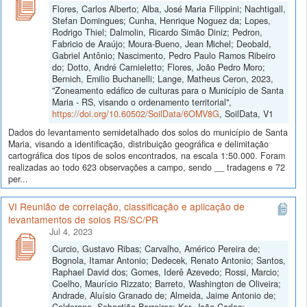
Flores, Carlos Alberto; Alba, José Maria Filippini; Nachtigall,
Stefan Domingues; Cunha, Henrique Noguez da; Lopes,
Rodrigo Thiel; Dalmolin, Ricardo Simão Diniz; Pedron,
Fabricio de Araújo; Moura-Bueno, Jean Michel; Deobald,
Gabriel Antônio; Nascimento, Pedro Paulo Ramos Ribeiro
do; Dotto, André Carnieletto; Flores, João Pedro Moro;
Bernich, Emilio Buchanelli; Lange, Matheus Ceron, 2023,
"Zoneamento edáfico de culturas para o Município de Santa
Maria - RS, visando o ordenamento territorial",
https://doi.org/10.60502/SoilData/6OMV8G
, SoilData, V1
Dados do levantamento semidetalhado dos solos do município de Santa
Maria, visando a identificação, distribuição geográfica e delimitação
cartográfica dos tipos de solos encontrados, na escala 1:50.000. Foram
realizadas ao todo 623 observações a campo, sendo __ tradagens e 72
per...
VI Reunião de correlação, classificação e aplicação de
levantamentos de solos RS/SC/PR
Jul 4, 2023
Curcio, Gustavo Ribas; Carvalho, Américo Pereira de;
Bognola, Itamar Antonio; Dedecek, Renato Antonio; Santos,
Raphael David dos; Gomes, Iderê Azevedo; Rossi, Marcio;
Coelho, Maurício Rizzato; Barreto, Washington de Oliveira;
Andrade, Aluísio Granado de; Almeida, Jaime Antonio de;
Calderano, Sebastião Barreiros; Ker, João Carlos;