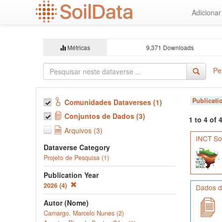
Ir
Adiciona
para
o
conteúdo
principal
Métricas
9,371 Downloads
Pe
Publicati
Comunidades Dataverses (1)
Conjuntos de Dados (3)
1 to 4 of
Arquivos (3)
INCT Sol
Dataverse Category
Projeto de Pesquisa (1)
Publication Year
2026 (4)
Dados de
Autor (Nome)
Camargo, Marcelo Nunes (2)