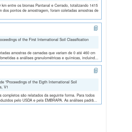
 km entre os biomas Pantanal e Cerrado, totalizando 1415
 dos pontos de amostragem, foram coletadas amostras de
edings of the First International Soil Classification
oletadas amostras de camadas que variam de 0 até 460 cm
metidas a análises granulométricas e químicas, incluind...
e "Proceedings of the Eigth International Soil
a, V1
os completos são relatados da seguinte forma. Para todos
roduzidos pelo USDA e pela EMBRAPA. As análises padrã...