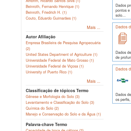
Amorim, Ricardo Santos Silva (1)
Dados pr
Beinroth, Fernando Henrique (1)
pontos e
Beinroth, Friedrich H. (1)
solo...
Couto, Eduardo Guimarães (1)
Dados de
Mais ...
Autor Afiliação
Empresa Brasileira de Pesquisa Agropecuária
(2)
Dados de
United States Department of Agriculture (1)
de profun
Universidade Federal de Mato Grosso (1)
Universidade Federal de Viçosa (1)
Dados de
University of Puerto Rico (1)
Mais ...
Classificação de tópicos Termo
Dados de 
Gênese e Morfologia do Solo (3)
os perfi
Levantamento e Classificação do Solo (3)
Química do Solo (2)
Manejo e Conservação do Solo e da Água (1)
Palavra-chave Termo
Capacidade de troca de cátions (2)