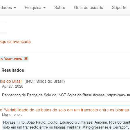
r dados
Pesquisa
Sobre
Guia do usuário
Suporte
squisa avançada
on Year:
2026
 4 Resultados
os do Brasil
(INCT Solos do Brasil)
Apr 27, 2026
Repositório de Dados de Solo do INCT Solos do Brasil Acesse: https://www.inc
 "Variabilidade de atributos do solo em um transecto entre os bioma
Mar 2, 2026
Novaes Filho, João Paulo; Couto, Eduardo Guimarães; Amorim, Ricardo Santos
solo em um transecto entre os biomas Pantanal Mato-grossense e Cerrado""