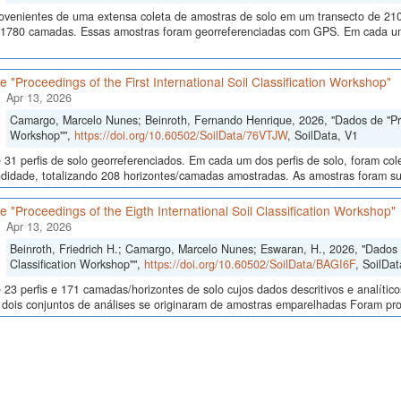
ovenientes de uma extensa coleta de amostras de solo em um transecto de 210
 1780 camadas. Essas amostras foram georreferenciadas com GPS. Em cada um
 "Proceedings of the First International Soil Classification Workshop"
Apr 13, 2026
Camargo, Marcelo Nunes; Beinroth, Fernando Henrique, 2026, "Dados de "Proce
Workshop"",
https://doi.org/10.60502/SoilData/76VTJW
, SoilData, V1
 31 perfis de solo georreferenciados. Em cada um dos perfis de solo, foram c
didade, totalizando 208 horizontes/camadas amostradas. As amostras foram sub
 "Proceedings of the Eigth International Soil Classification Workshop"
Apr 13, 2026
Beinroth, Friedrich H.; Camargo, Marcelo Nunes; Eswaran, H., 2026, "Dados d
Classification Workshop"",
https://doi.org/10.60502/SoilData/BAGI6F
, SoilDat
23 perfis e 171 camadas/horizontes de solo cujos dados descritivos e analític
s, dois conjuntos de análises se originaram de amostras emparelhadas Foram p