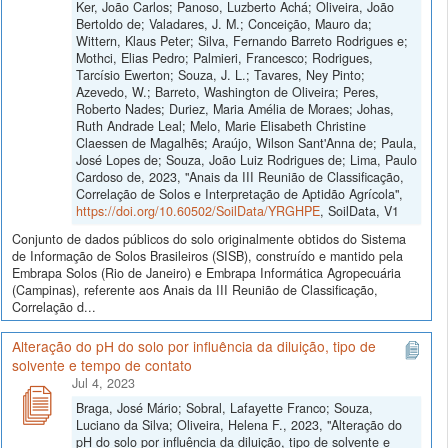
Ker, João Carlos; Panoso, Luzberto Achá; Oliveira, João
Bertoldo de; Valadares, J. M.; Conceição, Mauro da;
Wittern, Klaus Peter; Silva, Fernando Barreto Rodrigues e;
Mothci, Elias Pedro; Palmieri, Francesco; Rodrigues,
Tarcísio Ewerton; Souza, J. L.; Tavares, Ney Pinto;
Azevedo, W.; Barreto, Washington de Oliveira; Peres,
Roberto Nades; Duriez, Maria Amélia de Moraes; Johas,
Ruth Andrade Leal; Melo, Marie Elisabeth Christine
Claessen de Magalhẽs; Araújo, Wilson Sant'Anna de; Paula,
José Lopes de; Souza, João Luiz Rodrigues de; Lima, Paulo
Cardoso de, 2023, "Anais da III Reunião de Classificação,
Correlação de Solos e Interpretação de Aptidão Agrícola",
https://doi.org/10.60502/SoilData/YRGHPE
, SoilData, V1
Conjunto de dados públicos do solo originalmente obtidos do Sistema
de Informação de Solos Brasileiros (SISB), construído e mantido pela
Embrapa Solos (Rio de Janeiro) e Embrapa Informática Agropecuária
(Campinas), referente aos Anais da III Reunião de Classificação,
Correlação d...
Alteração do pH do solo por influência da diluição, tipo de
solvente e tempo de contato
Jul 4, 2023
Braga, José Mário; Sobral, Lafayette Franco; Souza,
Luciano da Silva; Oliveira, Helena F., 2023, "Alteração do
pH do solo por influência da diluição, tipo de solvente e