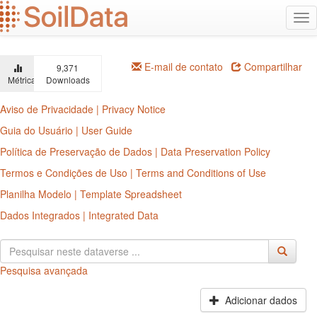
Ir
Alt
para
na
o
conteúdo
principal
E-mail de contato
Compartilhar
9,371
Métricas
Downloads
Aviso de Privacidade | Privacy Notice
Guia do Usuário | User Guide
Política de Preservação de Dados | Data Preservation Policy
Termos e Condições de Uso | Terms and Conditions of Use
Planilha Modelo | Template Spreadsheet
Dados Integrados | Integrated Data
Pesquisa avançada
Adicionar dados