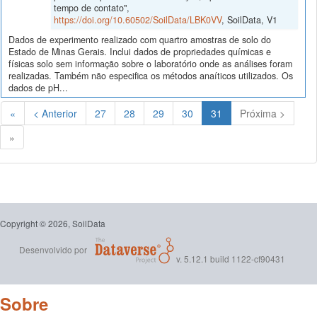
tempo de contato",
https://doi.org/10.60502/SoilData/LBK0VV
, SoilData, V1
Dados de experimento realizado com quartro amostras de solo do
Estado de Minas Gerais. Inclui dados de propriedades químicas e
físicas solo sem informação sobre o laboratório onde as análises foram
realizadas. Também não especifica os métodos anaíticos utilizados. Os
dados de pH...
(Atual)
«
< Anterior
27
28
29
30
31
Próxima >
»
Copyright © 2026, SoilData
Desenvolvido por
v. 5.12.1 build 1122-cf90431
Sobre