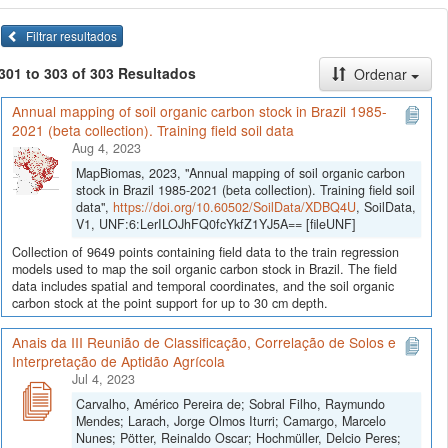
Filtrar resultados
301 to 303 of 303 Resultados
Ordenar
Annual mapping of soil organic carbon stock in Brazil 1985-
2021 (beta collection). Training field soil data
Aug 4, 2023
MapBiomas, 2023, "Annual mapping of soil organic carbon
stock in Brazil 1985-2021 (beta collection). Training field soil
data",
https://doi.org/10.60502/SoilData/XDBQ4U
, SoilData,
V1, UNF:6:LerILOJhFQ0fcYkfZ1YJ5A== [fileUNF]
Collection of 9649 points containing field data to the train regression
models used to map the soil organic carbon stock in Brazil. The field
data includes spatial and temporal coordinates, and the soil organic
carbon stock at the point support for up to 30 cm depth.
Anais da III Reunião de Classificação, Correlação de Solos e
Interpretação de Aptidão Agrícola
Jul 4, 2023
Carvalho, Américo Pereira de; Sobral Filho, Raymundo
Mendes; Larach, Jorge Olmos Iturri; Camargo, Marcelo
Nunes; Pötter, Reinaldo Oscar; Hochmüller, Delcio Peres;