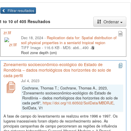
Filtrar resultados
1 to 10 of 405 Resultados
Ordenar
zr.tif
Dec 18, 2024 -
Replication data for: Spatial distribution of
soil physical properties in a semiarid tropical region
TIFF Image - 116.6 KB -
MD5: ab6...490
Root zone depth (cm)
Zoneamento socioeconômico-ecológico do Estado de
Rondônia – dados morfológicos dos horizontes do solo de
cada perfil
Jul 4, 2023
Cochrane, Thomas T.; Cochrane, Thomas A., 2023,
"Zoneamento socioeconômico-ecológico do Estado de
Rondônia – dados morfológicos dos horizontes do solo de
cada perfil",
https://doi.org/10.60502/SoilData/MBDRJE
,
SoilData, V1
A fase de campo do levantamento se realizou entre 1996 e 1997. Os
lugares inacessíveis foram objeto de reconhecimento aéreo. As
principais campanhas de campo percorreram as regiões de influência
dos sistemas hidrográficos Guaporé-Mamoré-Madeira e Ji-Paraná-