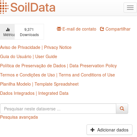
Ir
Alt
para
na
o
conteúdo
principal
E-mail de contato
Compartilhar
9,371
Métricas
Downloads
Aviso de Privacidade | Privacy Notice
Guia do Usuário | User Guide
Política de Preservação de Dados | Data Preservation Policy
Termos e Condições de Uso | Terms and Conditions of Use
Planilha Modelo | Template Spreadsheet
Dados Integrados | Integrated Data
Pesquisa avançada
Adicionar dados