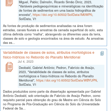
Miguel, Pablo; Dalmolin, Ricardo Simão Diniz, 2023,
"Variáveis pedogeoquímicas e mineralógicas na identificação
de fontes de sedimentos em uma bacia hidrográfica de
encosta",
https://doi.org/10.60502/SoilData/IM0WP0
,
SoilData, V1
As fontes de produção de sedimentos analisadas na área foram
estradas, canais fluviais e amostras da camada superficial do solo, esta
última definida como “malha”, abrangendo os diferentes usos da terra,
classes de solo e geologia encontrados na área de estudo. As amostras
das es...
Variabilidade de classes de solos, atributos morfológicos e
físico-hídricos no Rebordo do Planalto Meridional
Jul 4, 2023
Deobald, Gabriel Antônio; Pedron, Fabrício de Araújo,
2023, "Variabilidade de classes de solos, atributos
morfológicos e físico-hídricos no Rebordo do Planalto
Meridional",
https://doi.org/10.60502/SoilData/WBYUPN
,
SoilData, V1
Dados produzidos como parte da dissertação apresentada por Gabriel
Antônio Deobald, sob orientação de Fabrício de Araújo Pedron, como
requisito parcial para obtenção do grau de Mestre em Ciência do Solo
no Programa de Pós-Graduação em Ciência do Solo da Universidade
Federal de Sa...