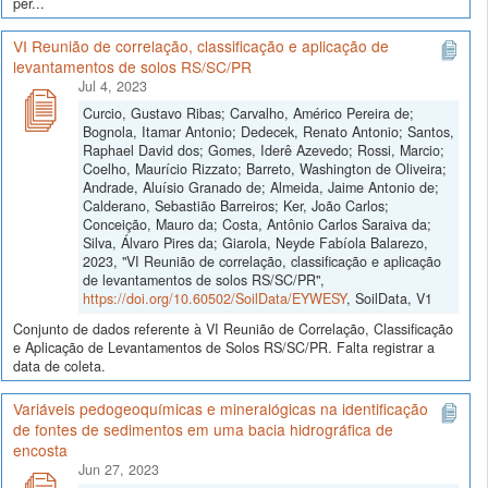
per...
VI Reunião de correlação, classificação e aplicação de
levantamentos de solos RS/SC/PR
Jul 4, 2023
Curcio, Gustavo Ribas; Carvalho, Américo Pereira de;
Bognola, Itamar Antonio; Dedecek, Renato Antonio; Santos,
Raphael David dos; Gomes, Iderê Azevedo; Rossi, Marcio;
Coelho, Maurício Rizzato; Barreto, Washington de Oliveira;
Andrade, Aluísio Granado de; Almeida, Jaime Antonio de;
Calderano, Sebastião Barreiros; Ker, João Carlos;
Conceição, Mauro da; Costa, Antônio Carlos Saraiva da;
Silva, Álvaro Pires da; Giarola, Neyde Fabíola Balarezo,
2023, "VI Reunião de correlação, classificação e aplicação
de levantamentos de solos RS/SC/PR",
https://doi.org/10.60502/SoilData/EYWESY
, SoilData, V1
Conjunto de dados referente à VI Reunião de Correlação, Classificação
e Aplicação de Levantamentos de Solos RS/SC/PR. Falta registrar a
data de coleta.
Variáveis pedogeoquímicas e mineralógicas na identificação
de fontes de sedimentos em uma bacia hidrográfica de
encosta
Jun 27, 2023