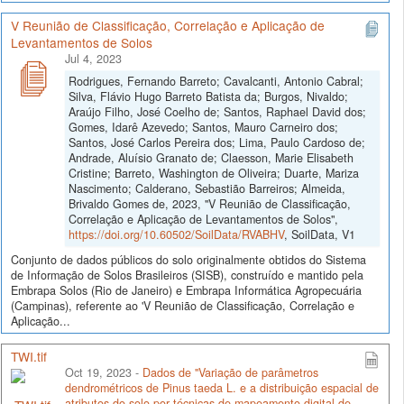
V Reunião de Classificação, Correlação e Aplicação de
Levantamentos de Solos
Jul 4, 2023
Rodrigues, Fernando Barreto; Cavalcanti, Antonio Cabral;
Silva, Flávio Hugo Barreto Batista da; Burgos, Nivaldo;
Araújo Filho, José Coelho de; Santos, Raphael David dos;
Gomes, Idarê Azevedo; Santos, Mauro Carneiro dos;
Santos, José Carlos Pereira dos; Lima, Paulo Cardoso de;
Andrade, Aluísio Granato de; Claesson, Marie Elisabeth
Cristine; Barreto, Washington de Oliveira; Duarte, Mariza
Nascimento; Calderano, Sebastião Barreiros; Almeida,
Brivaldo Gomes de, 2023, "V Reunião de Classificação,
Correlação e Aplicação de Levantamentos de Solos",
https://doi.org/10.60502/SoilData/RVABHV
, SoilData, V1
Conjunto de dados públicos do solo originalmente obtidos do Sistema
de Informação de Solos Brasileiros (SISB), construído e mantido pela
Embrapa Solos (Rio de Janeiro) e Embrapa Informática Agropecuária
(Campinas), referente ao 'V Reunião de Classificação, Correlação e
Aplicação...
TWI.tif
Oct 19, 2023 -
Dados de "Variação de parâmetros
dendrométricos de Pinus taeda L. e a distribuição espacial de
atributos do solo por técnicas de mapeamento digital de