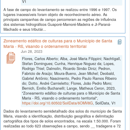
V1
A fase de campo do levantamento se realizou entre 1996 e 1997. Os
lugares inacessíveis foram objeto de reconhecimento aéreo. As
principais campanhas de campo percorreram as regiões de influência
dos sistemas hidrográficos Guaporé-Mamoré-Madeira e Ji-Paraná-
Machado e seus tributár...
Zoneamento edáfico de culturas para o Município de Santa
Maria - RS, visando o ordenamento territorial
Jun 28, 2023
Flores, Carlos Alberto; Alba, José Maria Filippini; Nachtigall,
Stefan Domingues; Cunha, Henrique Noguez da; Lopes,
Rodrigo Thiel; Dalmolin, Ricardo Simão Diniz; Pedron,
Fabricio de Araújo; Moura-Bueno, Jean Michel; Deobald,
Gabriel Antônio; Nascimento, Pedro Paulo Ramos Ribeiro
do; Dotto, André Carnieletto; Flores, João Pedro Moro;
Bernich, Emilio Buchanelli; Lange, Matheus Ceron, 2023,
"Zoneamento edáfico de culturas para o Município de Santa
Maria - RS, visando o ordenamento territorial",
https://doi.org/10.60502/SoilData/6OMV8G
, SoilData, V1
Dados do levantamento semidetalhado dos solos do município de Santa
Maria, visando a identificação, distribuição geográfica e delimitação
cartográfica dos tipos de solos encontrados, na escala 1:50.000. Foram
realizadas ao todo 623 observações a campo, sendo __ tradagens e 72