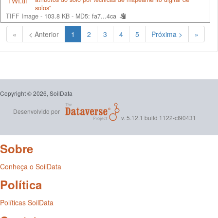
solos"
TIFF Image - 103.8 KB -
MD5: fa7...4ca
(Atual)
«
< Anterior
1
2
3
4
5
Próxima >
»
Copyright © 2026, SoilData
Desenvolvido por
v. 5.12.1 build 1122-cf90431
Sobre
Conheça o SoilData
Política
Políticas SoilData