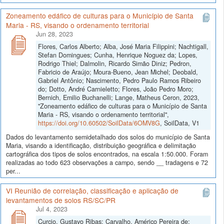
Zoneamento edáfico de culturas para o Município de Santa
Maria - RS, visando o ordenamento territorial
Jun 28, 2023
Flores, Carlos Alberto; Alba, José Maria Filippini; Nachtigall,
Stefan Domingues; Cunha, Henrique Noguez da; Lopes,
Rodrigo Thiel; Dalmolin, Ricardo Simão Diniz; Pedron,
Fabricio de Araújo; Moura-Bueno, Jean Michel; Deobald,
Gabriel Antônio; Nascimento, Pedro Paulo Ramos Ribeiro
do; Dotto, André Carnieletto; Flores, João Pedro Moro;
Bernich, Emilio Buchanelli; Lange, Matheus Ceron, 2023,
"Zoneamento edáfico de culturas para o Município de Santa
Maria - RS, visando o ordenamento territorial",
https://doi.org/10.60502/SoilData/6OMV8G
, SoilData, V1
Dados do levantamento semidetalhado dos solos do município de Santa
Maria, visando a identificação, distribuição geográfica e delimitação
cartográfica dos tipos de solos encontrados, na escala 1:50.000. Foram
realizadas ao todo 623 observações a campo, sendo __ tradagens e 72
per...
VI Reunião de correlação, classificação e aplicação de
levantamentos de solos RS/SC/PR
Jul 4, 2023
Curcio, Gustavo Ribas; Carvalho, Américo Pereira de;