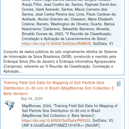
Araújo Filho, José Coelho de; Santos, Raphael David dos;
Gomes, Idarê Azevedo; Santos, Mauro Carneiro dos;
Santos, José Carlos Pereira dos; Lima, Paulo Cardoso de;
Andrade, Aluísio Granato de; Claesson, Marie Elisabeth
Cristine; Barreto, Washington de Oliveira; Duarte, Mariza
Nascimento; Calderano, Sebastião Barreiros; Almeida,
Brivaldo Gomes de, 2023, "V Reunião de Classificação,
Correlação e Aplicação de Levantamentos de Solos",
https://doi.org/10.60502/SoilData/RVABHV
, SoilData, V1
Conjunto de dados públicos do solo originalmente obtidos do Sistema
de Informação de Solos Brasileiros (SISB), construído e mantido pela
Embrapa Solos (Rio de Janeiro) e Embrapa Informática Agropecuária
(Campinas), referente ao 'V Reunião de Classificação, Correlação e
Aplicação...
Training Field Soil Data for Mapping of Soil Particle Size
Distribution (0–30 cm) in Brazil (MapBiomas Soil Collection 2,
Beta Version)
Sep 24, 2025
MapBiomas, 2024, "Training Field Soil Data for Mapping of
Soil Particle Size Distribution (0–30 cm) in Brazil
(MapBiomas Soil Collection 2, Beta Version)",
https://doi.org/10.60502/SoilData/P6R332
, SoilData, V3,
UNF:6:UIo9Du9z2FFtSMZZ1X19TA== [fileUNF]