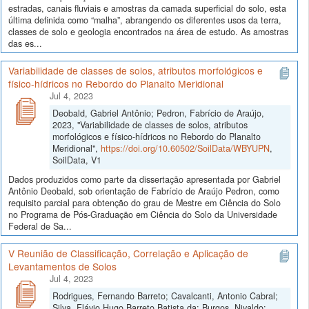
estradas, canais fluviais e amostras da camada superficial do solo, esta
última definida como “malha”, abrangendo os diferentes usos da terra,
classes de solo e geologia encontrados na área de estudo. As amostras
das es...
Variabilidade de classes de solos, atributos morfológicos e
físico-hídricos no Rebordo do Planalto Meridional
Jul 4, 2023
Deobald, Gabriel Antônio; Pedron, Fabrício de Araújo,
2023, "Variabilidade de classes de solos, atributos
morfológicos e físico-hídricos no Rebordo do Planalto
Meridional",
https://doi.org/10.60502/SoilData/WBYUPN
,
SoilData, V1
Dados produzidos como parte da dissertação apresentada por Gabriel
Antônio Deobald, sob orientação de Fabrício de Araújo Pedron, como
requisito parcial para obtenção do grau de Mestre em Ciência do Solo
no Programa de Pós-Graduação em Ciência do Solo da Universidade
Federal de Sa...
V Reunião de Classificação, Correlação e Aplicação de
Levantamentos de Solos
Jul 4, 2023
Rodrigues, Fernando Barreto; Cavalcanti, Antonio Cabral;
Silva, Flávio Hugo Barreto Batista da; Burgos, Nivaldo;