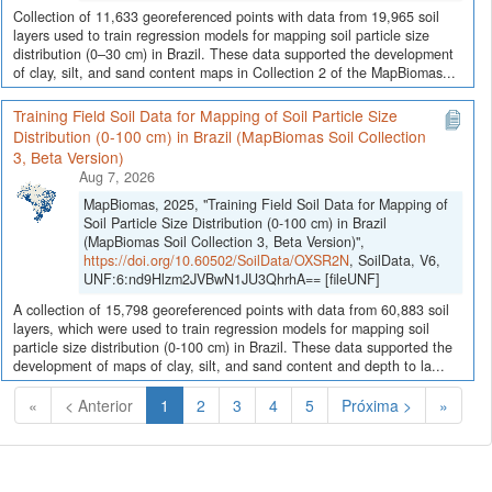
Collection of 11,633 georeferenced points with data from 19,965 soil
layers used to train regression models for mapping soil particle size
distribution (0–30 cm) in Brazil. These data supported the development
of clay, silt, and sand content maps in Collection 2 of the MapBiomas...
Training Field Soil Data for Mapping of Soil Particle Size
Distribution (0-100 cm) in Brazil (MapBiomas Soil Collection
3, Beta Version)
Aug 7, 2026
MapBiomas, 2025, "Training Field Soil Data for Mapping of
Soil Particle Size Distribution (0-100 cm) in Brazil
(MapBiomas Soil Collection 3, Beta Version)",
https://doi.org/10.60502/SoilData/OXSR2N
, SoilData, V6,
UNF:6:nd9Hlzm2JVBwN1JU3QhrhA== [fileUNF]
A collection of 15,798 georeferenced points with data from 60,883 soil
layers, which were used to train regression models for mapping soil
particle size distribution (0-100 cm) in Brazil. These data supported the
development of maps of clay, silt, and sand content and depth to la...
(Atual)
«
< Anterior
1
2
3
4
5
Próxima >
»