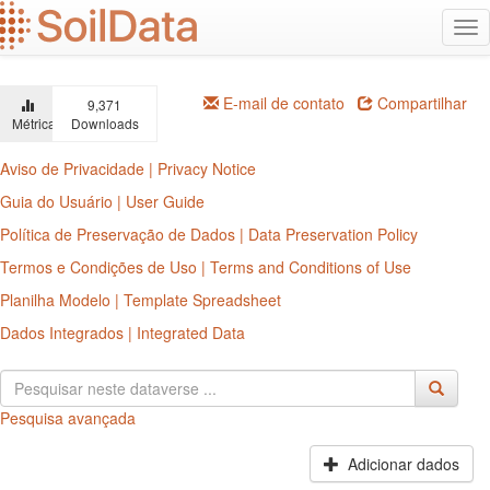
Ir
Alt
para
na
o
conteúdo
principal
E-mail de contato
Compartilhar
9,371
Métricas
Downloads
Aviso de Privacidade | Privacy Notice
Guia do Usuário | User Guide
Política de Preservação de Dados | Data Preservation Policy
Termos e Condições de Uso | Terms and Conditions of Use
Planilha Modelo | Template Spreadsheet
Dados Integrados | Integrated Data
Pesquisa avançada
Adicionar dados