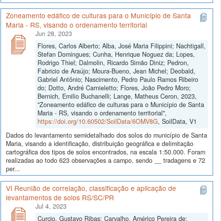
Zoneamento edáfico de culturas para o Município de Santa
Maria - RS, visando o ordenamento territorial
Jun 28, 2023
Flores, Carlos Alberto; Alba, José Maria Filippini; Nachtigall,
Stefan Domingues; Cunha, Henrique Noguez da; Lopes,
Rodrigo Thiel; Dalmolin, Ricardo Simão Diniz; Pedron,
Fabricio de Araújo; Moura-Bueno, Jean Michel; Deobald,
Gabriel Antônio; Nascimento, Pedro Paulo Ramos Ribeiro
do; Dotto, André Carnieletto; Flores, João Pedro Moro;
Bernich, Emilio Buchanelli; Lange, Matheus Ceron, 2023,
"Zoneamento edáfico de culturas para o Município de Santa
Maria - RS, visando o ordenamento territorial",
https://doi.org/10.60502/SoilData/6OMV8G
, SoilData, V1
Dados do levantamento semidetalhado dos solos do município de Santa
Maria, visando a identificação, distribuição geográfica e delimitação
cartográfica dos tipos de solos encontrados, na escala 1:50.000. Foram
realizadas ao todo 623 observações a campo, sendo __ tradagens e 72
per...
VI Reunião de correlação, classificação e aplicação de
levantamentos de solos RS/SC/PR
Jul 4, 2023
Curcio, Gustavo Ribas; Carvalho, Américo Pereira de;