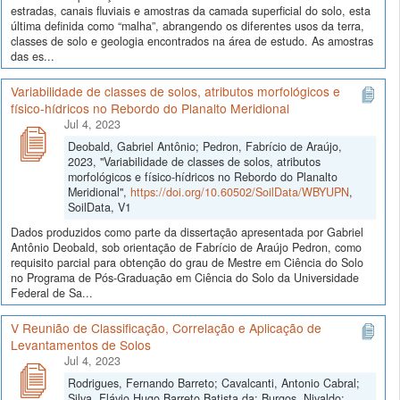
estradas, canais fluviais e amostras da camada superficial do solo, esta
última definida como “malha”, abrangendo os diferentes usos da terra,
classes de solo e geologia encontrados na área de estudo. As amostras
das es...
Variabilidade de classes de solos, atributos morfológicos e
físico-hídricos no Rebordo do Planalto Meridional
Jul 4, 2023
Deobald, Gabriel Antônio; Pedron, Fabrício de Araújo,
2023, "Variabilidade de classes de solos, atributos
morfológicos e físico-hídricos no Rebordo do Planalto
Meridional",
https://doi.org/10.60502/SoilData/WBYUPN
,
SoilData, V1
Dados produzidos como parte da dissertação apresentada por Gabriel
Antônio Deobald, sob orientação de Fabrício de Araújo Pedron, como
requisito parcial para obtenção do grau de Mestre em Ciência do Solo
no Programa de Pós-Graduação em Ciência do Solo da Universidade
Federal de Sa...
V Reunião de Classificação, Correlação e Aplicação de
Levantamentos de Solos
Jul 4, 2023
Rodrigues, Fernando Barreto; Cavalcanti, Antonio Cabral;
Silva, Flávio Hugo Barreto Batista da; Burgos, Nivaldo;