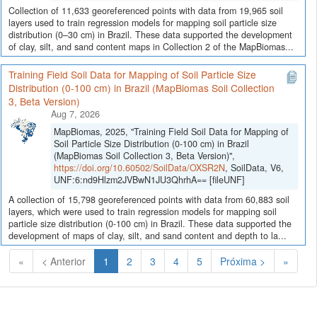
Collection of 11,633 georeferenced points with data from 19,965 soil
layers used to train regression models for mapping soil particle size
distribution (0–30 cm) in Brazil. These data supported the development
of clay, silt, and sand content maps in Collection 2 of the MapBiomas...
Training Field Soil Data for Mapping of Soil Particle Size
Distribution (0-100 cm) in Brazil (MapBiomas Soil Collection
3, Beta Version)
Aug 7, 2026
MapBiomas, 2025, "Training Field Soil Data for Mapping of
Soil Particle Size Distribution (0-100 cm) in Brazil
(MapBiomas Soil Collection 3, Beta Version)",
https://doi.org/10.60502/SoilData/OXSR2N
, SoilData, V6,
UNF:6:nd9Hlzm2JVBwN1JU3QhrhA== [fileUNF]
A collection of 15,798 georeferenced points with data from 60,883 soil
layers, which were used to train regression models for mapping soil
particle size distribution (0-100 cm) in Brazil. These data supported the
development of maps of clay, silt, and sand content and depth to la...
(Atual)
«
< Anterior
1
2
3
4
5
Próxima >
»