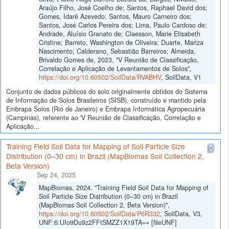
Araújo Filho, José Coelho de; Santos, Raphael David dos;
Gomes, Idarê Azevedo; Santos, Mauro Carneiro dos;
Santos, José Carlos Pereira dos; Lima, Paulo Cardoso de;
Andrade, Aluísio Granato de; Claesson, Marie Elisabeth
Cristine; Barreto, Washington de Oliveira; Duarte, Mariza
Nascimento; Calderano, Sebastião Barreiros; Almeida,
Brivaldo Gomes de, 2023, "V Reunião de Classificação,
Correlação e Aplicação de Levantamentos de Solos",
https://doi.org/10.60502/SoilData/RVABHV
, SoilData, V1
Conjunto de dados públicos do solo originalmente obtidos do Sistema
de Informação de Solos Brasileiros (SISB), construído e mantido pela
Embrapa Solos (Rio de Janeiro) e Embrapa Informática Agropecuária
(Campinas), referente ao 'V Reunião de Classificação, Correlação e
Aplicação...
Training Field Soil Data for Mapping of Soil Particle Size
Distribution (0–30 cm) in Brazil (MapBiomas Soil Collection 2,
Beta Version)
Sep 24, 2025
MapBiomas, 2024, "Training Field Soil Data for Mapping of
Soil Particle Size Distribution (0–30 cm) in Brazil
(MapBiomas Soil Collection 2, Beta Version)",
https://doi.org/10.60502/SoilData/P6R332
, SoilData, V3,
UNF:6:UIo9Du9z2FFtSMZZ1X19TA== [fileUNF]