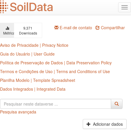
Ir
Alt
para
na
o
conteúdo
principal
E-mail de contato
Compartilhar
9,371
Métricas
Downloads
Aviso de Privacidade | Privacy Notice
Guia do Usuário | User Guide
Política de Preservação de Dados | Data Preservation Policy
Termos e Condições de Uso | Terms and Conditions of Use
Planilha Modelo | Template Spreadsheet
Dados Integrados | Integrated Data
Pesquisa avançada
Adicionar dados