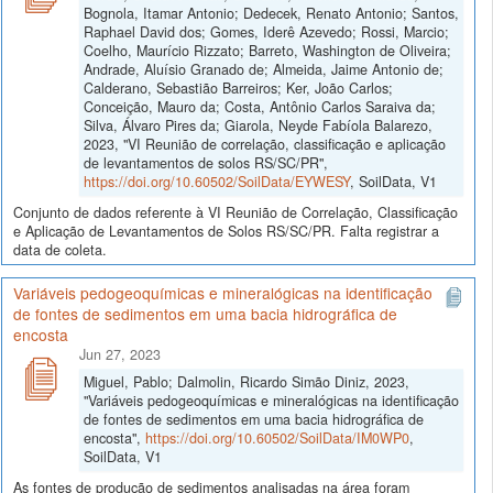
Bognola, Itamar Antonio; Dedecek, Renato Antonio; Santos,
Raphael David dos; Gomes, Iderê Azevedo; Rossi, Marcio;
Coelho, Maurício Rizzato; Barreto, Washington de Oliveira;
Andrade, Aluísio Granado de; Almeida, Jaime Antonio de;
Calderano, Sebastião Barreiros; Ker, João Carlos;
Conceição, Mauro da; Costa, Antônio Carlos Saraiva da;
Silva, Álvaro Pires da; Giarola, Neyde Fabíola Balarezo,
2023, "VI Reunião de correlação, classificação e aplicação
de levantamentos de solos RS/SC/PR",
https://doi.org/10.60502/SoilData/EYWESY
, SoilData, V1
Conjunto de dados referente à VI Reunião de Correlação, Classificação
e Aplicação de Levantamentos de Solos RS/SC/PR. Falta registrar a
data de coleta.
Variáveis pedogeoquímicas e mineralógicas na identificação
de fontes de sedimentos em uma bacia hidrográfica de
encosta
Jun 27, 2023
Miguel, Pablo; Dalmolin, Ricardo Simão Diniz, 2023,
"Variáveis pedogeoquímicas e mineralógicas na identificação
de fontes de sedimentos em uma bacia hidrográfica de
encosta",
https://doi.org/10.60502/SoilData/IM0WP0
,
SoilData, V1
As fontes de produção de sedimentos analisadas na área foram