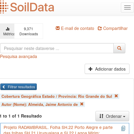
Ir
Alt
para
na
o
conteúdo
principal
E-mail de contato
Compartilhar
9,371
Métricas
Downloads
Pesquisa avançada
Adicionar dados
Filtrar resultados
Cobertura Geográfica Estado / Província:
Rio Grande do Sul
Autor (Nome):
Almeida, Jaime Antonio de
1 to 1 of 1 Resultado
Ordenar
Projeto RADAMBRASIL. Folha SH.22 Porto Alegre e parte
das folhas SH.21 Uruguaiana e SI.22 Lagoa Mirim;