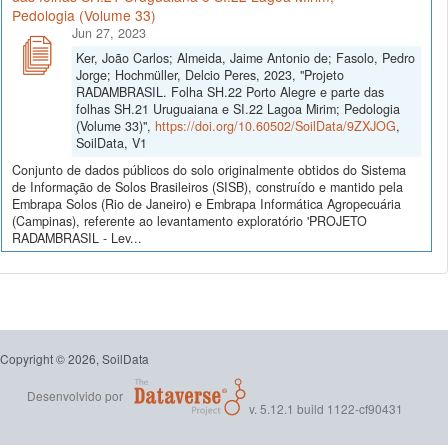
Pedologia (Volume 33)
Jun 27, 2023
Ker, João Carlos; Almeida, Jaime Antonio de; Fasolo, Pedro
Jorge; Hochmüller, Delcio Peres, 2023, "Projeto
RADAMBRASIL. Folha SH.22 Porto Alegre e parte das
folhas SH.21 Uruguaiana e SI.22 Lagoa Mirim; Pedologia
(Volume 33)",
https://doi.org/10.60502/SoilData/9ZXJOG
,
SoilData, V1
Conjunto de dados públicos do solo originalmente obtidos do Sistema
de Informação de Solos Brasileiros (SISB), construído e mantido pela
Embrapa Solos (Rio de Janeiro) e Embrapa Informática Agropecuária
(Campinas), referente ao levantamento exploratório 'PROJETO
RADAMBRASIL - Lev...
Copyright © 2026, SoilData
Desenvolvido por
v. 5.12.1 build 1122-cf90431