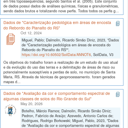
em três topossequências, segundo Santos et al. (2005). Este conjunto
de dados possui dados de análises químicas, físicas e granulométricas,
sendo dados brutos e totalizando nove perfis. Todos todos os perfis g...
Dados de "Caracterização pedológica em áreas de encosta
do Rebordo do Planalto do RS"
Oct 12, 2024
Miguel, Pablo; Dalmolin, Ricardo Simão Diniz, 2023, "Dados
de "Caracterização pedológica em áreas de encosta do
Rebordo do Planalto do RS"",
https://doi.org/10.60502/SoilData/ANNOT6
, SoilData, V3
Os objetivos do trabalho foram a realização de um estudo do uso atual
e da evolução do uso das terras e a delimitação de áreas de risco ou
potencialmente susceptíveis a perdas de solo, no município de Santa
Maria, RS. Através de técnicas de geoprocessamento. foram gerados
mapas d...
Dados de "Avaliação da cor e comportamento espectral de
algumas classes de solos do Rio Grande do Sul"
May 20, 2026
Botelho, Márcio Ramos; Dalmolin, Ricardo Simão Diniz;
Pedron, Fabrício de Araújo; Azevedo, Antonio Carlos de;
Rodrigues, Rodrigo Borkowski; Miguel, Pablo, 2023, "Dados
de "Avaliação da cor e comportamento espectral de algumas