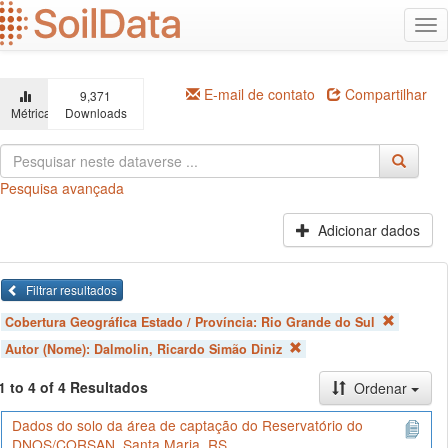
Ir
Alt
para
na
o
conteúdo
principal
E-mail de contato
Compartilhar
9,371
Métricas
Downloads
Pesquisa avançada
Adicionar dados
Filtrar resultados
Cobertura Geográfica Estado / Província:
Rio Grande do Sul
Autor (Nome):
Dalmolin, Ricardo Simão Diniz
1 to 4 of 4 Resultados
Ordenar
Dados do solo da área de captação do Reservatório do
DNOS/CORSAN, Santa Maria, RS