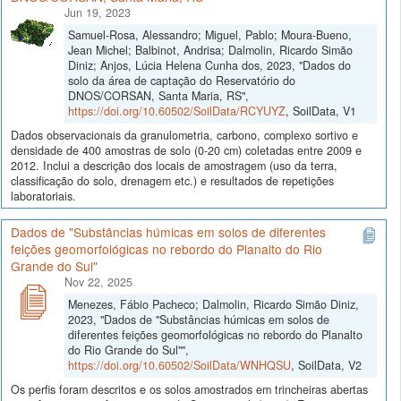
Jun 19, 2023
Samuel-Rosa, Alessandro; Miguel, Pablo; Moura-Bueno,
Jean Michel; Balbinot, Andrisa; Dalmolin, Ricardo Simão
Diniz; Anjos, Lúcia Helena Cunha dos, 2023, "Dados do
solo da área de captação do Reservatório do
DNOS/CORSAN, Santa Maria, RS",
https://doi.org/10.60502/SoilData/RCYUYZ
, SoilData, V1
Dados observacionais da granulometria, carbono, complexo sortivo e
densidade de 400 amostras de solo (0-20 cm) coletadas entre 2009 e
2012. Inclui a descrição dos locais de amostragem (uso da terra,
classificação do solo, drenagem etc.) e resultados de repetições
laboratoriais.
Dados de "Substâncias húmicas em solos de diferentes
feições geomorfológicas no rebordo do Planalto do Rio
Grande do Sul"
Nov 22, 2025
Menezes, Fábio Pacheco; Dalmolin, Ricardo Simão Diniz,
2023, "Dados de "Substâncias húmicas em solos de
diferentes feições geomorfológicas no rebordo do Planalto
do Rio Grande do Sul"",
https://doi.org/10.60502/SoilData/WNHQSU
, SoilData, V2
Os perfis foram descritos e os solos amostrados em trincheiras abertas