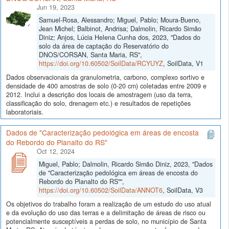
Jun 19, 2023
Samuel-Rosa, Alessandro; Miguel, Pablo; Moura-Bueno,
Jean Michel; Balbinot, Andrisa; Dalmolin, Ricardo Simão
Diniz; Anjos, Lúcia Helena Cunha dos, 2023, "Dados do
solo da área de captação do Reservatório do
DNOS/CORSAN, Santa Maria, RS",
https://doi.org/10.60502/SoilData/RCYUYZ
, SoilData, V1
Dados observacionais da granulometria, carbono, complexo sortivo e
densidade de 400 amostras de solo (0-20 cm) coletadas entre 2009 e
2012. Inclui a descrição dos locais de amostragem (uso da terra,
classificação do solo, drenagem etc.) e resultados de repetições
laboratoriais.
Dados de "Caracterização pedológica em áreas de encosta
do Rebordo do Planalto do RS"
Oct 12, 2024
Miguel, Pablo; Dalmolin, Ricardo Simão Diniz, 2023, "Dados
de "Caracterização pedológica em áreas de encosta do
Rebordo do Planalto do RS"",
https://doi.org/10.60502/SoilData/ANNOT6
, SoilData, V3
Os objetivos do trabalho foram a realização de um estudo do uso atual
e da evolução do uso das terras e a delimitação de áreas de risco ou
potencialmente susceptíveis a perdas de solo, no município de Santa