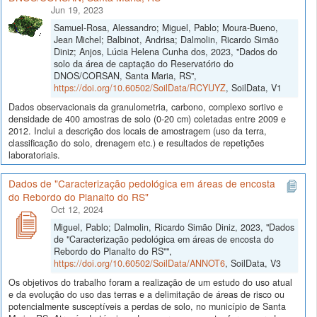
Jun 19, 2023
Samuel-Rosa, Alessandro; Miguel, Pablo; Moura-Bueno,
Jean Michel; Balbinot, Andrisa; Dalmolin, Ricardo Simão
Diniz; Anjos, Lúcia Helena Cunha dos, 2023, "Dados do
solo da área de captação do Reservatório do
DNOS/CORSAN, Santa Maria, RS",
https://doi.org/10.60502/SoilData/RCYUYZ
, SoilData, V1
Dados observacionais da granulometria, carbono, complexo sortivo e
densidade de 400 amostras de solo (0-20 cm) coletadas entre 2009 e
2012. Inclui a descrição dos locais de amostragem (uso da terra,
classificação do solo, drenagem etc.) e resultados de repetições
laboratoriais.
Dados de "Caracterização pedológica em áreas de encosta
do Rebordo do Planalto do RS"
Oct 12, 2024
Miguel, Pablo; Dalmolin, Ricardo Simão Diniz, 2023, "Dados
de "Caracterização pedológica em áreas de encosta do
Rebordo do Planalto do RS"",
https://doi.org/10.60502/SoilData/ANNOT6
, SoilData, V3
Os objetivos do trabalho foram a realização de um estudo do uso atual
e da evolução do uso das terras e a delimitação de áreas de risco ou
potencialmente susceptíveis a perdas de solo, no município de Santa