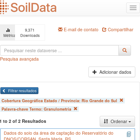
Ir
Alt
para
na
o
conteúdo
principal
E-mail de contato
Compartilhar
9,371
Métricas
Downloads
Pesquisa avançada
Adicionar dados
Filtrar resultados
Cobertura Geográfica Estado / Província:
Rio Grande do Sul
Palavra-chave Termo:
Granulometria
1 to 2 of 2 Resultados
Ordenar
Dados do solo da área de captação do Reservatório do
DNOS/CORSAN, Santa Maria, RS