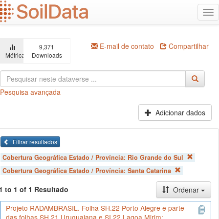
Ir
Alt
para
na
o
conteúdo
principal
E-mail de contato
Compartilhar
9,371
Métricas
Downloads
Pesquisa avançada
Adicionar dados
Filtrar resultados
Cobertura Geográfica Estado / Província:
Rio Grande do Sul
Cobertura Geográfica Estado / Província:
Santa Catarina
1 to 1 of 1 Resultado
Ordenar
Projeto RADAMBRASIL. Folha SH.22 Porto Alegre e parte
das folhas SH.21 Uruguaiana e SI.22 Lagoa Mirim;