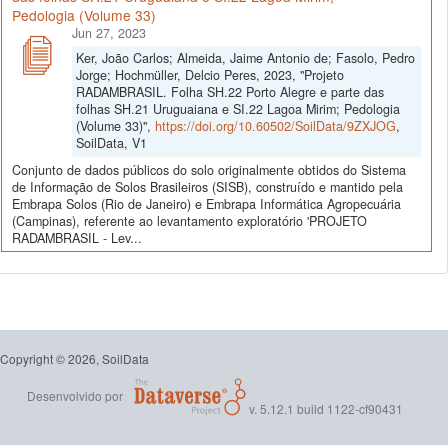
Pedologia (Volume 33)
Jun 27, 2023
Ker, João Carlos; Almeida, Jaime Antonio de; Fasolo, Pedro
Jorge; Hochmüller, Delcio Peres, 2023, "Projeto
RADAMBRASIL. Folha SH.22 Porto Alegre e parte das
folhas SH.21 Uruguaiana e SI.22 Lagoa Mirim; Pedologia
(Volume 33)",
https://doi.org/10.60502/SoilData/9ZXJOG
,
SoilData, V1
Conjunto de dados públicos do solo originalmente obtidos do Sistema
de Informação de Solos Brasileiros (SISB), construído e mantido pela
Embrapa Solos (Rio de Janeiro) e Embrapa Informática Agropecuária
(Campinas), referente ao levantamento exploratório 'PROJETO
RADAMBRASIL - Lev...
Copyright © 2026, SoilData
Desenvolvido por
v. 5.12.1 build 1122-cf90431