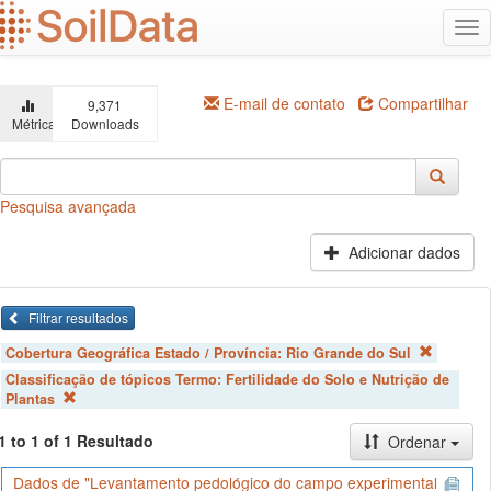
Ir
Alt
para
na
o
conteúdo
principal
E-mail de contato
Compartilhar
9,371
Métricas
Downloads
Pesquisa avançada
Adicionar dados
Filtrar resultados
Cobertura Geográfica Estado / Província:
Rio Grande do Sul
Classificação de tópicos Termo:
Fertilidade do Solo e Nutrição de
Plantas
1 to 1 of 1 Resultado
Ordenar
Dados de "Levantamento pedológico do campo experimental