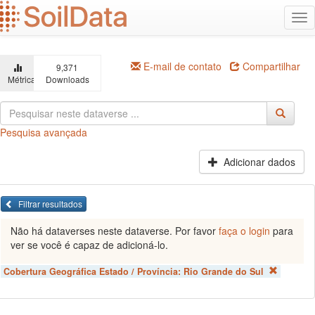
Ir
Alt
para
na
o
conteúdo
principal
E-mail de contato
Compartilhar
9,371
Métricas
Downloads
Pesquisa avançada
Adicionar dados
Filtrar resultados
Não há dataverses neste dataverse. Por favor
faça o login
para
ver se você é capaz de adicioná-lo.
Cobertura Geográfica Estado / Província:
Rio Grande do Sul